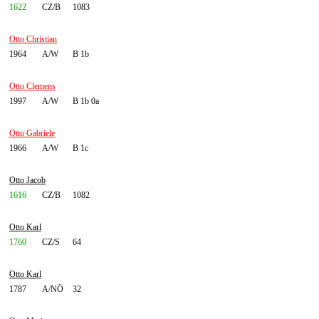
1622
CZ/B
1083
Otto Christian
1964
A/W
B 1b
Otto Clemens
1997
A/W
B 1b 0a
Otto Gabriele
1966
A/W
B 1c
Otto Jacob
1616
CZ/B
1082
Otto Karl
1760
CZ/S
64
Otto Karl
1787
A/NÖ
32