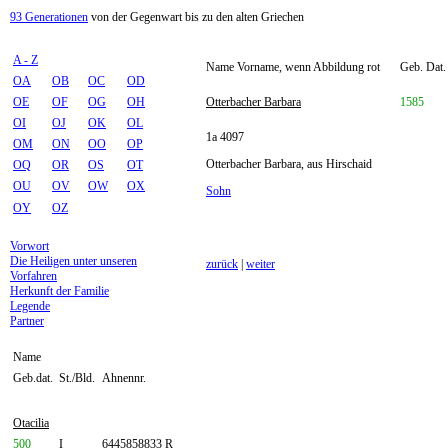
93 Generationen
von der Gegenwart bis zu den alten Griechen
A - Z
Name Vorname, wenn Abbildung rot
Geb. Dat.
OA
OB
OC
OD
OE
OF
OG
OH
Otterbacher Barbara
1585
OI
OJ
OK
OL
1a 4097
OM
ON
OO
OP
Otterbacher Barbara, aus Hirschaid
OQ
OR
OS
OT
OU
OV
OW
OX
Sohn
OY
OZ
Vorwort
Die Heiligen unter unseren
zurück
|
weiter
Vorfahren
Herkunft der Familie
Legende
Partner
Name
Geb.dat.
St./Bld.
Ahnennr.
Otacilia
500
I
6445858833 R