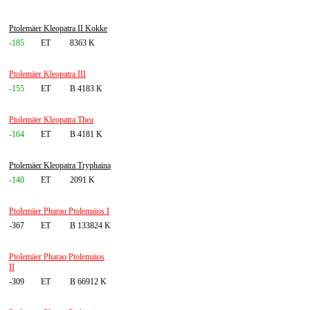
Ptolemäer Kleopatra II Kokke
-185
ET
8363 K
Ptolemäer Kleopatra III
-155
ET
B 4183 K
Ptolemäer Kleopatra Thea
-164
ET
B 4181 K
Ptolemäer Kleopatra Tryphaina
-140
ET
2091 K
Ptolemäer Pharao Ptolemaios I
-367
ET
B 133824 K
Ptolemäer Pharao Ptolemaios
II
-309
ET
B 66912 K