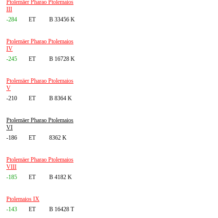
Ptolemäer Pharao Ptolemaios
III
-284
ET
B 33456 K
Ptolemäer Pharao Ptolemaios
IV
-245
ET
B 16728 K
Ptolemäer Pharao Ptolemaios
V
-210
ET
B 8364 K
Ptolemäer Pharao Ptolemaios
VI
-186
ET
8362 K
Ptolemäer Pharao Ptolemaios
VIII
-185
ET
B 4182 K
Ptolemaios IX
-143
ET
B 16428 T