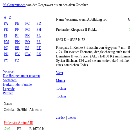
93 Generationen
von der Gegenwart bis zu den alten Griechen
A - Z
Name Vorname, wenn Abbildung rot
G
PA
PB
PC
PD
PE
PF
PG
PH
Ptolemäer Kleopatra II Kokke
-
PI
PJ
PK
PL
8363 K = 8367 K 72
PM
PN
PO
PP
Kleopatra II Kokke Prinzessin von Ägypten, * um -18
PQ
PR
PS
PT
-124. Ihr zweiter Ehemann, der gleichzeitig auch mit i
PU
PV
PW
PX
Demetrios II von Syrien (AL. 71/4180 K) zum Einmars
PY
PZ
Syrien flüchten. 124 wird sie amnestiert, darf heimkeh
eines natürlichen Todes.
Vorwort
Vater
Die Heiligen unter unseren
Vorfahren
Mutter
Herkunft der Familie
Tochter
Legende
Partner
Tochter
Name
Geb.dat.
St./Bld.
Ahnennr.
zurück
|
weiter
Ptolemäer Arsinoé III
-240
ET
B 16729 K