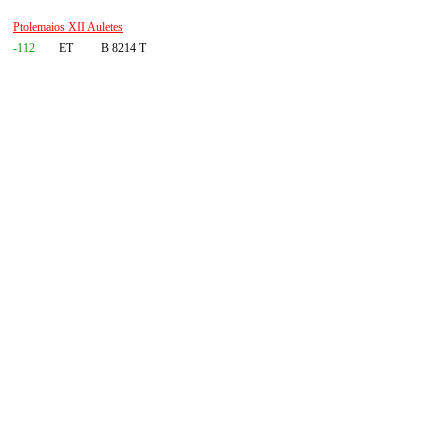
Ptolemaios XII Auletes
-112
ET
B 8214 T