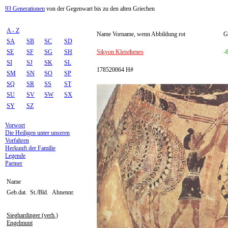
93 Generationen
von der Gegenwart bis zu den alten Griechen
A - Z
Name Vorname, wenn Abbildung rot
G
SA
SB
SC
SD
SE
SF
SG
SH
Sikyon Kleisthenes
-
SI
SJ
SK
SL
178520064 H#
SM
SN
SO
SP
SQ
SR
SS
ST
SU
SV
SW
SX
SY
SZ
Vorwort
Die Heiligen unter unseren
Vorfahren
Herkunft der Familie
Legende
Partner
Name
Geb.dat.
St./Bld.
Ahnennr.
Sieghardinger (verh.)
Engelmunt