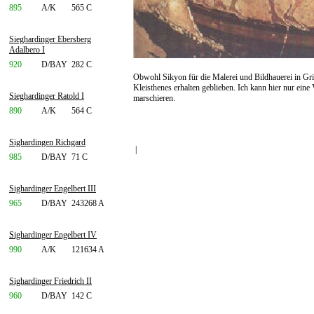
895
A/K
565 C
Sieghardinger Ebersberg
Adalbero I
920
D/BAY
282 C
Obwohl Sikyon für die Malerei und Bildhauerei in Gri
Kleisthenes erhalten geblieben. Ich kann hier nur ein
Sieghardinger Ratold I
marschieren.
890
A/K
564 C
Sighardingen Richgard
|
985
D/BAY
71 C
Sighardinger Engelbert III
965
D/BAY
243268 A
Sighardinger Engelbert IV
990
A/K
121634 A
Sighardinger Friedrich II
960
D/BAY
142 C