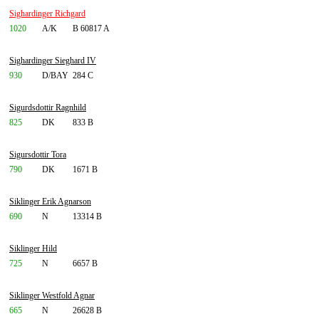
Sighardinger Richgard
1020
A/K
B 60817 A
Sighardinger Sieghard IV
930
D/BAY
284 C
Sigurdsdottir Ragnhild
825
DK
833 B
Sigursdottir Tora
790
DK
1671 B
Siklinger Erik Agnarson
690
N
13314 B
Siklinger Hild
725
N
6657 B
Siklinger Westfold Agnar
665
N
26628 B