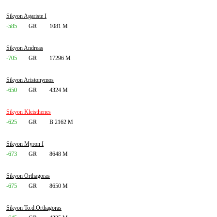
Sikyon Agariste I
-585
GR
1081 M
Sikyon Andreas
-705
GR
17296 M
Sikyon Aristonymos
-650
GR
4324 M
Sikyon Kleisthenes
-625
GR
B 2162 M
Sikyon Myron I
-673
GR
8648 M
Sikyon Orthagoras
-675
GR
8650 M
Sikyon To.d.Orthagoras