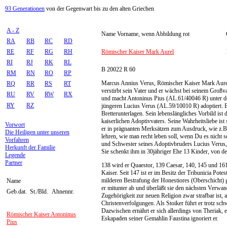
93 Generationen
von der Gegenwart bis zu den alten Griechen
A - Z
Name Vorname, wenn Abbildung rot
RA
RB
RC
RD
RE
RF
RG
RH
Römischer Kaiser Mark Aurel
RI
RJ
RK
RL
B 20022 R 60
RM
RN
RO
RP
Marcus Annius Verus, Römischer Kaiser Mark Aurel, 
RQ
RR
RS
RT
verstirbt sein Vater und er wächst bei seinem Großv
RU
RV
RW
RX
und macht Antoninus Pius (AL.61/40046 R) unter de
RY
RZ
jüngeren Lucius Verus (AL.59/10010 R) adoptiert. Be
Bretterunterlagen. Sein lebenslängliches Vorbild ist
kaiserlichen Adoptivvaters. Seine Wahrheitsliebe i
Vorwort
er in prägnanten Merksätzen zum Ausdruck, wie z.B.
Die Heiligen unter unseren
lehren, wie man recht leben soll, wenn Du es nicht s
Vorfahren
und Schwester seines Adoptivbruders Lucius Verus, v
Herkunft der Familie
Sie schenkt ihm in 30jähriger Ehe 13 Kinder, von de
Legende
Partner
138 wird er Quaestor, 139 Caesar, 140, 145 und 16
Kaiser. Seit 147 ist er im Besitz der Tribunicia Pot
milderen Bestrafung der Honestiores (Oberschicht) g
Name
er mitunter ab und überläßt sie den nächsten Verwan
Geb.dat.
St./Bld.
Ahnennr.
Zugehörigkeit zur neuen Religion zwar strafbar ist, 
Christenverfolgungen. Als Stoiker führt er trotz sch
Dazwischen ernährt er sich allerdings von Theriak,
Römischer Kaiser Antoninus
Eskapaden seiner Gemahlin Faustina ignoriert er.
Pius