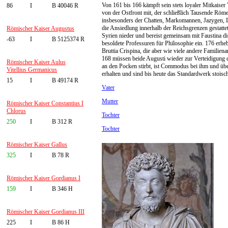
Von 161 bis 166 kämpft sein stets loyaler Mitkaiser 
86
I
B 40046 R
von der Ostfront mit, der schließlich Tausende Röm
insbesonders der Chatten, Markomannen, Jazygen, 
die Ansiedlung innerhalb der Reichsgrenzen gestatt
Römischer Kaiser Augustus
Syrien nieder und bereist gemeinsam mit Faustina die 
-63
I
B 5125374 R
besoldete Professuren für Philosophie ein. 176 erh
Bruttia Crispina, die aber wie viele andere Famil
168 müssen beide Augusti wieder zur Verteidigung 
Römischer Kaiser Aulus
an den Pocken stirbt, ist Commodus bei ihm und übe
Vitellius Germanicus
erhalten und sind bis heute das Standardwerk stoisc
15
I
B 49174 R
Vater
Mutter
Römischer Kaiser Constantius I
Chlorus
Tochter
250
I
B 312 R
Tochter
Römischer Kaiser Gallus
325
I
B 78 R
Römischer Kaiser Gordianus I
159
I
B 346 H
Römischer Kaiser Gordianus III
225
I
B 86 H