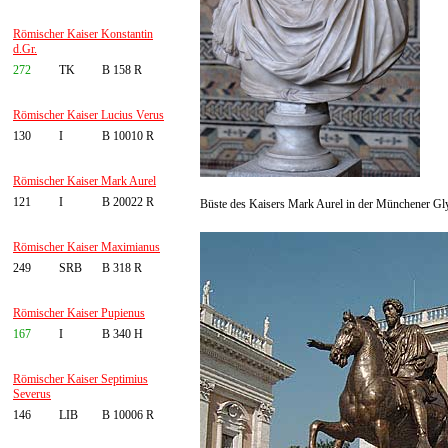
Römischer Kaiser Konstantin
d.Gr.
272
TK
B 158 R
Römischer Kaiser Lucius Verus
130
I
B 10010 R
Römischer Kaiser Mark Aurel
121
I
B 20022 R
Büste des Kaisers Mark Aurel in der Münchener Gl
Römischer Kaiser Maximianus
249
SRB
B 318 R
Römischer Kaiser Pupienus
167
I
B 340 H
Römischer Kaiser Septimius
Severus
146
LIB
B 10006 R