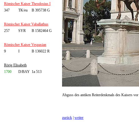
Römischer Kaiser Theodosius I
347
TK/eu
B 395738 G
Römischer Kaiser Vaballathus
257
SYR
B 1582464 G
Römischer Kaiser Vespasian
9
I
B 136022 R
Rörig Elisabeth
1700
D/BAY
1a 513
Abguss des antiken Reiterdenkmals des Kaisers vo
zurück
|
weiter