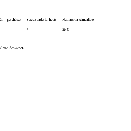
ün = geschätzt)
Staat/Bundesld. heute
Nummer in Ahnenliste
S
30 E
all von Schweden