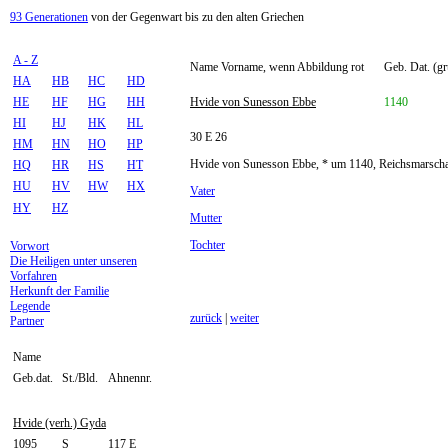
93 Generationen
von der Gegenwart bis zu den alten Griechen
A - Z
Name Vorname, wenn Abbildung rot
Geb. Dat. (gr
HA
HB
HC
HD
HE
HF
HG
HH
Hvide von Sunesson Ebbe
1140
HI
HJ
HK
HL
30 E 26
HM
HN
HO
HP
Hvide von Sunesson Ebbe, * um 1140, Reichsmarsch
HQ
HR
HS
HT
HU
HV
HW
HX
Vater
HY
HZ
Mutter
Tochter
Vorwort
Die Heiligen unter unseren
Vorfahren
Herkunft der Familie
Legende
zurück
|
weiter
Partner
Name
Geb.dat.
St./Bld.
Ahnennr.
Hvide (verh.) Gyda
1095
S
117 E