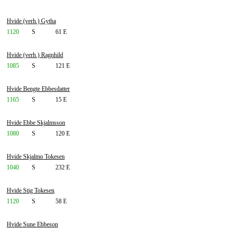
Hvide (verh.) Gytha
1120
S
61 E
Hvide (verh.) Ragnhild
1085
S
121 E
Hvide Bengte Ebbesdatter
1165
S
15 E
Hvide Ebbe Skjalmsson
1080
S
120 E
Hvide Skjalmo Tokesen
1040
S
232 E
Hvide Stig Tokesen
1120
S
58 E
Hvide Sune Ebbeson