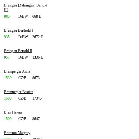
Breisgau (Zähringen) Bertold
III
985
D/BW
668 E
Breisgau Berthold I
935
D/BW
2672 E
Breisgau Bertold II
957
D/BW
1336 E
Bremperger Anna
1530
CZ/B
8673
Bremperger Bastian
1500
CZ/B
17346
Bren Helene
1500
CZ/B
8647
Brereton Margery