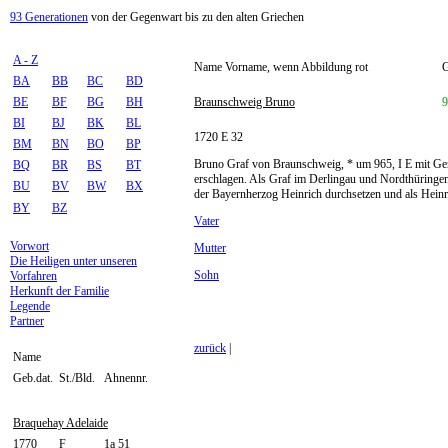
93 Generationen
von der Gegenwart bis zu den alten Griechen
A - Z
Name Vorname, wenn Abbildung rot
G
BA
BB
BC
BD
BE
BF
BG
BH
Braunschweig Bruno
9
BI
BJ
BK
BL
1720 E 32
BM
BN
BO
BP
Bruno Graf von Braunschweig, * um 965, I E mit Ge
BQ
BR
BS
BT
erschlagen. Als Graf im Derlingau und Nordthüringen 
BU
BV
BW
BX
der Bayernherzog Heinrich durchsetzen und als Heinr
BY
BZ
Vater
Vorwort
Mutter
Die Heiligen unter unseren
Sohn
Vorfahren
Herkunft der Familie
Legende
Partner
zurück
|
Name
Geb.dat.
St./Bld.
Ahnennr.
Braquehay Adelaide
1770
F
1a 51