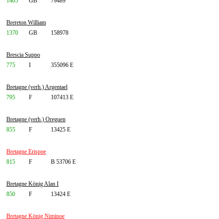
1405
GB
79489
Brereton William
1370
GB
158978
Brescia Suppo
775
I
355096 E
Bretagne (verh.) Argentael
795
F
107413 E
Bretagne (verh.) Oreguen
855
F
13425 E
Bretagne Erispoe
815
F
B 53706 E
Bretagne König Alan I
850
F
13424 E
Bretagne König Niminoe