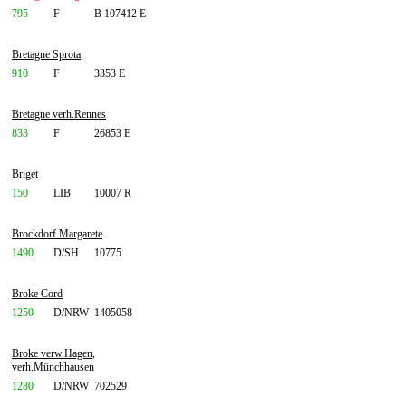
795
F
B 107412 E
Bretagne Sprota
910
F
3353 E
Bretagne verh.Rennes
833
F
26853 E
Briget
150
LIB
10007 R
Brockdorf Margarete
1490
D/SH
10775
Broke Cord
1250
D/NRW
1405058
Broke verw.Hagen,
verh.Münchhausen
1280
D/NRW
702529