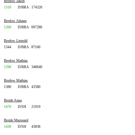
Bredow Jakob
1310
D/BRA
174320
Bredow Johann
1260
D/BRA
697280
Bredow Lippold
1344
D/BRA
87160
Bredow Mathias
1290
D/BRA
348640
Bredow Mathias
1380
D/BRA
43580
Breide Anna
1470
D/SH
21919
Breide Marquard
1430
D/SH
43838