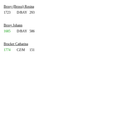
Brosy (Brossi) Rosina
1723
D/BAY
293
Brosy Johann
1685
D/BAY
586
Brucker Catharina
1774
CZ/M
151