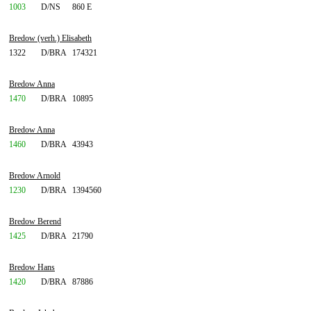
1003
D/NS
860 E
Bredow (verh.) Elisabeth
1322
D/BRA
174321
Bredow Anna
1470
D/BRA
10895
Bredow Anna
1460
D/BRA
43943
Bredow Arnold
1230
D/BRA
1394560
Bredow Berend
1425
D/BRA
21790
Bredow Hans
1420
D/BRA
87886