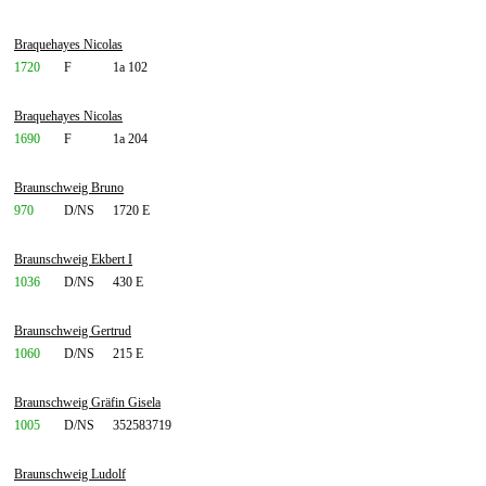
Braquehayes Nicolas
1720
F
1a 102
Braquehayes Nicolas
1690
F
1a 204
Braunschweig Bruno
970
D/NS
1720 E
Braunschweig Ekbert I
1036
D/NS
430 E
Braunschweig Gertrud
1060
D/NS
215 E
Braunschweig Gräfin Gisela
1005
D/NS
352583719
Braunschweig Ludolf