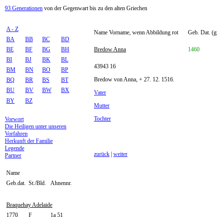
93 Generationen
von der Gegenwart bis zu den alten Griechen
A - Z
Name Vorname, wenn Abbildung rot
Geb. Dat. (g
BA
BB
BC
BD
BE
BF
BG
BH
Bredow Anna
1460
BI
BJ
BK
BL
43943 16
BM
BN
BO
BP
Bredow von Anna, + 27. 12. 1516.
BQ
BR
BS
BT
BU
BV
BW
BX
Vater
BY
BZ
Mutter
Tochter
Vorwort
Die Heiligen unter unseren
Vorfahren
Herkunft der Familie
Legende
zurück
|
weiter
Partner
Name
Geb.dat.
St./Bld.
Ahnennr.
Braquehay Adelaide
1770
F
1a 51