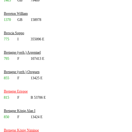
1405
GB
79489
Brereton William
1370
GB
158978
Brescia Suppo
775
I
355096 E
Bretagne (verh.) Argentael
795
F
107413 E
Bretagne (verh.) Oreguen
855
F
13425 E
Bretagne Erispoe
815
F
B 53706 E
Bretagne König Alan I
850
F
13424 E
Bretagne König Niminoe