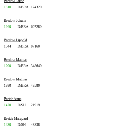
Bredow Jakob
1310
D/BRA
174320
Bredow Johann
1260
D/BRA
697280
Bredow Lippold
1344
D/BRA
87160
Bredow Mathias
1290
D/BRA
348640
Bredow Mathias
1380
D/BRA
43580
Breide Anna
1470
D/SH
21919
Breide Marquard
1430
D/SH
43838