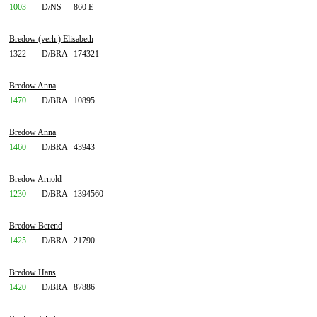
1003
D/NS
860 E
Bredow (verh.) Elisabeth
1322
D/BRA
174321
Bredow Anna
1470
D/BRA
10895
Bredow Anna
1460
D/BRA
43943
Bredow Arnold
1230
D/BRA
1394560
Bredow Berend
1425
D/BRA
21790
Bredow Hans
1420
D/BRA
87886