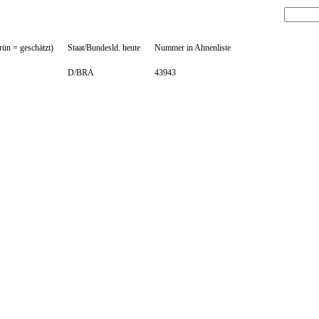
rün = geschätzt)
Staat/Bundesld. heute
Nummer in Ahnenliste
D/BRA
43943