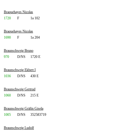
Braquehayes Nicolas
1720
F
1a 102
Braquehayes Nicolas
1690
F
1a 204
Braunschweig Bruno
970
D/NS
1720 E
Braunschweig Ekbert I
1036
D/NS
430 E
Braunschweig Gertrud
1060
D/NS
215 E
Braunschweig Gräfin Gisela
1005
D/NS
352583719
Braunschweig Ludolf