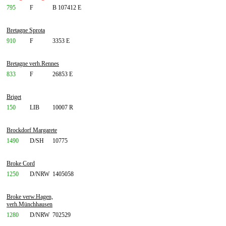
795
F
B 107412 E
Bretagne Sprota
910
F
3353 E
Bretagne verh.Rennes
833
F
26853 E
Briget
150
LIB
10007 R
Brockdorf Margarete
1490
D/SH
10775
Broke Cord
1250
D/NRW
1405058
Broke verw.Hagen,
verh.Münchhausen
1280
D/NRW
702529