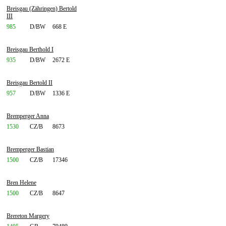
Breisgau (Zähringen) Bertold
III
985
D/BW
668 E
Breisgau Berthold I
935
D/BW
2672 E
Breisgau Bertold II
957
D/BW
1336 E
Bremperger Anna
1530
CZ/B
8673
Bremperger Bastian
1500
CZ/B
17346
Bren Helene
1500
CZ/B
8647
Brereton Margery