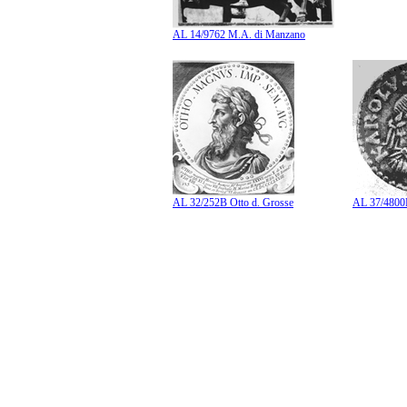
AL 14/9762 M.A. di Manzano
AL 32/252B Otto d. Grosse
AL 37/4800B