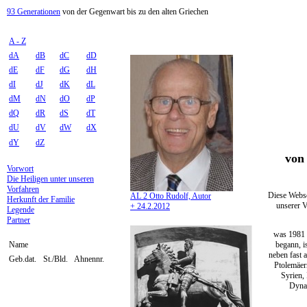
93 Generationen
von der Gegenwart bis zu den alten Griechen
A - Z
dA
dB
dC
dD
dE
dF
dG
dH
dI
dJ
dK
dL
dM
dN
dO
dP
dQ
dR
dS
dT
dU
dV
dW
dX
dY
dZ
von 
Vorwort
Die Heiligen unter unseren
Vorfahren
Diese Webse
AL 2 Otto Rudolf, Autor
Herkunft der Familie
unserer V
+ 24.2.2012
Legende
Partner
was 1981 
begann, i
Name
neben fast 
Geb.dat.
St./Bld.
Ahnennr.
Ptolemäer
Syrien,
Dynas