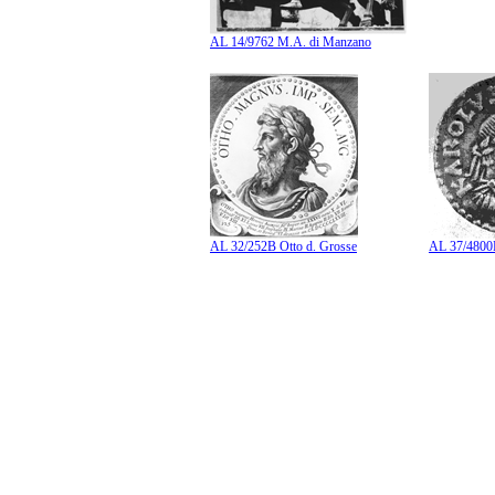
AL 14/9762 M.A. di Manzano
AL 32/252B Otto d. Grosse
AL 37/4800B