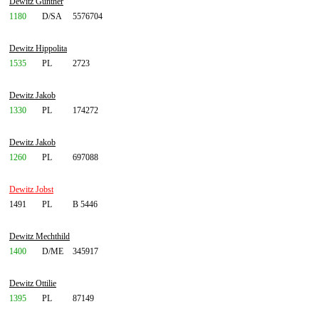
Dewitz Günther
1180
D/SA
5576704
Dewitz Hippolita
1535
PL
2723
Dewitz Jakob
1330
PL
174272
Dewitz Jakob
1260
PL
697088
Dewitz Jobst
1491
PL
B 5446
Dewitz Mechthild
1400
D/ME
345917
Dewitz Ottilie
1395
PL
87149