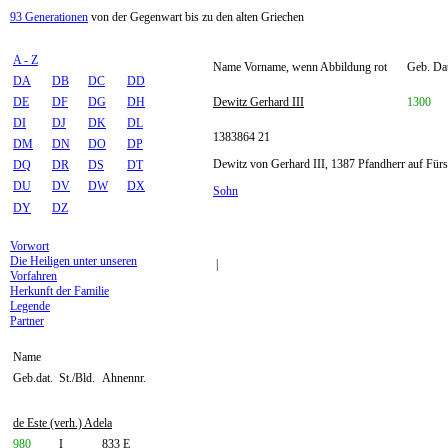
93 Generationen
von der Gegenwart bis zu den alten Griechen
A - Z
Name Vorname, wenn Abbildung rot
Geb. Dat
DA
DB
DC
DD
DE
DF
DG
DH
Dewitz Gerhard III
1300
DI
DJ
DK
DL
1383864 21
DM
DN
DO
DP
Dewitz von Gerhard III, 1387 Pfandherr auf Fürs
DQ
DR
DS
DT
DU
DV
DW
DX
Sohn
DY
DZ
Vorwort
Die Heiligen unter unseren
|
Vorfahren
Herkunft der Familie
Legende
Partner
Name
Geb.dat.
St./Bld.
Ahnennr.
de Este (verh.) Adela
980
I
833 E