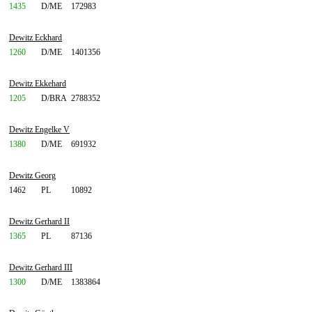
1435
D/ME
172983
Dewitz Eckhard
1260
D/ME
1401356
Dewitz Ekkehard
1205
D/BRA
2788352
Dewitz Engelke V
1380
D/ME
691932
Dewitz Georg
1462
PL
10892
Dewitz Gerhard II
1365
PL
87136
Dewitz Gerhard III
1300
D/ME
1383864