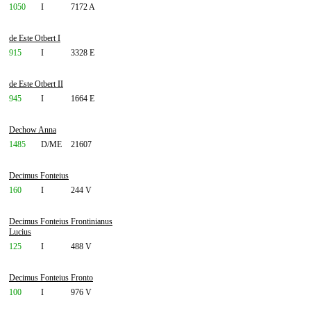
1050
I
7172 A
de Este Otbert I
915
I
3328 E
de Este Otbert II
945
I
1664 E
Dechow Anna
1485
D/ME
21607
Decimus Fonteius
160
I
244 V
Decimus Fonteius Frontinianus
Lucius
125
I
488 V
Decimus Fonteius Fronto
100
I
976 V