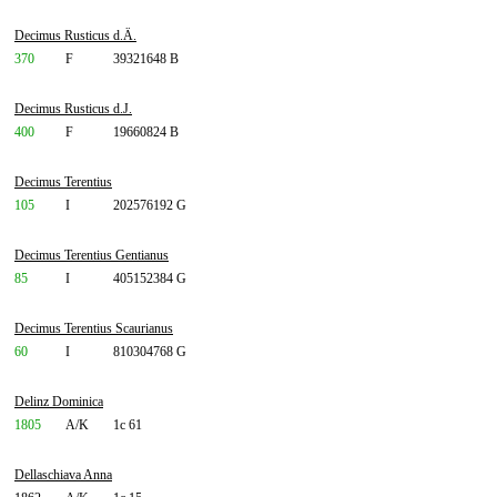
Decimus Rusticus d.Ä.
370
F
39321648 B
Decimus Rusticus d.J.
400
F
19660824 B
Decimus Terentius
105
I
202576192 G
Decimus Terentius Gentianus
85
I
405152384 G
Decimus Terentius Scaurianus
60
I
810304768 G
Delinz Dominica
1805
A/K
1c 61
Dellaschiava Anna