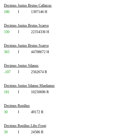
Decimus Junius Brutus Callaicus
180
I
1397146 H
Decimus Junius Brutus Scaeva
330
I
22354336 H
Decimus Junius Brutus Scaeva
365
I
44708672 H
Decimus Junius Silanus
-107
I
2562674 R
Decimus Junius Silanus Manlianus
181
I
10250696 R
Decimus Rupilius
30
I
49172 R
Decimus Rupilius Libo Frugi
50
I
24586 R