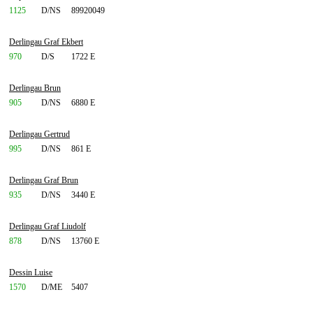
1125
D/NS
89920049
Derlingau Graf Ekbert
970
D/S
1722 E
Derlingau Brun
905
D/NS
6880 E
Derlingau Gertrud
995
D/NS
861 E
Derlingau Graf Brun
935
D/NS
3440 E
Derlingau Graf Liudolf
878
D/NS
13760 E
Dessin Luise
1570
D/ME
5407