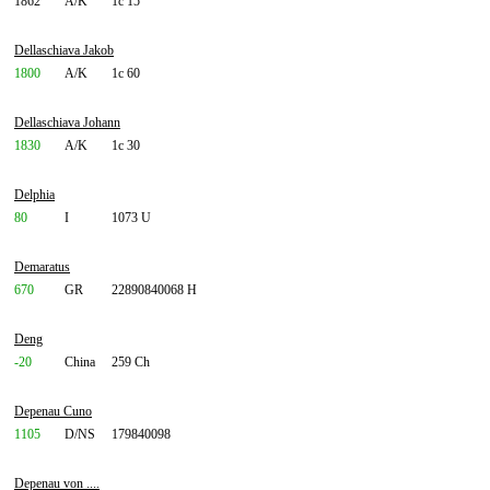
1862
A/K
1c 15
Dellaschiava Jakob
1800
A/K
1c 60
Dellaschiava Johann
1830
A/K
1c 30
Delphia
80
I
1073 U
Demaratus
670
GR
22890840068 H
Deng
-20
China
259 Ch
Depenau Cuno
1105
D/NS
179840098
Depenau von ....