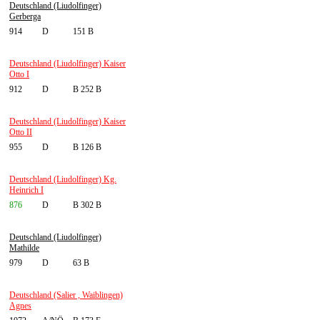
Deutschland (Liudolfinger)
Gerberga
914
D
151 B
Deutschland (Liudolfinger) Kaiser
Otto I
912
D
B 252 B
Deutschland (Liudolfinger) Kaiser
Otto II
955
D
B 126 B
Deutschland (Liudolfinger) Kg.
Heinrich I
876
D
B 302 B
Deutschland (Liudolfinger)
Mathilde
979
D
63 B
Deutschland (Salier , Waiblingen)
Agnes