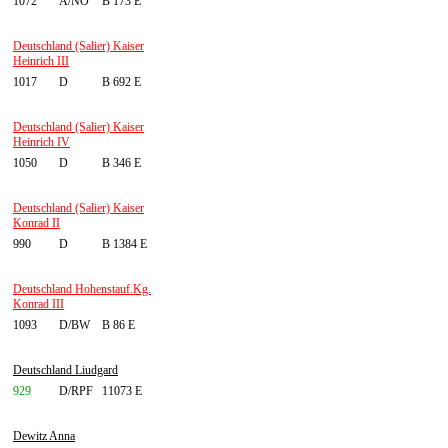
1072
A/NÖ
B 173 E
Deutschland (Salier) Kaiser
Heinrich III
1017
D
B 692 E
Deutschland (Salier) Kaiser
Heinrich IV
1050
D
B 346 E
Deutschland (Salier) Kaiser
Konrad II
990
D
B 1384 E
Deutschland Hohenstauf.Kg.
Konrad III
1093
D/BW
B 86 E
Deutschland Liudgard
929
D/RPF
11073 E
Dewitz Anna