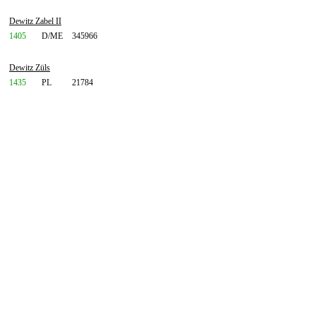
Dewitz Zabel II
1405
D/ME
345966
Dewitz Züls
1435
PL
21784