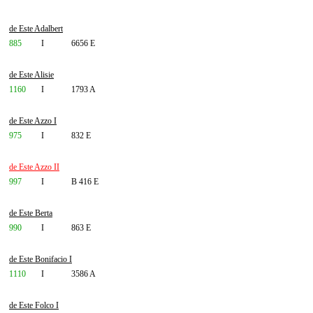
de Este Adalbert
885
I
6656 E
de Este Alisie
1160
I
1793 A
de Este Azzo I
975
I
832 E
de Este Azzo II
997
I
B 416 E
de Este Berta
990
I
863 E
de Este Bonifacio I
1110
I
3586 A
de Este Folco I