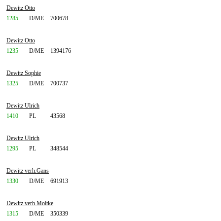
Dewitz Otto
1285
D/ME
700678
Dewitz Otto
1235
D/ME
1394176
Dewitz Sophie
1325
D/ME
700737
Dewitz Ulrich
1410
PL
43568
Dewitz Ulrich
1295
PL
348544
Dewitz verh.Gans
1330
D/ME
691913
Dewitz verh.Moltke
1315
D/ME
350339