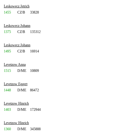
Leskowecz Jetrich
1455
CZ/B
33828
Leskowecz Johann
1375
CZ/B
135312
Leskowecz Johann
1495
CZ/B
16914
Levetzow Anna
1515
D/ME
10809
Levetzow Eggert
1448
D/ME
86472
Levetzow Hinrich
1403
D/ME
172944
Levetzow Hinrich
1360
D/ME
345888