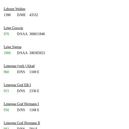
Lehsten Wedige
1390
D/ME
43532
Leige Goswin
970
D/SAA
360611846
Leige Sigena
1000
D/SAA
180305923
Leinegau (verh.) Alrad
960
D/NS
1169 E
Leinegau Graf Elli I
915
D/NS
2336 E
Leinegau Graf Hermann I
950
D/NS
1168 E
Leinegau Graf Hermann II