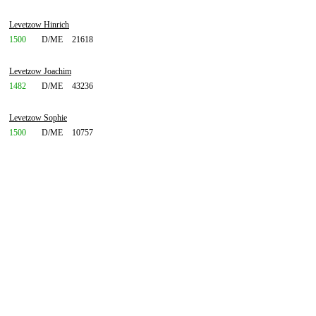
Levetzow Hinrich
1500
D/ME
21618
Levetzow Joachim
1482
D/ME
43236
Levetzow Sophie
1500
D/ME
10757