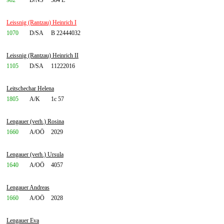
982
D/NS
584 E
Leissnig (Rantzau) Heinrich I
1070
D/SA
B 22444032
Leissnig (Rantzau) Heinrich II
1105
D/SA
11222016
Leitschechar Helena
1805
A/K
1c 57
Lengauer (verh.) Rosina
1660
A/OÖ
2029
Lengauer (verh.) Ursula
1640
A/OÖ
4057
Lengauer Andreas
1660
A/OÖ
2028
Lengauer Eva