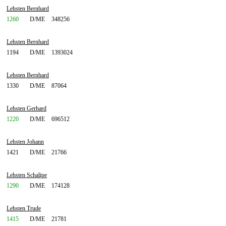
Lehsten Bernhard
1260
D/ME
348256
Lehsten Bernhard
1194
D/ME
1393024
Lehsten Bernhard
1330
D/ME
87064
Lehsten Gerhard
1220
D/ME
696512
Lehsten Johann
1421
D/ME
21766
Lehsten Schalipe
1290
D/ME
174128
Lehsten Trude
1415
D/ME
21781