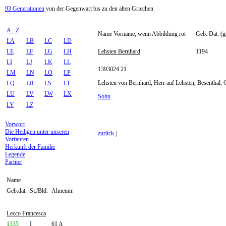
93 Generationen
von der Gegenwart bis zu den alten Griechen
A - Z
Name Vorname, wenn Abbildung rot
Geb. Dat. (g
LA
LB
LC
LD
LE
LF
LG
LH
Lehsten Bernhard
1194
LI
LJ
LK
LL
1393024 21
LM
LN
LO
LP
Lehsten von Bernhard, Herr auf Lehsten, Besenthal, G
LQ
LR
LS
LT
LU
LV
LW
LX
Sohn
LY
LZ
Vorwort
Die Heiligen unter unseren
zurück
|
Vorfahren
Herkunft der Familie
Legende
Partner
Name
Geb.dat.
St./Bld.
Ahnennr.
Lecco Francesca
1335
I
61 A