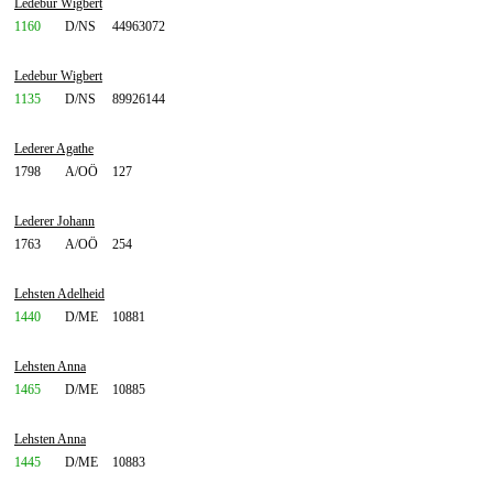
Ledebur Wigbert
1160
D/NS
44963072
Ledebur Wigbert
1135
D/NS
89926144
Lederer Agathe
1798
A/OÖ
127
Lederer Johann
1763
A/OÖ
254
Lehsten Adelheid
1440
D/ME
10881
Lehsten Anna
1465
D/ME
10885
Lehsten Anna
1445
D/ME
10883