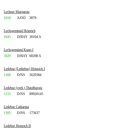
Lechner Margareta
1610
A/OÖ
3879
Lechsgemünd Heinrich
1045
D/BAY
30104 A
Lechsgemünd Kuno I
1020
D/BAY
60208 A
Ledebur (Lethebur) Heinrich I
1260
D/NS
5620384
Ledebur (verh.) Thiedburgis
1155
D/NS
89926145
Ledebur Catharina
1395
D/NS
175637
Ledebur Heinrich II