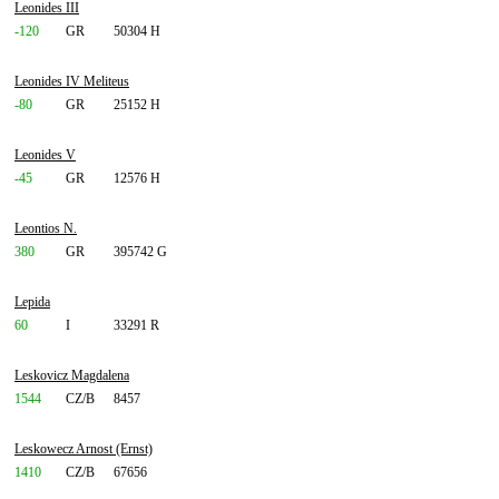
Leonides III
-120
GR
50304 H
Leonides IV Meliteus
-80
GR
25152 H
Leonides V
-45
GR
12576 H
Leontios N.
380
GR
395742 G
Lepida
60
I
33291 R
Leskovicz Magdalena
1544
CZ/B
8457
Leskowecz Arnost (Ernst)
1410
CZ/B
67656