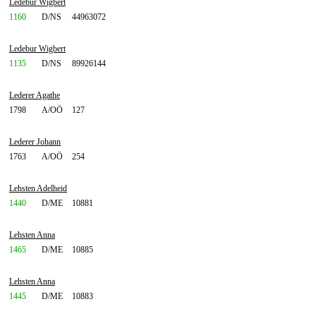
Ledebur Wigbert
1160
D/NS
44963072
Ledebur Wigbert
1135
D/NS
89926144
Lederer Agathe
1798
A/OÖ
127
Lederer Johann
1763
A/OÖ
254
Lehsten Adelheid
1440
D/ME
10881
Lehsten Anna
1465
D/ME
10885
Lehsten Anna
1445
D/ME
10883