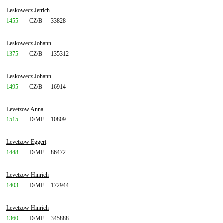
Leskowecz Jetrich
1455
CZ/B
33828
Leskowecz Johann
1375
CZ/B
135312
Leskowecz Johann
1495
CZ/B
16914
Levetzow Anna
1515
D/ME
10809
Levetzow Eggert
1448
D/ME
86472
Levetzow Hinrich
1403
D/ME
172944
Levetzow Hinrich
1360
D/ME
345888