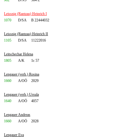
982
D/NS
584 E
Leissnig (Rantzau) Heinrich I
1070
D/SA
B 22444032
Leissnig (Rantzau) Heinrich II
1105
D/SA
11222016
Leitschechar Helena
1805
A/K
1c 57
Lengauer (verh.) Rosina
1660
A/OÖ
2029
Lengauer (verh.) Ursula
1640
A/OÖ
4057
Lengauer Andreas
1660
A/OÖ
2028
Lengauer Eva