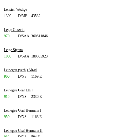
Lehsten Wedige
1390
D/ME
43532
Leige Goswin
970
D/SAA
360611846
Leige Sigena
1000
D/SAA
180305923
Leinegau (verh.) Alrad
960
D/NS
1169 E
Leinegau Graf Elli I
915
D/NS
2336 E
Leinegau Graf Hermann I
950
D/NS
1168 E
Leinegau Graf Hermann II