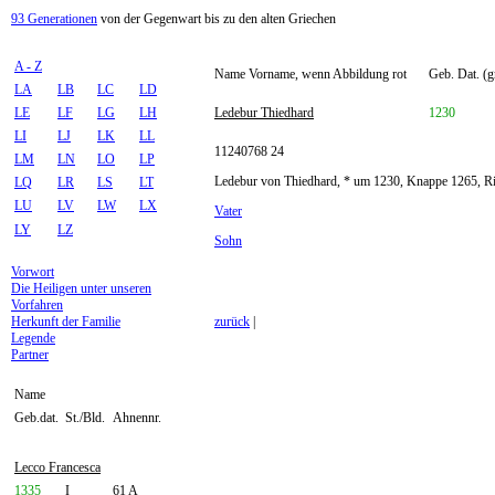
93 Generationen
von der Gegenwart bis zu den alten Griechen
A - Z
Name Vorname, wenn Abbildung rot
Geb. Dat. (g
LA
LB
LC
LD
LE
LF
LG
LH
Ledebur Thiedhard
1230
LI
LJ
LK
LL
11240768 24
LM
LN
LO
LP
Ledebur von Thiedhard, * um 1230, Knappe 1265, Ri
LQ
LR
LS
LT
LU
LV
LW
LX
Vater
LY
LZ
Sohn
Vorwort
Die Heiligen unter unseren
Vorfahren
Herkunft der Familie
zurück
|
Legende
Partner
Name
Geb.dat.
St./Bld.
Ahnennr.
Lecco Francesca
1335
I
61 A