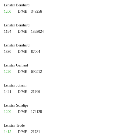
Lehsten Bernhard
1260
D/ME
348256
Lehsten Bernhard
1194
D/ME
1393024
Lehsten Bernhard
1330
D/ME
87064
Lehsten Gerhard
1220
D/ME
696512
Lehsten Johann
1421
D/ME
21766
Lehsten Schalipe
1290
D/ME
174128
Lehsten Trude
1415
D/ME
21781