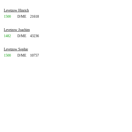
Levetzow Hinrich
1500
D/ME
21618
Levetzow Joachim
1482
D/ME
43236
Levetzow Sophie
1500
D/ME
10757