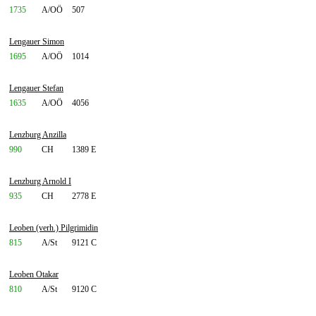
1735
A/OÖ
507
Lengauer Simon
1695
A/OÖ
1014
Lengauer Stefan
1635
A/OÖ
4056
Lenzburg Anzilla
990
CH
1389 E
Lenzburg Arnold I
935
CH
2778 E
Leoben (verh.) Pilgrimidin
815
A/St
9121 C
Leoben Otakar
810
A/St
9120 C