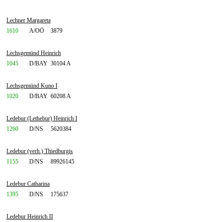
Lechner Margareta
1610
A/OÖ
3879
Lechsgemünd Heinrich
1045
D/BAY
30104 A
Lechsgemünd Kuno I
1020
D/BAY
60208 A
Ledebur (Lethebur) Heinrich I
1260
D/NS
5620384
Ledebur (verh.) Thiedburgis
1155
D/NS
89926145
Ledebur Catharina
1395
D/NS
175637
Ledebur Heinrich II