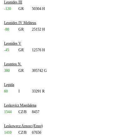
Leonides III
-120
GR
50304 H
Leonides IV Meliteus
-80
GR
25152 H
Leonides V
-45
GR
12576 H
Leontios N.
380
GR
395742 G
Lepida
60
I
33291 R
Leskovicz Magdalena
1544
CZ/B
8457
Leskowecz Arnost (Ernst)
1410
CZ/B
67656