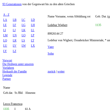
93 Generationen
von der Gegenwart bis zu den alten Griechen
A - Z
Name Vorname, wenn Abbildung rot
Geb. Dat. (g
LA
LB
LC
LD
LE
LF
LG
LH
Ledebur Wigbert
1135
LI
LJ
LK
LL
89926144 27
LM
LN
LO
LP
Ledebur von Wigbert, Osnabrücker Ministeriale, * u
LQ
LR
LS
LT
LU
LV
LW
LX
Vater
LY
LZ
Sohn
Vorwort
Die Heiligen unter unseren
Vorfahren
Herkunft der Familie
zurück
|
weiter
Legende
Partner
Name
Geb.dat.
St./Bld.
Ahnennr.
Lecco Francesca
1335
I
61 A