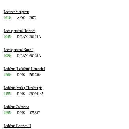
Lechner Margareta
1610
A/OÖ
3879
Lechsgemünd Heinrich
1045
D/BAY
30104 A
Lechsgemünd Kuno I
1020
D/BAY
60208 A
Ledebur (Lethebur) Heinrich I
1260
D/NS
5620384
Ledebur (verh.) Thiedburgis
1155
D/NS
89926145
Ledebur Catharina
1395
D/NS
175637
Ledebur Heinrich II