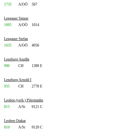
1735
A/OÖ
507
Lengauer Simon
1695
A/OÖ
1014
Lengauer Stefan
1635
A/OÖ
4056
Lenzburg Anzilla
990
CH
1389 E
Lenzburg Arnold I
935
CH
2778 E
Leoben (verh.) Pilgrimidin
815
A/St
9121 C
Leoben Otakar
810
A/St
9120 C