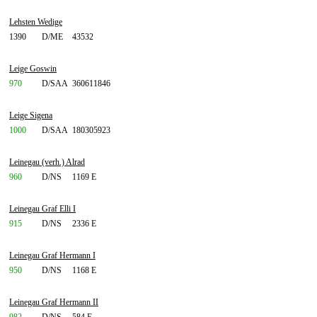
Lehsten Wedige
1390
D/ME
43532
Leige Goswin
970
D/SAA
360611846
Leige Sigena
1000
D/SAA
180305923
Leinegau (verh.) Alrad
960
D/NS
1169 E
Leinegau Graf Elli I
915
D/NS
2336 E
Leinegau Graf Hermann I
950
D/NS
1168 E
Leinegau Graf Hermann II