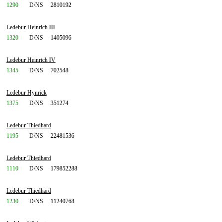
1290
D/NS
2810192
Ledebur Heinrich III
1320
D/NS
1405096
Ledebur Heinrich IV
1345
D/NS
702548
Ledebur Hynrick
1375
D/NS
351274
Ledebur Thiedhard
1195
D/NS
22481536
Ledebur Thiedhard
1110
D/NS
179852288
Ledebur Thiedhard
1230
D/NS
11240768