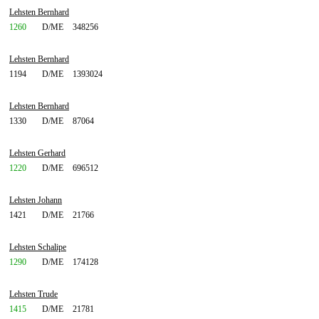
Lehsten Bernhard
1260
D/ME
348256
Lehsten Bernhard
1194
D/ME
1393024
Lehsten Bernhard
1330
D/ME
87064
Lehsten Gerhard
1220
D/ME
696512
Lehsten Johann
1421
D/ME
21766
Lehsten Schalipe
1290
D/ME
174128
Lehsten Trude
1415
D/ME
21781