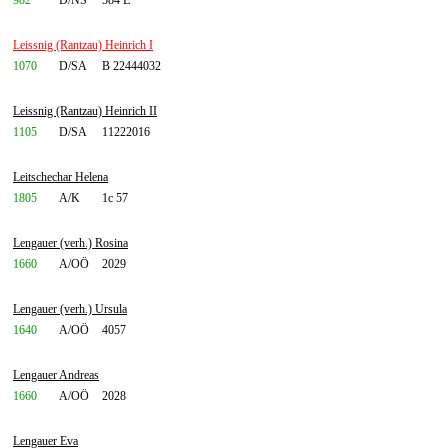
982
D/NS
584 E
Leissnig (Rantzau) Heinrich I
1070
D/SA
B 22444032
Leissnig (Rantzau) Heinrich II
1105
D/SA
11222016
Leitschechar Helena
1805
A/K
1c 57
Lengauer (verh.) Rosina
1660
A/OÖ
2029
Lengauer (verh.) Ursula
1640
A/OÖ
4057
Lengauer Andreas
1660
A/OÖ
2028
Lengauer Eva