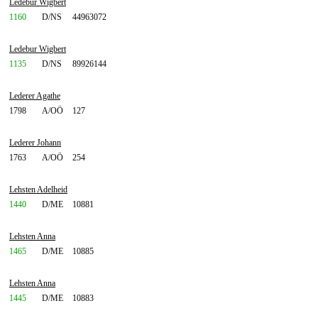
Ledebur Wigbert
1160
D/NS
44963072
Ledebur Wigbert
1135
D/NS
89926144
Lederer Agathe
1798
A/OÖ
127
Lederer Johann
1763
A/OÖ
254
Lehsten Adelheid
1440
D/ME
10881
Lehsten Anna
1465
D/ME
10885
Lehsten Anna
1445
D/ME
10883