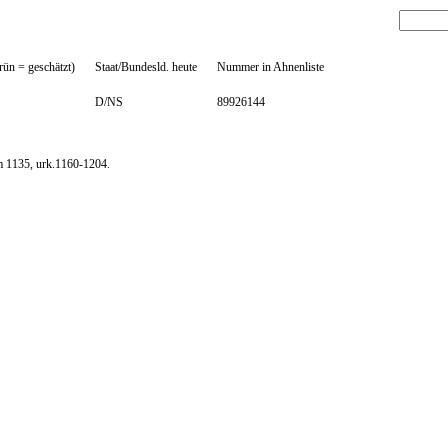
rün = geschätzt)
Staat/Bundesld. heute
Nummer in Ahnenliste
D/NS
89926144
m 1135, urk.1160-1204.