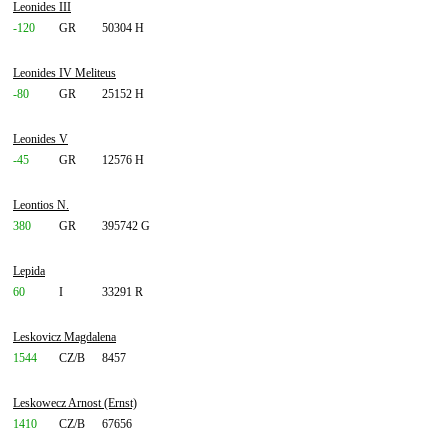
Leonides III
-120
GR
50304 H
Leonides IV Meliteus
-80
GR
25152 H
Leonides V
-45
GR
12576 H
Leontios N.
380
GR
395742 G
Lepida
60
I
33291 R
Leskovicz Magdalena
1544
CZ/B
8457
Leskowecz Arnost (Ernst)
1410
CZ/B
67656