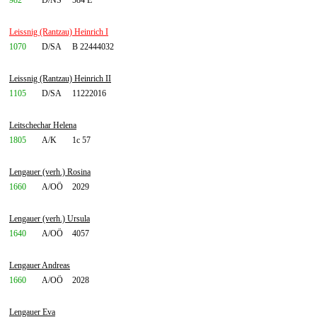
982
D/NS
584 E
Leissnig (Rantzau) Heinrich I
1070
D/SA
B 22444032
Leissnig (Rantzau) Heinrich II
1105
D/SA
11222016
Leitschechar Helena
1805
A/K
1c 57
Lengauer (verh.) Rosina
1660
A/OÖ
2029
Lengauer (verh.) Ursula
1640
A/OÖ
4057
Lengauer Andreas
1660
A/OÖ
2028
Lengauer Eva