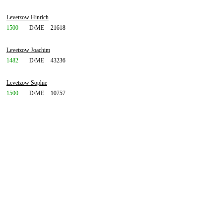
Levetzow Hinrich
1500
D/ME
21618
Levetzow Joachim
1482
D/ME
43236
Levetzow Sophie
1500
D/ME
10757