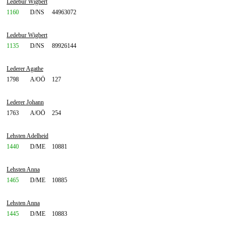
Ledebur Wigbert
1160
D/NS
44963072
Ledebur Wigbert
1135
D/NS
89926144
Lederer Agathe
1798
A/OÖ
127
Lederer Johann
1763
A/OÖ
254
Lehsten Adelheid
1440
D/ME
10881
Lehsten Anna
1465
D/ME
10885
Lehsten Anna
1445
D/ME
10883