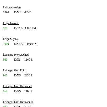
Lehsten Wedige
1390
D/ME
43532
Leige Goswin
970
D/SAA
360611846
Leige Sigena
1000
D/SAA
180305923
Leinegau (verh.) Alrad
960
D/NS
1169 E
Leinegau Graf Elli I
915
D/NS
2336 E
Leinegau Graf Hermann I
950
D/NS
1168 E
Leinegau Graf Hermann II