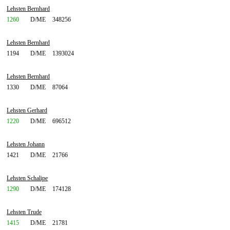
Lehsten Bernhard
1260
D/ME
348256
Lehsten Bernhard
1194
D/ME
1393024
Lehsten Bernhard
1330
D/ME
87064
Lehsten Gerhard
1220
D/ME
696512
Lehsten Johann
1421
D/ME
21766
Lehsten Schalipe
1290
D/ME
174128
Lehsten Trude
1415
D/ME
21781