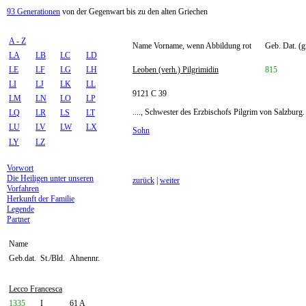
93 Generationen
von der Gegenwart bis zu den alten Griechen
A - Z
Name Vorname, wenn Abbildung rot
Geb. Dat. (g
LA
LB
LC
LD
LE
LF
LG
LH
Leoben (verh.) Pilgrimidin
815
LI
LJ
LK
LL
9121 C 39
LM
LN
LO
LP
...., Schwester des Erzbischofs Pilgrim von Salzburg.
LQ
LR
LS
LT
LU
LV
LW
LX
Sohn
LY
LZ
Vorwort
Die Heiligen unter unseren
zurück
|
weiter
Vorfahren
Herkunft der Familie
Legende
Partner
Name
Geb.dat.
St./Bld.
Ahnennr.
Lecco Francesca
1335
I
61 A