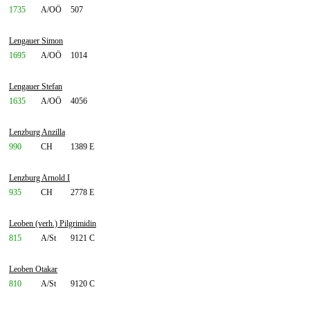
1735
A/OÖ
507
Lengauer Simon
1695
A/OÖ
1014
Lengauer Stefan
1635
A/OÖ
4056
Lenzburg Anzilla
990
CH
1389 E
Lenzburg Arnold I
935
CH
2778 E
Leoben (verh.) Pilgrimidin
815
A/St
9121 C
Leoben Otakar
810
A/St
9120 C