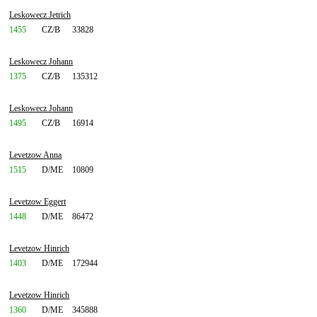
Leskowecz Jetrich
1455
CZ/B
33828
Leskowecz Johann
1375
CZ/B
135312
Leskowecz Johann
1495
CZ/B
16914
Levetzow Anna
1515
D/ME
10809
Levetzow Eggert
1448
D/ME
86472
Levetzow Hinrich
1403
D/ME
172944
Levetzow Hinrich
1360
D/ME
345888