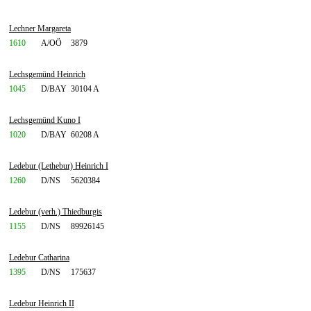
Lechner Margareta
1610
A/OÖ
3879
Lechsgemünd Heinrich
1045
D/BAY
30104 A
Lechsgemünd Kuno I
1020
D/BAY
60208 A
Ledebur (Lethebur) Heinrich I
1260
D/NS
5620384
Ledebur (verh.) Thiedburgis
1155
D/NS
89926145
Ledebur Catharina
1395
D/NS
175637
Ledebur Heinrich II