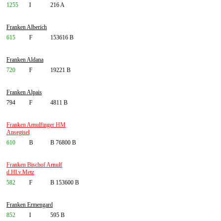
1255
I
216 A
Franken Alberich
615
F
153616 B
Franken Aldana
720
F
19221 B
Franken Alpais
794
F
4811 B
Franken Arnulfinger HM
Ansegisel
610
B
B 76800 B
Franken Bischof Arnulf
d.Hl.v.Metz
582
F
B 153600 B
Franken Ermengard
852
I
595 B