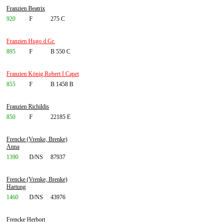
Franzien Beatrix
920
F
275 C
Franzien Hugo d.Gr.
895
F
B 550 C
Franzien König Robert I Capet
855
F
B 1458 B
Franzien Richildis
850
F
22185 E
Frencke (Vrenke, Brenke)
Anna
1390
D/NS
87937
Frencke (Vrenke, Brenke)
Hartung
1460
D/NS
43976
Frencke Herbort