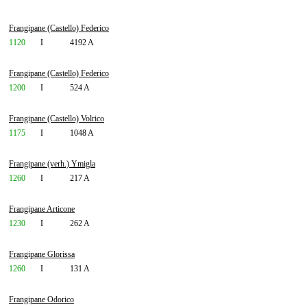
Frangipane (Castello) Federico
1120
I
4192 A
Frangipane (Castello) Federico
1200
I
524 A
Frangipane (Castello) Volrico
1175
I
1048 A
Frangipane (verh.) Ymigla
1260
I
217 A
Frangipane Articone
1230
I
262 A
Frangipane Glorissa
1260
I
131 A
Frangipane Odorico