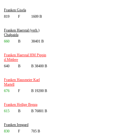
Franken Gisela
819
F
1609 B
Franken Haerstal (verh.)
Chalpaida
660
B
38401 B
Franken Haerstal HM Pippin
d.Mittlere
640
B
B 38400 B
Franken Hausmeier Karl
Martell
676
F
B 19200 B
Franken Heilige Begga
615
B
B 76801 B
Franken Irmgard
830
F
705 B