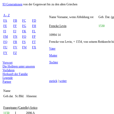
93 Generationen
von der Gegenwart bis zu den alten Griechen
A - Z
Name Vorname, wenn Abbildung rot
Geb. Dat. (g
FA
FB
FC
FD
FE
FF
FG
FH
Frencke Levin
1530
FI
FJ
FK
FL
10994 14
FM
FN
FO
FP
Frencke von Levin, + 1554, von seinem Reitknecht hi
FQ
FR
FS
FT
FU
FV
FW
FX
Vater
FY
FZ
Mutter
Tochter
Vorwort
Die Heiligen unter unseren
Vorfahren
Herkunft der Familie
Legende
zurück
|
weiter
Partner
Name
Geb.dat.
St./Bld.
Ahnennr.
Frangipane (Castello) Artico
1150
I
2096 A