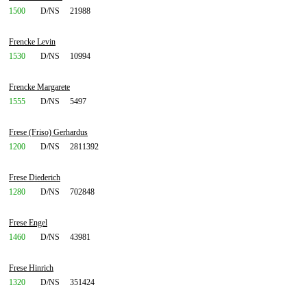
1500
D/NS
21988
Frencke Levin
1530
D/NS
10994
Frencke Margarete
1555
D/NS
5497
Frese (Friso) Gerhardus
1200
D/NS
2811392
Frese Diederich
1280
D/NS
702848
Frese Engel
1460
D/NS
43981
Frese Hinrich
1320
D/NS
351424