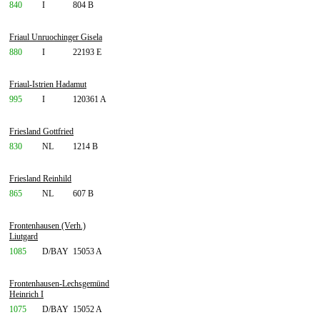
840
I
804 B
Friaul Unruochinger Gisela
880
I
22193 E
Friaul-Istrien Hadamut
995
I
120361 A
Friesland Gottfried
830
NL
1214 B
Friesland Reinhild
865
NL
607 B
Frontenhausen (Verh.)
Liutgard
1085
D/BAY
15053 A
Frontenhausen-Lechsgemünd
Heinrich I
1075
D/BAY
15052 A