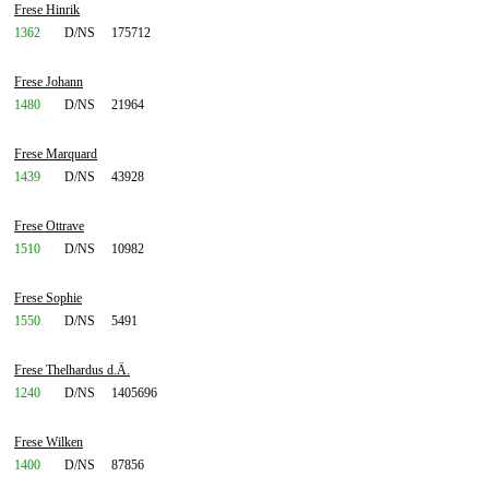
Frese Hinrik
1362
D/NS
175712
Frese Johann
1480
D/NS
21964
Frese Marquard
1439
D/NS
43928
Frese Ottrave
1510
D/NS
10982
Frese Sophie
1550
D/NS
5491
Frese Thelhardus d.Ä.
1240
D/NS
1405696
Frese Wilken
1400
D/NS
87856