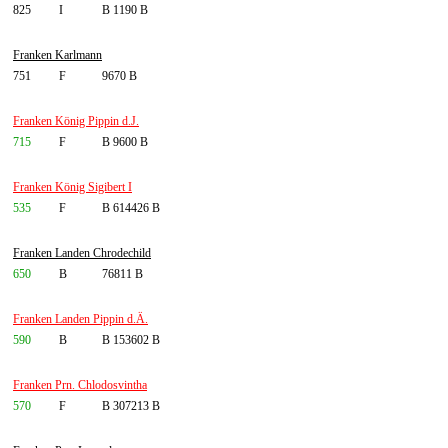
825
I
B 1190 B
Franken Karlmann
751
F
9670 B
Franken König Pippin d.J.
715
F
B 9600 B
Franken König Sigibert I
535
F
B 614426 B
Franken Landen Chrodechild
650
B
76811 B
Franken Landen Pippin d.Ä.
590
B
B 153602 B
Franken Prn. Chlodosvintha
570
F
B 307213 B