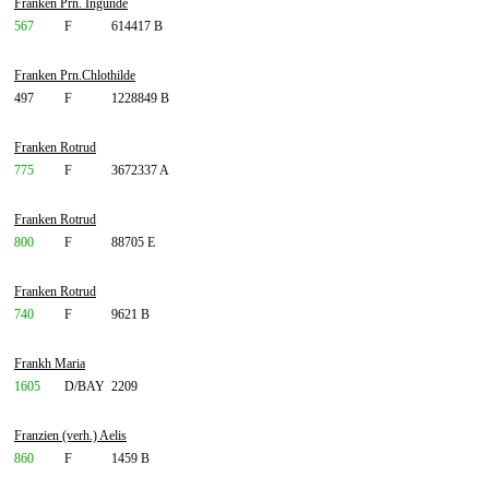
Franken Prn. Ingunde
567
F
614417 B
Franken Prn.Chlothilde
497
F
1228849 B
Franken Rotrud
775
F
3672337 A
Franken Rotrud
800
F
88705 E
Franken Rotrud
740
F
9621 B
Frankh Maria
1605
D/BAY
2209
Franzien (verh.) Aelis
860
F
1459 B