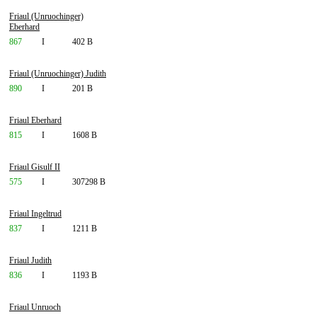
Friaul (Unruochinger)
Eberhard
867
I
402 B
Friaul (Unruochinger) Judith
890
I
201 B
Friaul Eberhard
815
I
1608 B
Friaul Gisulf II
575
I
307298 B
Friaul Ingeltrud
837
I
1211 B
Friaul Judith
836
I
1193 B
Friaul Unruoch