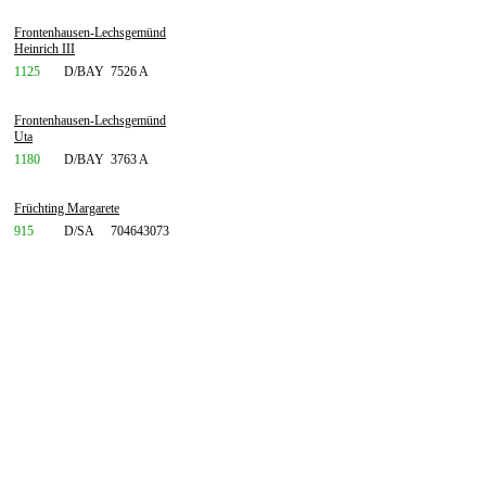
Frontenhausen-Lechsgemünd
Heinrich III
1125
D/BAY
7526 A
Frontenhausen-Lechsgemünd
Uta
1180
D/BAY
3763 A
Früchting Margarete
915
D/SA
704643073