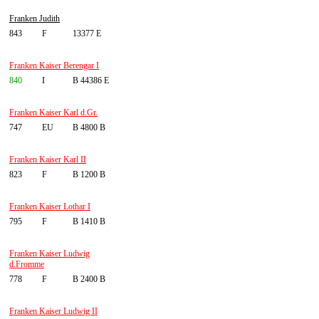
Franken Judith
843
F
13377 E
Franken Kaiser Berengar I
840
I
B 44386 E
Franken Kaiser Karl d.Gr.
747
EU
B 4800 B
Franken Kaiser Karl II
823
F
B 1200 B
Franken Kaiser Lothar I
795
F
B 1410 B
Franken Kaiser Ludwig
d.Fromme
778
F
B 2400 B
Franken Kaiser Ludwig II