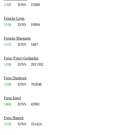
1500
D/NS
21988
Frencke Levin
1530
D/NS
10994
Frencke Margarete
1555
D/NS
5497
Frese (Friso) Gerhardus
1200
D/NS
2811392
Frese Diederich
1280
D/NS
702848
Frese Engel
1460
D/NS
43981
Frese Hinrich
1320
D/NS
351424