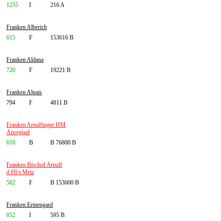
1255
I
216 A
Franken Alberich
615
F
153616 B
Franken Aldana
720
F
19221 B
Franken Alpais
794
F
4811 B
Franken Arnulfinger HM
Ansegisel
610
B
B 76800 B
Franken Bischof Arnulf
d.Hl.v.Metz
582
F
B 153600 B
Franken Ermengard
852
I
595 B