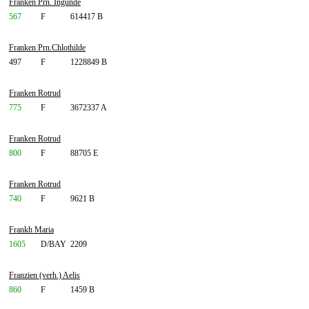
Franken Prn. Ingunde
567
F
614417 B
Franken Prn.Chlothilde
497
F
1228849 B
Franken Rotrud
775
F
3672337 A
Franken Rotrud
800
F
88705 E
Franken Rotrud
740
F
9621 B
Frankh Maria
1605
D/BAY
2209
Franzien (verh.) Aelis
860
F
1459 B