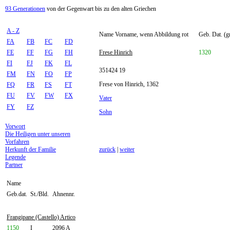
93 Generationen
von der Gegenwart bis zu den alten Griechen
A - Z
Name Vorname, wenn Abbildung rot
Geb. Dat. (g
FA
FB
FC
FD
FE
FF
FG
FH
Frese Hinrich
1320
FI
FJ
FK
FL
351424 19
FM
FN
FO
FP
Frese von Hinrich, 1362
FQ
FR
FS
FT
FU
FV
FW
FX
Vater
FY
FZ
Sohn
Vorwort
Die Heiligen unter unseren
Vorfahren
Herkunft der Familie
zurück
|
weiter
Legende
Partner
Name
Geb.dat.
St./Bld.
Ahnennr.
Frangipane (Castello) Artico
1150
I
2096 A