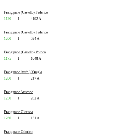
Frangipane (Castello) Federico
1120
I
4192 A
Frangipane (Castello) Federico
1200
I
524 A
Frangipane (Castello) Volrico
1175
I
1048 A
Frangipane (verh.) Ymigla
1260
I
217 A
Frangipane Articone
1230
I
262 A
Frangipane Glorissa
1260
I
131 A
Frangipane Odorico