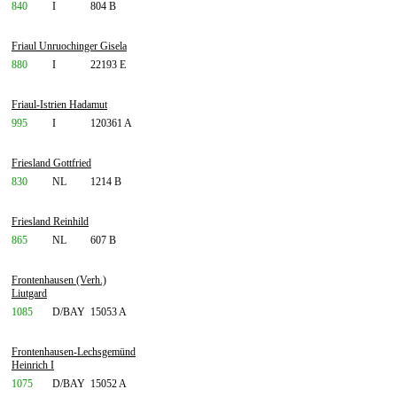
840
I
804 B
Friaul Unruochinger Gisela
880
I
22193 E
Friaul-Istrien Hadamut
995
I
120361 A
Friesland Gottfried
830
NL
1214 B
Friesland Reinhild
865
NL
607 B
Frontenhausen (Verh.)
Liutgard
1085
D/BAY
15053 A
Frontenhausen-Lechsgemünd
Heinrich I
1075
D/BAY
15052 A