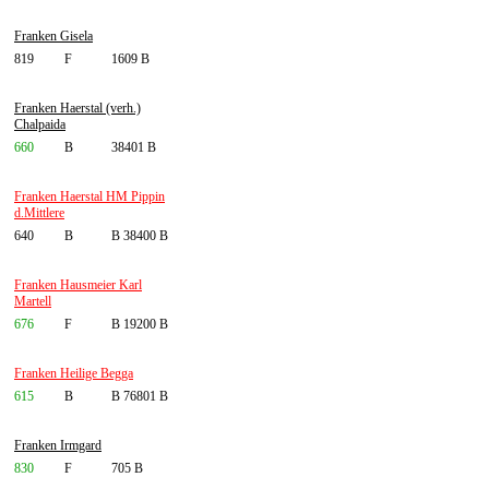
Franken Gisela
819
F
1609 B
Franken Haerstal (verh.)
Chalpaida
660
B
38401 B
Franken Haerstal HM Pippin
d.Mittlere
640
B
B 38400 B
Franken Hausmeier Karl
Martell
676
F
B 19200 B
Franken Heilige Begga
615
B
B 76801 B
Franken Irmgard
830
F
705 B