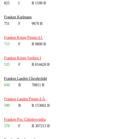
825
I
B 1190 B
Franken Karlmann
751
F
9670 B
Franken König Pippin d.J.
715
F
B 9600 B
Franken König Sigibert I
535
F
B 614426 B
Franken Landen Chrodechild
650
B
76811 B
Franken Landen Pippin d.Ä.
590
B
B 153602 B
Franken Prn. Chlodosvintha
570
F
B 307213 B