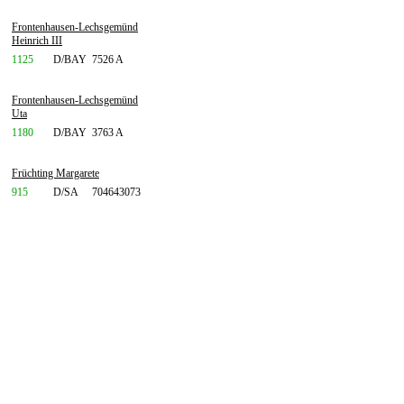
Frontenhausen-Lechsgemünd
Heinrich III
1125
D/BAY
7526 A
Frontenhausen-Lechsgemünd
Uta
1180
D/BAY
3763 A
Früchting Margarete
915
D/SA
704643073