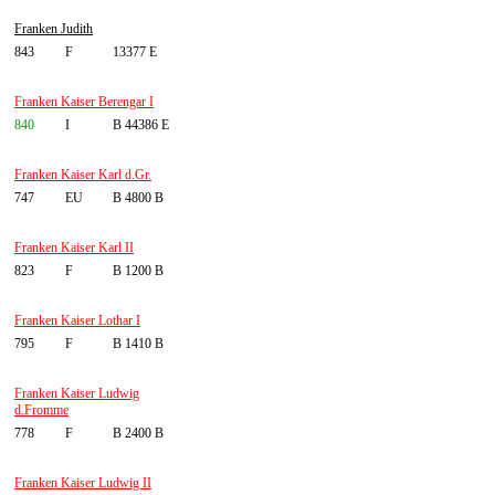
Franken Judith
843
F
13377 E
Franken Kaiser Berengar I
840
I
B 44386 E
Franken Kaiser Karl d.Gr.
747
EU
B 4800 B
Franken Kaiser Karl II
823
F
B 1200 B
Franken Kaiser Lothar I
795
F
B 1410 B
Franken Kaiser Ludwig
d.Fromme
778
F
B 2400 B
Franken Kaiser Ludwig II