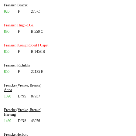
Franzien Beatrix
920
F
275 C
Franzien Hugo d.Gr.
895
F
B 550 C
Franzien König Robert I Capet
855
F
B 1458 B
Franzien Richildis
850
F
22185 E
Frencke (Vrenke, Brenke)
Anna
1390
D/NS
87937
Frencke (Vrenke, Brenke)
Hartung
1460
D/NS
43976
Frencke Herbort