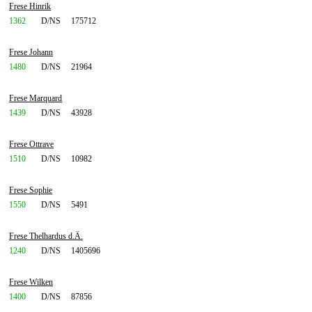
Frese Hinrik
1362
D/NS
175712
Frese Johann
1480
D/NS
21964
Frese Marquard
1439
D/NS
43928
Frese Ottrave
1510
D/NS
10982
Frese Sophie
1550
D/NS
5491
Frese Thelhardus d.Ä.
1240
D/NS
1405696
Frese Wilken
1400
D/NS
87856