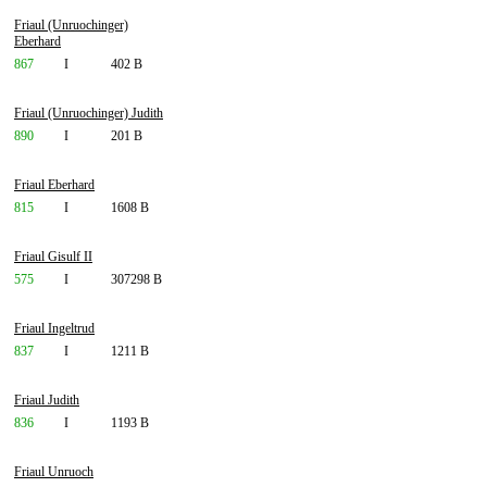
Friaul (Unruochinger)
Eberhard
867
I
402 B
Friaul (Unruochinger) Judith
890
I
201 B
Friaul Eberhard
815
I
1608 B
Friaul Gisulf II
575
I
307298 B
Friaul Ingeltrud
837
I
1211 B
Friaul Judith
836
I
1193 B
Friaul Unruoch