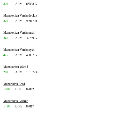
320
ARM
65538 G
Mamikonian Vardandoukht
370
ARM
98917 H
Mamikonian Vardanoush
345
ARM
32769 G
Mamikonian Vardanoysh
425
ARM
45057 G
Mamikonian Wace I
280
ARM
131072 G
Mandelsloh Cord
1400
D/NS
87842
Mandelsloh Gertrud
1410
D/NS
87817