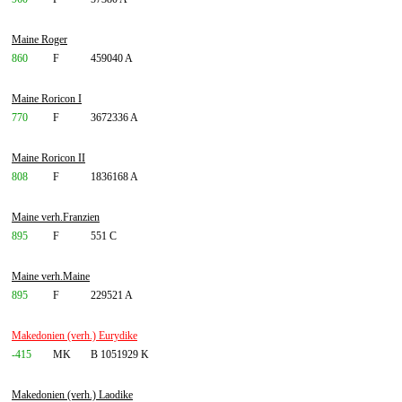
Maine Roger
860
F
459040 A
Maine Roricon I
770
F
3672336 A
Maine Roricon II
808
F
1836168 A
Maine verh.Franzien
895
F
551 C
Maine verh.Maine
895
F
229521 A
Makedonien (verh.) Eurydike
-415
MK
B 1051929 K
Makedonien (verh.) Laodike