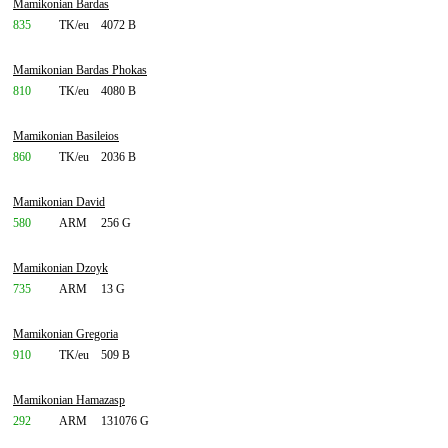
Mamikonian Bardas
835
TK/eu
4072 B
Mamikonian Bardas Phokas
810
TK/eu
4080 B
Mamikonian Basileios
860
TK/eu
2036 B
Mamikonian David
580
ARM
256 G
Mamikonian Dzoyk
735
ARM
13 G
Mamikonian Gregoria
910
TK/eu
509 B
Mamikonian Hamazasp
292
ARM
131076 G