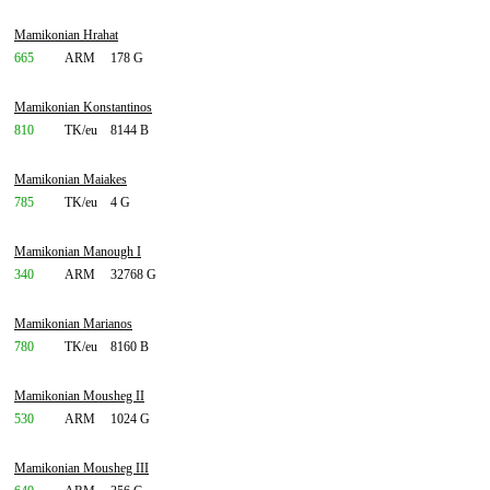
Mamikonian Hrahat
665
ARM
178 G
Mamikonian Konstantinos
810
TK/eu
8144 B
Mamikonian Maiakes
785
TK/eu
4 G
Mamikonian Manough I
340
ARM
32768 G
Mamikonian Marianos
780
TK/eu
8160 B
Mamikonian Mousheg II
530
ARM
1024 G
Mamikonian Mousheg III