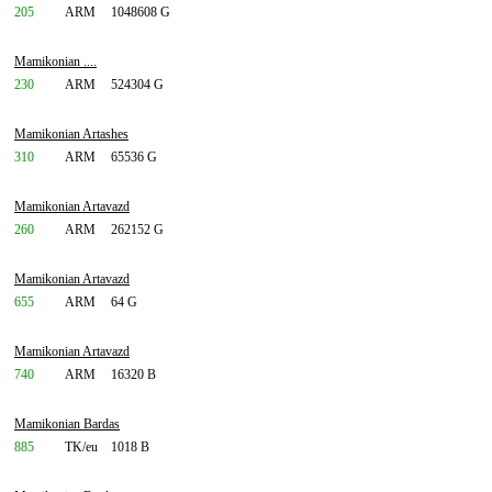
205
ARM
1048608 G
Mamikonian ....
230
ARM
524304 G
Mamikonian Artashes
310
ARM
65536 G
Mamikonian Artavazd
260
ARM
262152 G
Mamikonian Artavazd
655
ARM
64 G
Mamikonian Artavazd
740
ARM
16320 B
Mamikonian Bardas
885
TK/eu
1018 B