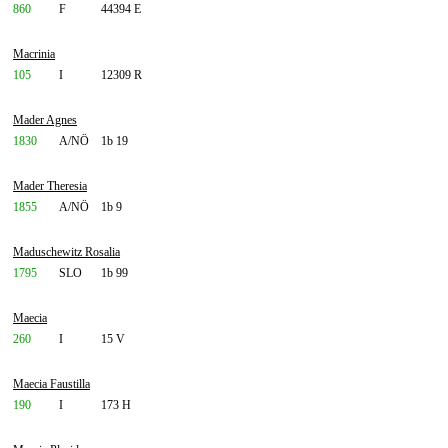
860
F
44394 E
Macrinia
105
I
12309 R
Mader Agnes
1830
A/NÖ
1b 19
Mader Theresia
1855
A/NÖ
1b 9
Maduschewitz Rosalia
1795
SLO
1b 99
Maecia
260
I
15 V
Maecia Faustilla
190
I
173 H