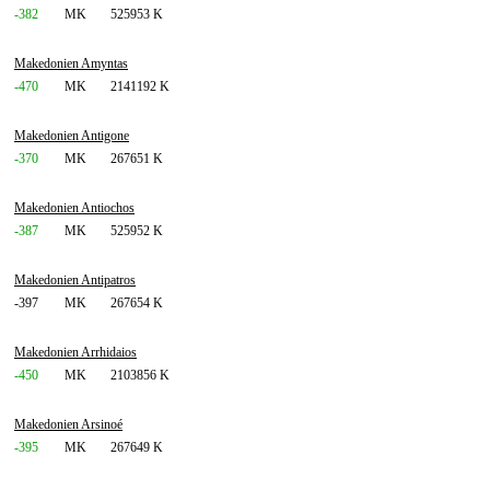
-382
MK
525953 K
Makedonien Amyntas
-470
MK
2141192 K
Makedonien Antigone
-370
MK
267651 K
Makedonien Antiochos
-387
MK
525952 K
Makedonien Antipatros
-397
MK
267654 K
Makedonien Arrhidaios
-450
MK
2103856 K
Makedonien Arsinoé
-395
MK
267649 K