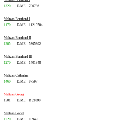
Maltzan Bernhard I
1320
D/ME
700736
Maltzan Bernhard I
1170
D/ME
11210784
Maltzan Bernhard II
1205
D/ME
5305392
Maltzan Bernhard III
1270
D/ME
1401348
Maltzan Catharina
1460
D/ME
87597
Maltzan Georg
1501
D/ME
B 21898
Maltzan Gödel
1520
D/ME
10949