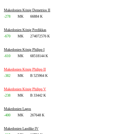
Makedonien König Demetrios II
-278
MK
66884 K
Makedonien König Perdikkas
-670
MK
274072576 K
Makedonien König Philipp I
-610
MK
68518144 K
Makedonien König Philipp II
-382
MK
B 525964 K
Makedonien König Philipp V
-238
MK
B 33442 K
Makedonien Lagos
-400
MK
267648 K
Makedonien Laodike IV