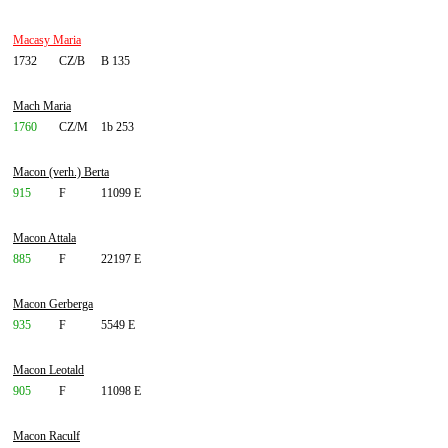
Macasy Maria
1732
CZ/B
B 135
Mach Maria
1760
CZ/M
1b 253
Macon (verh.) Berta
915
F
11099 E
Macon Attala
885
F
22197 E
Macon Gerberga
935
F
5549 E
Macon Leotald
905
F
11098 E
Macon Raculf