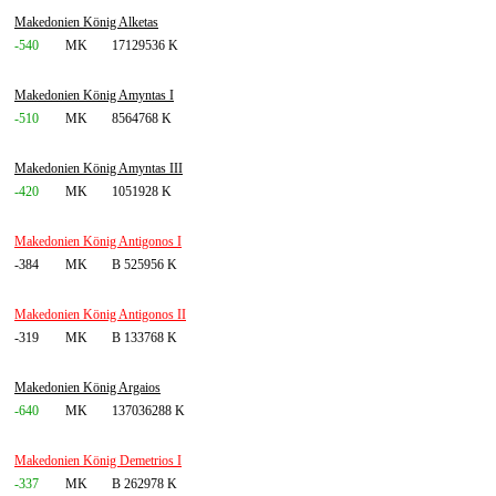
Makedonien König Alketas
-540
MK
17129536 K
Makedonien König Amyntas I
-510
MK
8564768 K
Makedonien König Amyntas III
-420
MK
1051928 K
Makedonien König Antigonos I
-384
MK
B 525956 K
Makedonien König Antigonos II
-319
MK
B 133768 K
Makedonien König Argaios
-640
MK
137036288 K
Makedonien König Demetrios I
-337
MK
B 262978 K