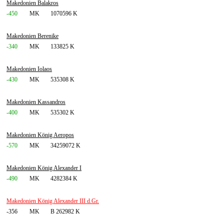
Makedonien Balakros
-450
MK
1070596 K
Makedonien Berenike
-340
MK
133825 K
Makedonien Iolaos
-430
MK
535308 K
Makedonien Kassandros
-400
MK
535302 K
Makedonien König Aeropos
-570
MK
34259072 K
Makedonien König Alexander I
-490
MK
4282384 K
Makedonien König Alexander III d.Gr.
-356
MK
B 262982 K