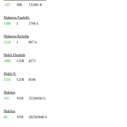
-325
MK
131491 K
Malatesta Pandolfo
1180
I
1794 A
Malatesta Richelda
1210
I
897 A
Malch Elisabeth
1600
CZ/B
4273
Malch N.
1555
CZ/B
8546
Malchus
145
SYR
25320456 G
Malchus
60
SYR
202563648 G