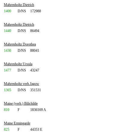
Mahrenholtz Dietrich
1400
D/NS
172988
Mahrenholtz Dietrich
1440
D/NS
86494
Mahrenholtz Dorothea
1430
D/NS
88041
Mahrenholtz Ursula
1477
D/NS
43247
Mahrenholtz verh.Jagow
1365
D/NS
351531
Maine (verh.) Bilichilde
810
F
1836169 A
Maine Ermingarde
825
F
44353 E