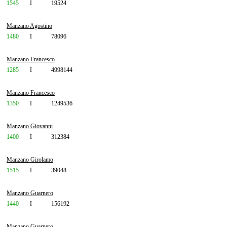
1545
I
19524
Manzano Agostino
1480
I
78096
Manzano Francesco
1285
I
4998144
Manzano Francesco
1350
I
1249536
Manzano Giovanni
1400
I
312384
Manzano Girolamo
1515
I
39048
Manzano Guarnero
1440
I
156192
Manzano Guarnero