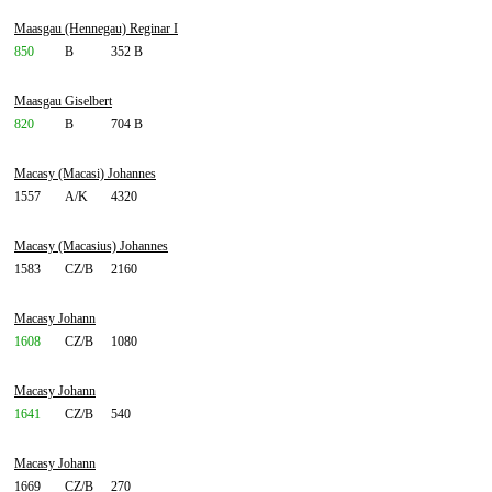
Maasgau (Hennegau) Reginar I
850
B
352 B
Maasgau Giselbert
820
B
704 B
Macasy (Macasi) Johannes
1557
A/K
4320
Macasy (Macasius) Johannes
1583
CZ/B
2160
Macasy Johann
1608
CZ/B
1080
Macasy Johann
1641
CZ/B
540
Macasy Johann
1669
CZ/B
270