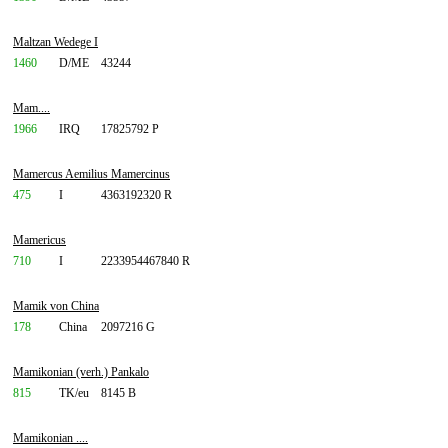
Maltzan Wedege I
1460
D/ME
43244
Mam....
1966
IRQ
17825792 P
Mamercus Aemilius Mamercinus
475
I
4363192320 R
Mamericus
710
I
2233954467840 R
Mamik von China
178
China
2097216 G
Mamikonian (verh.) Pankalo
815
TK/eu
8145 B
Mamikonian ....