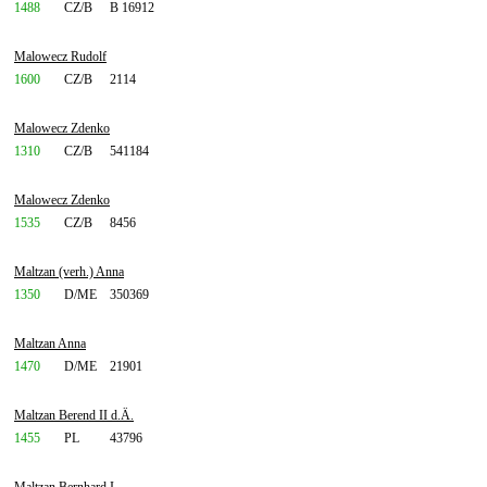
1488
CZ/B
B 16912
Malowecz Rudolf
1600
CZ/B
2114
Malowecz Zdenko
1310
CZ/B
541184
Malowecz Zdenko
1535
CZ/B
8456
Maltzan (verh.) Anna
1350
D/ME
350369
Maltzan Anna
1470
D/ME
21901
Maltzan Berend II d.Ä.
1455
PL
43796