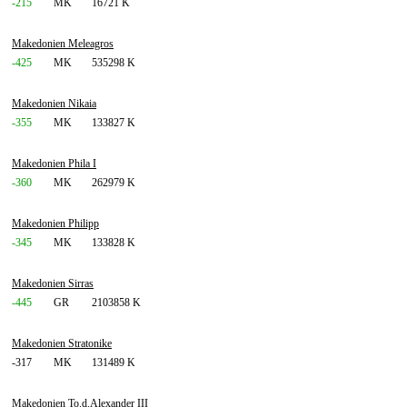
-215
MK
16721 K
Makedonien Meleagros
-425
MK
535298 K
Makedonien Nikaia
-355
MK
133827 K
Makedonien Phila I
-360
MK
262979 K
Makedonien Philipp
-345
MK
133828 K
Makedonien Sirras
-445
GR
2103858 K
Makedonien Stratonike
-317
MK
131489 K
Makedonien To.d.Alexander III