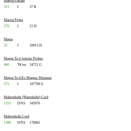
Maecia Placida
315
I
37 R
Maecia Proba
270
I
21 H
Magia
35
I
10913 H
Magna To.d.Anicius Probus
460
TK/eu
24721 G
Magna To.d.Ks.Magnus Maximus
375
I
197769 G
Mahrenholtz (Marenholtz) Cord
1353
D/NS
345976
Mahrenholtz Cord
1380
D/NS
176082