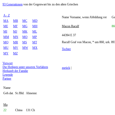
93 Generationen
von der Gegenwart bis zu den alten Griechen
A - Z
Name Vorname, wenn Abbildung rot
Ge
MA
MB
MC
MD
ME
MF
MG
MH
Macon Raculf
86
MI
MJ
MK
ML
44394 E 37
MM
MN
MO
MP
Raculf Graf von Macon, * um 860, urk. 89
MQ
MR
MS
MT
MU
MV
MW
MX
Tochter
MY
MZ
Vorwort
Die Heiligen unter unseren Vorfahren
zurück
|
Herkunft der Familie
Legende
Partner
Name
Geb.dat.
St./Bld.
Ahnennr.
Ma
22
China
131 Ch