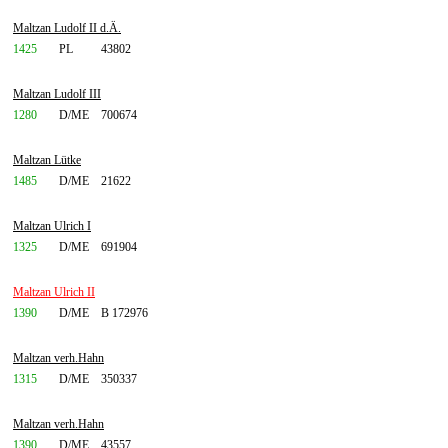
Maltzan Ludolf II d.Ä.
1425
PL
43802
Maltzan Ludolf III
1280
D/ME
700674
Maltzan Lütke
1485
D/ME
21622
Maltzan Ulrich I
1325
D/ME
691904
Maltzan Ulrich II
1390
D/ME
B 172976
Maltzan verh.Hahn
1315
D/ME
350337
Maltzan verh.Hahn
1390
D/ME
43557