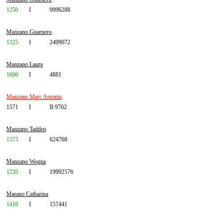
1250
I
9996288
Manzano Guarnero
1325
I
2499072
Manzano Laura
1600
I
4881
Manzano Marc Antonio
1571
I
B 9762
Manzano Taddeo
1375
I
624768
Manzano Wogna
1220
I
19992576
Marano Catharina
1410
I
157441