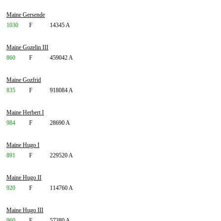
Maine Gersende
1030
F
14345 A
Maine Gozelin III
860
F
459042 A
Maine Gozfrid
835
F
918084 A
Maine Herbert I
984
F
28690 A
Maine Hugo I
891
F
229520 A
Maine Hugo II
920
F
114760 A
Maine Hugo III
960
F
57380 A