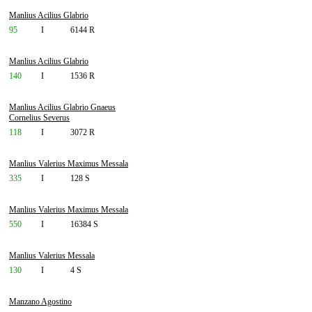
Manlius Acilius Glabrio
95
I
6144 R
Manlius Acilius Glabrio
140
I
1536 R
Manlius Acilius Glabrio Gnaeus
Cornelius Severus
118
I
3072 R
Manlius Valerius Maximus Messala
335
I
128 S
Manlius Valerius Maximus Messala
550
I
16384 S
Manlius Valerius Messala
130
I
4 S
Manzano Agostino