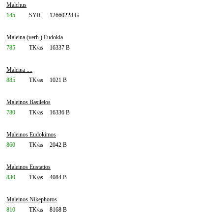
Malchus
145
SYR
12660228 G
Maleina (verh.) Eudokia
785
TK/as
16337 B
Maleina ....
885
TK/as
1021 B
Maleinos Basileios
780
TK/as
16336 B
Maleinos Eudokimos
860
TK/as
2042 B
Maleinos Eustatios
830
TK/as
4084 B
Maleinos Nikephoros
810
TK/as
8168 B