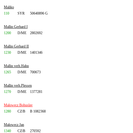
Maliko
110
SYR
50640896 G
Mallin Gerhard I
1200
D/ME
2802692
Mallin Gerhard II
1230
D/ME
1401346
Mallin verh.Hahn
1265
D/ME
700673
Mallin verh.Plessen
1270
D/ME
1377281
Malowecz Bohuslav
1280
CZ/B
B 1082368
Malowecz Jan
1340
CZ/B
270592