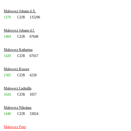
Malowecz Johann d.Ä.
1370
CZ/B
135296
Malowecz Johann d.J.
1404
CZ/B
67648
Malowecz Katharina
1420
CZ/B
67657
Malowecz Kosorz
1565
CZ/B
4228
Malowecz Ludmilla
1626
CZ/B
1057
Malowecz Nikolaus
1448
CZ/B
33824
Malowecz Peter