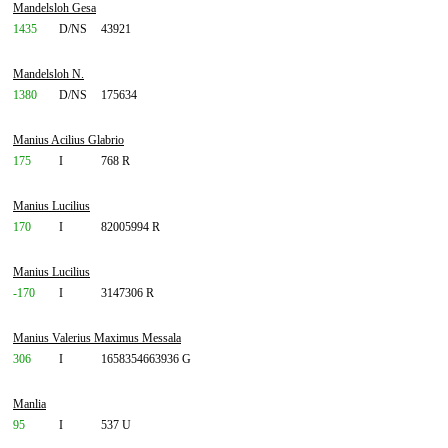
Mandelsloh Gesa
1435
D/NS
43921
Mandelsloh N.
1380
D/NS
175634
Manius Acilius Glabrio
175
I
768 R
Manius Lucilius
170
I
82005994 R
Manius Lucilius
-170
I
3147306 R
Manius Valerius Maximus Messala
306
I
1658354663936 G
Manlia
95
I
537 U