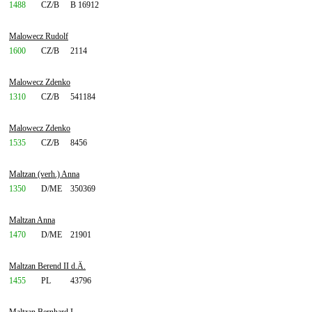
1488
CZ/B
B 16912
Malowecz Rudolf
1600
CZ/B
2114
Malowecz Zdenko
1310
CZ/B
541184
Malowecz Zdenko
1535
CZ/B
8456
Maltzan (verh.) Anna
1350
D/ME
350369
Maltzan Anna
1470
D/ME
21901
Maltzan Berend II d.Ä.
1455
PL
43796