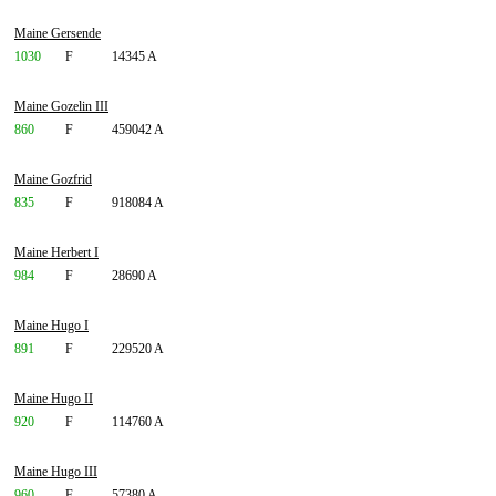
Maine Gersende
1030
F
14345 A
Maine Gozelin III
860
F
459042 A
Maine Gozfrid
835
F
918084 A
Maine Herbert I
984
F
28690 A
Maine Hugo I
891
F
229520 A
Maine Hugo II
920
F
114760 A
Maine Hugo III
960
F
57380 A