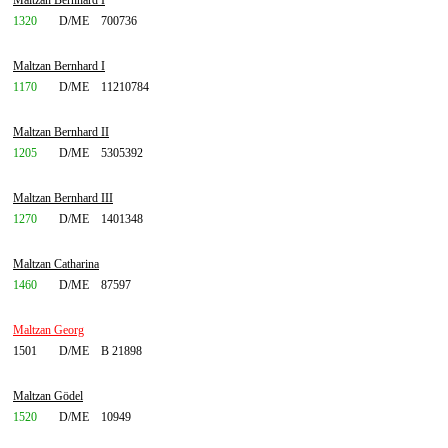
Maltzan Bernhard I
1320
D/ME
700736
Maltzan Bernhard I
1170
D/ME
11210784
Maltzan Bernhard II
1205
D/ME
5305392
Maltzan Bernhard III
1270
D/ME
1401348
Maltzan Catharina
1460
D/ME
87597
Maltzan Georg
1501
D/ME
B 21898
Maltzan Gödel
1520
D/ME
10949