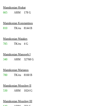
Mamikonian Hrahat
665
ARM
178 G
Mamikonian Konstantinos
810
TK/eu
8144 B
Mamikonian Maiakes
785
TK/eu
4 G
Mamikonian Manough I
340
ARM
32768 G
Mamikonian Marianos
780
TK/eu
8160 B
Mamikonian Mousheg II
530
ARM
1024 G
Mamikonian Mousheg III