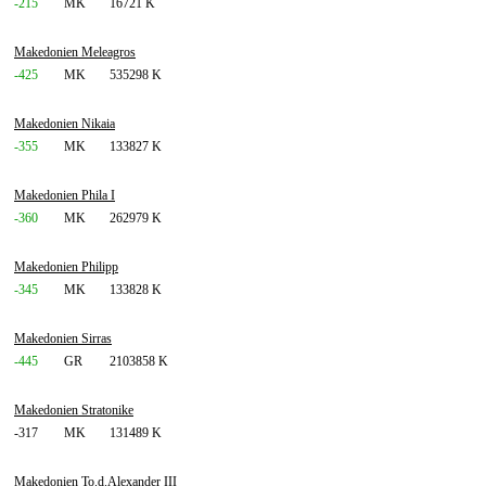
-215
MK
16721 K
Makedonien Meleagros
-425
MK
535298 K
Makedonien Nikaia
-355
MK
133827 K
Makedonien Phila I
-360
MK
262979 K
Makedonien Philipp
-345
MK
133828 K
Makedonien Sirras
-445
GR
2103858 K
Makedonien Stratonike
-317
MK
131489 K
Makedonien To.d.Alexander III