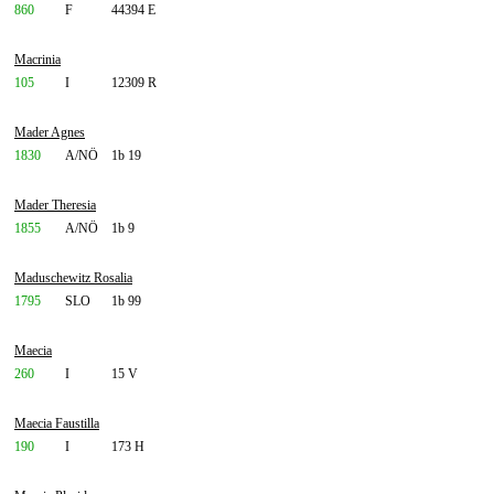
860
F
44394 E
Macrinia
105
I
12309 R
Mader Agnes
1830
A/NÖ
1b 19
Mader Theresia
1855
A/NÖ
1b 9
Maduschewitz Rosalia
1795
SLO
1b 99
Maecia
260
I
15 V
Maecia Faustilla
190
I
173 H