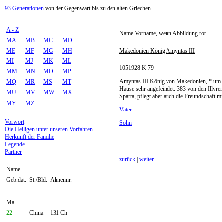
93 Generationen
von der Gegenwart bis zu den alten Griechen
A - Z
Name Vorname, wenn Abbildung rot
MA
MB
MC
MD
ME
MF
MG
MH
Makedonien König Amyntas III
MI
MJ
MK
ML
1051928 K 79
MM
MN
MO
MP
Amyntas III König von Makedonien, * um 4
MQ
MR
MS
MT
Hause sehr angefeindet. 383 von den Illyrer
MU
MV
MW
MX
Sparta, pflegt aber auch die Freundschaft m
MY
MZ
Vater
Vorwort
Sohn
Die Heiligen unter unseren Vorfahren
Herkunft der Familie
Legende
Partner
zurück
|
weiter
Name
Geb.dat.
St./Bld.
Ahnennr.
Ma
22
China
131 Ch