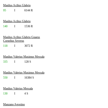
Manlius Acilius Glabrio
95
I
6144 R
Manlius Acilius Glabrio
140
I
1536 R
Manlius Acilius Glabrio Gnaeus
Cornelius Severus
118
I
3072 R
Manlius Valerius Maximus Messala
335
I
128 S
Manlius Valerius Maximus Messala
550
I
16384 S
Manlius Valerius Messala
130
I
4 S
Manzano Agostino