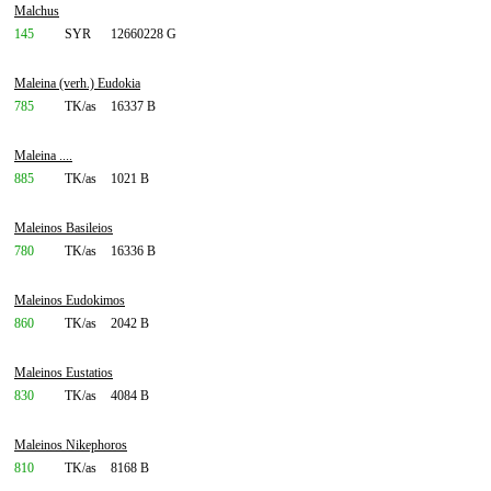
Malchus
145
SYR
12660228 G
Maleina (verh.) Eudokia
785
TK/as
16337 B
Maleina ....
885
TK/as
1021 B
Maleinos Basileios
780
TK/as
16336 B
Maleinos Eudokimos
860
TK/as
2042 B
Maleinos Eustatios
830
TK/as
4084 B
Maleinos Nikephoros
810
TK/as
8168 B