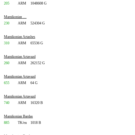
205
ARM
1048608 G
Mamikonian ....
230
ARM
524304 G
Mamikonian Artashes
310
ARM
65536 G
Mamikonian Artavazd
260
ARM
262152 G
Mamikonian Artavazd
655
ARM
64 G
Mamikonian Artavazd
740
ARM
16320 B
Mamikonian Bardas
885
TK/eu
1018 B