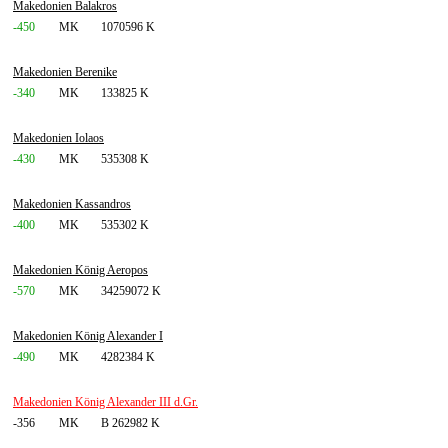
Makedonien Balakros
-450
MK
1070596 K
Makedonien Berenike
-340
MK
133825 K
Makedonien Iolaos
-430
MK
535308 K
Makedonien Kassandros
-400
MK
535302 K
Makedonien König Aeropos
-570
MK
34259072 K
Makedonien König Alexander I
-490
MK
4282384 K
Makedonien König Alexander III d.Gr.
-356
MK
B 262982 K