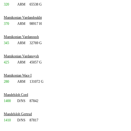
320
ARM
65538 G
Mamikonian Vardandoukht
370
ARM
98917 H
Mamikonian Vardanoush
345
ARM
32769 G
Mamikonian Vardanoysh
425
ARM
45057 G
Mamikonian Wace I
280
ARM
131072 G
Mandelsloh Cord
1400
D/NS
87842
Mandelsloh Gertrud
1410
D/NS
87817