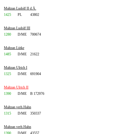
Maltzan Ludolf II d.Ä.
1425
PL
43802
Maltzan Ludolf III
1280
D/ME
700674
Maltzan Lütke
1485
D/ME
21622
Maltzan Ulrich I
1325
D/ME
691904
Maltzan Ulrich II
1390
D/ME
B 172976
Maltzan verh.Hahn
1315
D/ME
350337
Maltzan verh.Hahn
1390
D/ME
43557