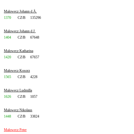
Malowecz Johann d.Ä.
1370
CZ/B
135296
Malowecz Johann d.J.
1404
CZ/B
67648
Malowecz Katharina
1420
CZ/B
67657
Malowecz Kosorz
1565
CZ/B
4228
Malowecz Ludmilla
1626
CZ/B
1057
Malowecz Nikolaus
1448
CZ/B
33824
Malowecz Peter