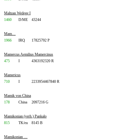
Maltzan Wedege I
1460
D/ME
43244
Mam....
1966
IRQ
17825792 P
Mamercus Aemilius Mamercinus
475
I
4363192320 R
Mamericus
710
I
2233954467840 R
Mamik von China
178
China
2097216 G
Mamikonian (verh.) Pankalo
815
TK/eu
8145 B
Mamikonian ....