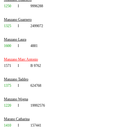
1250
I
9996288
Manzano Guarnero
1325
I
2499072
Manzano Laura
1600
I
4881
Manzano Marc Antonio
1571
I
B 9762
Manzano Taddeo
1375
I
624768
Manzano Wogna
1220
I
19992576
Marano Catharina
1410
I
157441