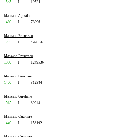
1545
I
19524
Manzano Agostino
1480
I
78096
Manzano Francesco
1285
I
4998144
Manzano Francesco
1350
I
1249536
Manzano Giovanni
1400
I
312384
Manzano Girolamo
1515
I
39048
Manzano Guarnero
1440
I
156192
Manzano Guarnero