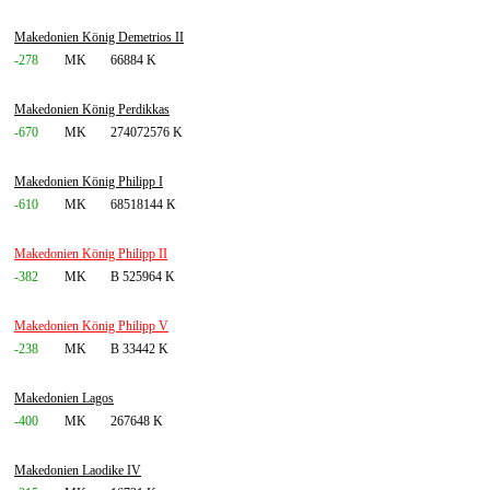
Makedonien König Demetrios II
-278
MK
66884 K
Makedonien König Perdikkas
-670
MK
274072576 K
Makedonien König Philipp I
-610
MK
68518144 K
Makedonien König Philipp II
-382
MK
B 525964 K
Makedonien König Philipp V
-238
MK
B 33442 K
Makedonien Lagos
-400
MK
267648 K
Makedonien Laodike IV