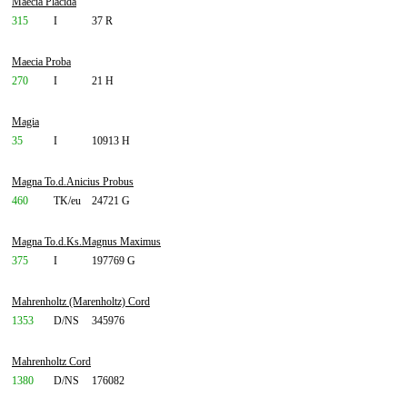
Maecia Placida
315
I
37 R
Maecia Proba
270
I
21 H
Magia
35
I
10913 H
Magna To.d.Anicius Probus
460
TK/eu
24721 G
Magna To.d.Ks.Magnus Maximus
375
I
197769 G
Mahrenholtz (Marenholtz) Cord
1353
D/NS
345976
Mahrenholtz Cord
1380
D/NS
176082