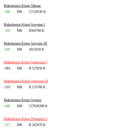
Makedonien König Alketas
-540
MK
17129536 K
Makedonien König Amyntas I
-510
MK
8564768 K
Makedonien König Amyntas III
-420
MK
1051928 K
Makedonien König Antigonos I
-384
MK
B 525956 K
Makedonien König Antigonos II
-319
MK
B 133768 K
Makedonien König Argaios
-640
MK
137036288 K
Makedonien König Demetrios I
-337
MK
B 262978 K