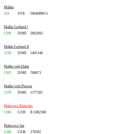
Maliko
110
SYR
50640896 G
Mallin Gerhard I
1200
D/ME
2802692
Mallin Gerhard II
1230
D/ME
1401346
Mallin verh.Hahn
1265
D/ME
700673
Mallin verh.Plessen
1270
D/ME
1377281
Malowecz Bohuslav
1280
CZ/B
B 1082368
Malowecz Jan
1340
CZ/B
270592