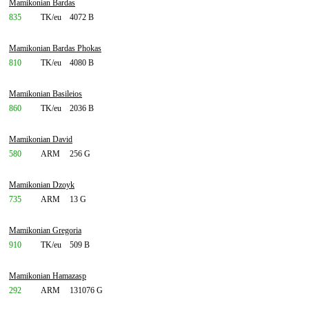
Mamikonian Bardas
835
TK/eu
4072 B
Mamikonian Bardas Phokas
810
TK/eu
4080 B
Mamikonian Basileios
860
TK/eu
2036 B
Mamikonian David
580
ARM
256 G
Mamikonian Dzoyk
735
ARM
13 G
Mamikonian Gregoria
910
TK/eu
509 B
Mamikonian Hamazasp
292
ARM
131076 G