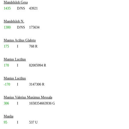
Mandelsloh Gesa
1435
D/NS
43921
Mandelsloh N.
1380
D/NS
175634
Manius Acilius Glabrio
175
I
768 R
Manius Lucilius
170
I
82005994 R
Manius Lucilius
-170
I
3147306 R
Manius Valerius Maximus Messala
306
I
1658354663936 G
Manlia
95
I
537 U