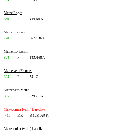
Maine Roger
860
F
459040 A
Maine Roricon I
770
F
3672336 A
Maine Roricon II
808
F
1836168 A
Maine verh.Franzien
895
F
551 C
Maine verh.Maine
895
F
229521 A
Makedonien (verh.) Eurydike
-415
MK
B 1051929 K
Makedonien (verh.) Laodike