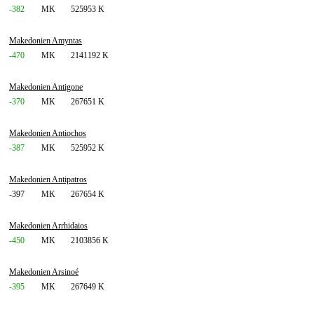
-382
MK
525953 K
Makedonien Amyntas
-470
MK
2141192 K
Makedonien Antigone
-370
MK
267651 K
Makedonien Antiochos
-387
MK
525952 K
Makedonien Antipatros
-397
MK
267654 K
Makedonien Arrhidaios
-450
MK
2103856 K
Makedonien Arsinoé
-395
MK
267649 K