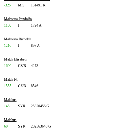
-325
MK
131491 K
Malatesta Pandolfo
1180
I
1794 A
Malatesta Richelda
1210
I
897 A
Malch Elisabeth
1600
CZ/B
4273
Malch N.
1555
CZ/B
8546
Malchus
145
SYR
25320456 G
Malchus
60
SYR
202563648 G