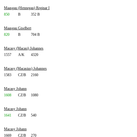
Maasgau (Hennegau) Reginar I
850
B
352 B
Maasgau Giselbert
820
B
704 B
Macasy (Macasi) Johannes
1557
A/K
4320
Macasy (Macasius) Johannes
1583
CZ/B
2160
Macasy Johann
1608
CZ/B
1080
Macasy Johann
1641
CZ/B
540
Macasy Johann
1669
CZ/B
270