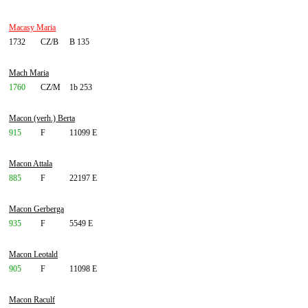
Macasy Maria
1732
CZ/B
B 135
Mach Maria
1760
CZ/M
1b 253
Macon (verh.) Berta
915
F
11099 E
Macon Attala
885
F
22197 E
Macon Gerberga
935
F
5549 E
Macon Leotald
905
F
11098 E
Macon Raculf