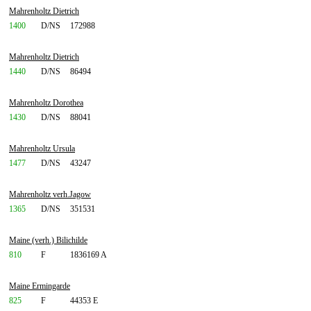
Mahrenholtz Dietrich
1400
D/NS
172988
Mahrenholtz Dietrich
1440
D/NS
86494
Mahrenholtz Dorothea
1430
D/NS
88041
Mahrenholtz Ursula
1477
D/NS
43247
Mahrenholtz verh.Jagow
1365
D/NS
351531
Maine (verh.) Bilichilde
810
F
1836169 A
Maine Ermingarde
825
F
44353 E