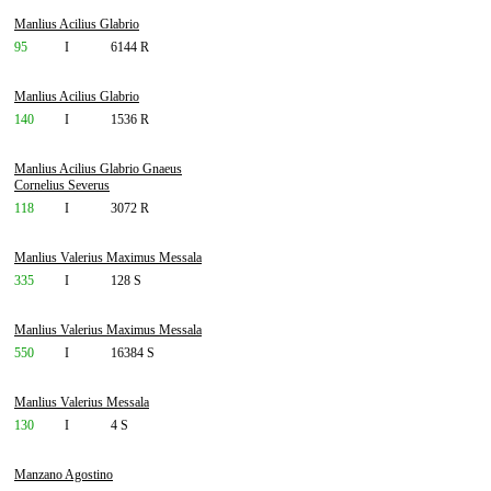
Manlius Acilius Glabrio
95
I
6144 R
Manlius Acilius Glabrio
140
I
1536 R
Manlius Acilius Glabrio Gnaeus
Cornelius Severus
118
I
3072 R
Manlius Valerius Maximus Messala
335
I
128 S
Manlius Valerius Maximus Messala
550
I
16384 S
Manlius Valerius Messala
130
I
4 S
Manzano Agostino