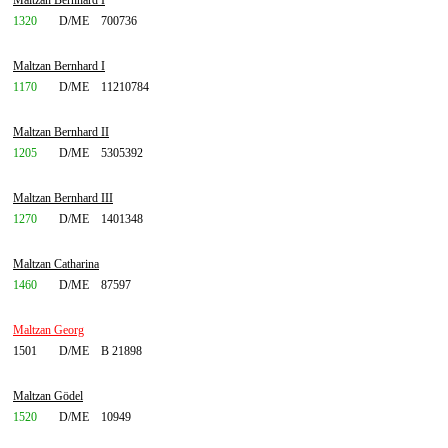
Maltzan Bernhard I
1320
D/ME
700736
Maltzan Bernhard I
1170
D/ME
11210784
Maltzan Bernhard II
1205
D/ME
5305392
Maltzan Bernhard III
1270
D/ME
1401348
Maltzan Catharina
1460
D/ME
87597
Maltzan Georg
1501
D/ME
B 21898
Maltzan Gödel
1520
D/ME
10949