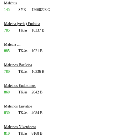
Malchus
145
SYR
12660228 G
Maleina (verh.) Eudokia
785
TK/as
16337 B
Maleina ....
885
TK/as
1021 B
Maleinos Basileios
780
TK/as
16336 B
Maleinos Eudokimos
860
TK/as
2042 B
Maleinos Eustatios
830
TK/as
4084 B
Maleinos Nikephoros
810
TK/as
8168 B