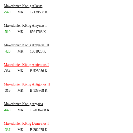
Makedonien König Alketas
-540
MK
17129536 K
Makedonien König Amyntas I
-510
MK
8564768 K
Makedonien König Amyntas III
-420
MK
1051928 K
Makedonien König Antigonos I
-384
MK
B 525956 K
Makedonien König Antigonos II
-319
MK
B 133768 K
Makedonien König Argaios
-640
MK
137036288 K
Makedonien König Demetrios I
-337
MK
B 262978 K