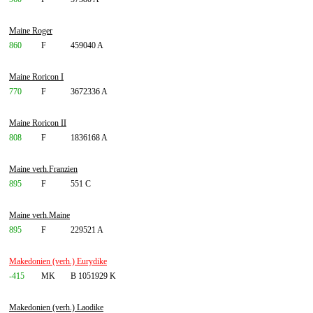
Maine Roger
860
F
459040 A
Maine Roricon I
770
F
3672336 A
Maine Roricon II
808
F
1836168 A
Maine verh.Franzien
895
F
551 C
Maine verh.Maine
895
F
229521 A
Makedonien (verh.) Eurydike
-415
MK
B 1051929 K
Makedonien (verh.) Laodike