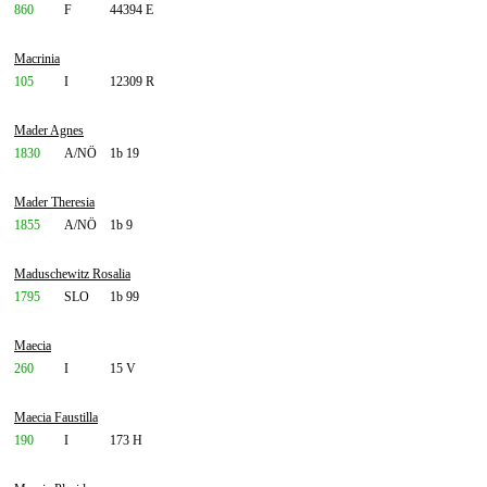
860
F
44394 E
Macrinia
105
I
12309 R
Mader Agnes
1830
A/NÖ
1b 19
Mader Theresia
1855
A/NÖ
1b 9
Maduschewitz Rosalia
1795
SLO
1b 99
Maecia
260
I
15 V
Maecia Faustilla
190
I
173 H