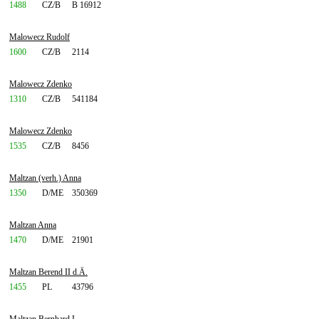
1488
CZ/B
B 16912
Malowecz Rudolf
1600
CZ/B
2114
Malowecz Zdenko
1310
CZ/B
541184
Malowecz Zdenko
1535
CZ/B
8456
Maltzan (verh.) Anna
1350
D/ME
350369
Maltzan Anna
1470
D/ME
21901
Maltzan Berend II d.Ä.
1455
PL
43796