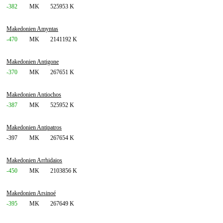
-382
MK
525953 K
Makedonien Amyntas
-470
MK
2141192 K
Makedonien Antigone
-370
MK
267651 K
Makedonien Antiochos
-387
MK
525952 K
Makedonien Antipatros
-397
MK
267654 K
Makedonien Arrhidaios
-450
MK
2103856 K
Makedonien Arsinoé
-395
MK
267649 K