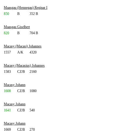
Maasgau (Hennegau) Reginar I
850
B
352 B
Maasgau Giselbert
820
B
704 B
Macasy (Macasi) Johannes
1557
A/K
4320
Macasy (Macasius) Johannes
1583
CZ/B
2160
Macasy Johann
1608
CZ/B
1080
Macasy Johann
1641
CZ/B
540
Macasy Johann
1669
CZ/B
270