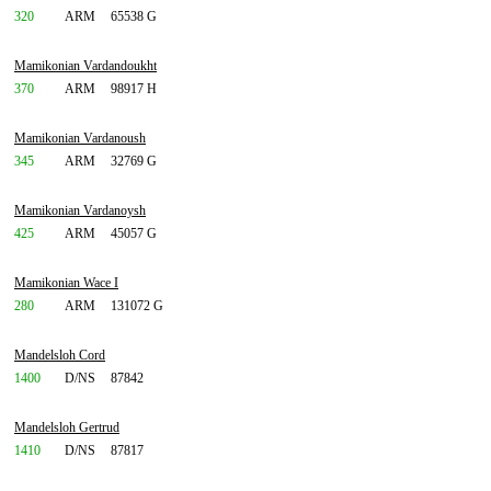
320
ARM
65538 G
Mamikonian Vardandoukht
370
ARM
98917 H
Mamikonian Vardanoush
345
ARM
32769 G
Mamikonian Vardanoysh
425
ARM
45057 G
Mamikonian Wace I
280
ARM
131072 G
Mandelsloh Cord
1400
D/NS
87842
Mandelsloh Gertrud
1410
D/NS
87817