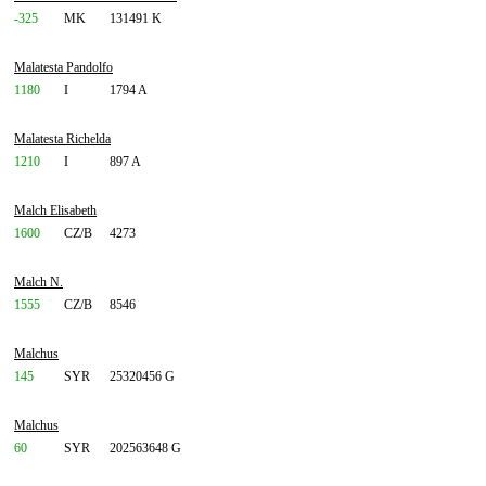
-325
MK
131491 K
Malatesta Pandolfo
1180
I
1794 A
Malatesta Richelda
1210
I
897 A
Malch Elisabeth
1600
CZ/B
4273
Malch N.
1555
CZ/B
8546
Malchus
145
SYR
25320456 G
Malchus
60
SYR
202563648 G