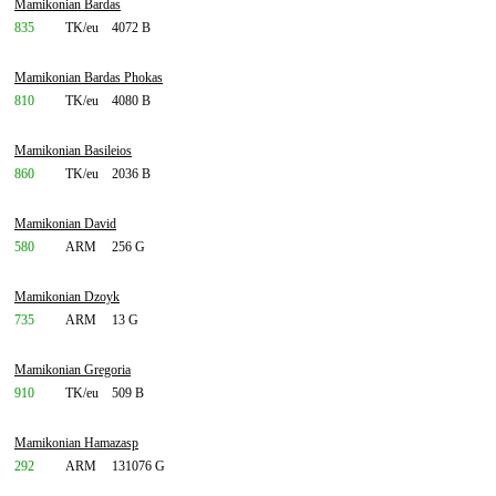
Mamikonian Bardas
835
TK/eu
4072 B
Mamikonian Bardas Phokas
810
TK/eu
4080 B
Mamikonian Basileios
860
TK/eu
2036 B
Mamikonian David
580
ARM
256 G
Mamikonian Dzoyk
735
ARM
13 G
Mamikonian Gregoria
910
TK/eu
509 B
Mamikonian Hamazasp
292
ARM
131076 G