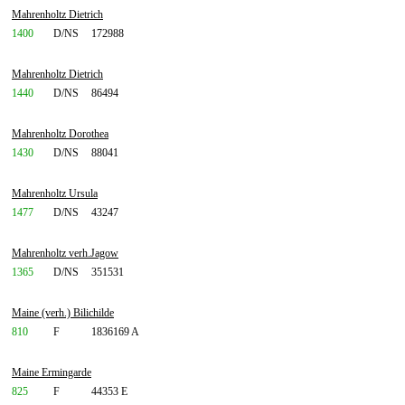
Mahrenholtz Dietrich
1400
D/NS
172988
Mahrenholtz Dietrich
1440
D/NS
86494
Mahrenholtz Dorothea
1430
D/NS
88041
Mahrenholtz Ursula
1477
D/NS
43247
Mahrenholtz verh.Jagow
1365
D/NS
351531
Maine (verh.) Bilichilde
810
F
1836169 A
Maine Ermingarde
825
F
44353 E