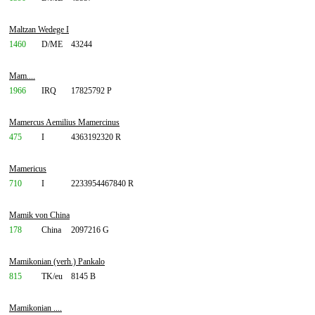
Maltzan Wedege I
1460
D/ME
43244
Mam....
1966
IRQ
17825792 P
Mamercus Aemilius Mamercinus
475
I
4363192320 R
Mamericus
710
I
2233954467840 R
Mamik von China
178
China
2097216 G
Mamikonian (verh.) Pankalo
815
TK/eu
8145 B
Mamikonian ....