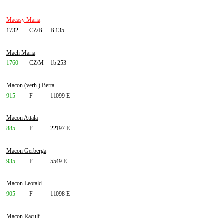
Macasy Maria
1732
CZ/B
B 135
Mach Maria
1760
CZ/M
1b 253
Macon (verh.) Berta
915
F
11099 E
Macon Attala
885
F
22197 E
Macon Gerberga
935
F
5549 E
Macon Leotald
905
F
11098 E
Macon Raculf