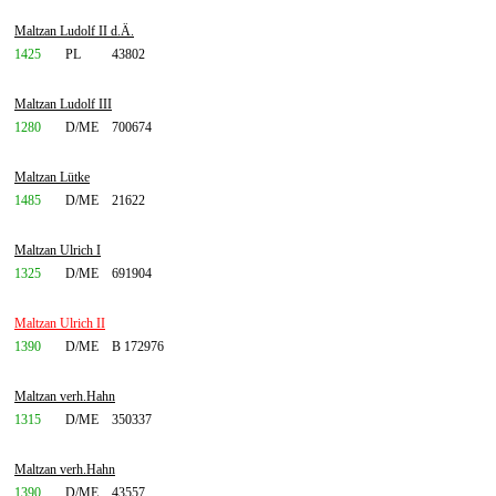
Maltzan Ludolf II d.Ä.
1425
PL
43802
Maltzan Ludolf III
1280
D/ME
700674
Maltzan Lütke
1485
D/ME
21622
Maltzan Ulrich I
1325
D/ME
691904
Maltzan Ulrich II
1390
D/ME
B 172976
Maltzan verh.Hahn
1315
D/ME
350337
Maltzan verh.Hahn
1390
D/ME
43557