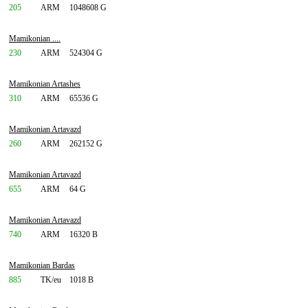
205
ARM
1048608 G
Mamikonian ....
230
ARM
524304 G
Mamikonian Artashes
310
ARM
65536 G
Mamikonian Artavazd
260
ARM
262152 G
Mamikonian Artavazd
655
ARM
64 G
Mamikonian Artavazd
740
ARM
16320 B
Mamikonian Bardas
885
TK/eu
1018 B