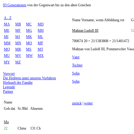
93 Generationen
von der Gegenwart bis zu den alten Griechen
A - Z
Name Vorname, wenn Abbildung rot
Ge
MA
MB
MC
MD
ME
MF
MG
MH
Maltzan Ludolf III
1
MI
MJ
MK
ML
700674 20 = 21/1383808 = 21/1401472
MM
MN
MO
MP
Maltzan von Ludolf III, Pommerscher Vasall
MQ
MR
MS
MT
MU
MV
MW
MX
Vater
MY
MZ
Tochter
Sohn
Vorwort
Die Heiligen unter unseren Vorfahren
Sohn
Herkunft der Familie
Legende
Partner
Name
zurück
|
weiter
Geb.dat.
St./Bld.
Ahnennr.
Ma
22
China
131 Ch