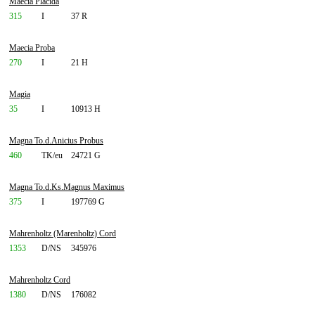
Maecia Placida
315
I
37 R
Maecia Proba
270
I
21 H
Magia
35
I
10913 H
Magna To.d.Anicius Probus
460
TK/eu
24721 G
Magna To.d.Ks.Magnus Maximus
375
I
197769 G
Mahrenholtz (Marenholtz) Cord
1353
D/NS
345976
Mahrenholtz Cord
1380
D/NS
176082