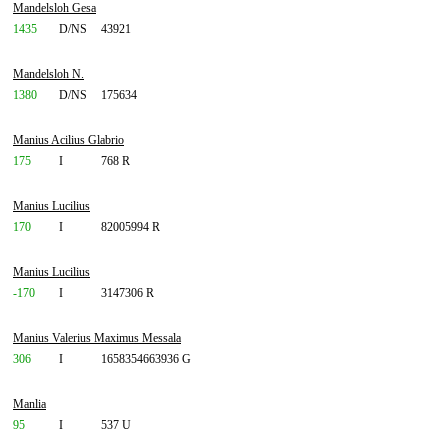
Mandelsloh Gesa
1435
D/NS
43921
Mandelsloh N.
1380
D/NS
175634
Manius Acilius Glabrio
175
I
768 R
Manius Lucilius
170
I
82005994 R
Manius Lucilius
-170
I
3147306 R
Manius Valerius Maximus Messala
306
I
1658354663936 G
Manlia
95
I
537 U