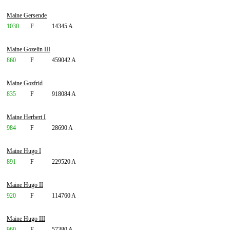
Maine Gersende
1030
F
14345 A
Maine Gozelin III
860
F
459042 A
Maine Gozfrid
835
F
918084 A
Maine Herbert I
984
F
28690 A
Maine Hugo I
891
F
229520 A
Maine Hugo II
920
F
114760 A
Maine Hugo III
960
F
57380 A