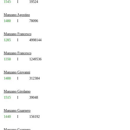
1545
I
19524
Manzano Agostino
1480
I
78096
Manzano Francesco
1285
I
4998144
Manzano Francesco
1350
I
1249536
Manzano Giovanni
1400
I
312384
Manzano Girolamo
1515
I
39048
Manzano Guarnero
1440
I
156192
Manzano Guarnero