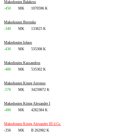
Makedonien Balakros
-450
MK
1070596 K
Makedonien Berenike
-340
MK
133825 K
Makedonien Iolaos
-430
MK
535308 K
Makedonien Kassandros
-400
MK
535302 K
Makedonien König Aeropos
-570
MK
34259072 K
Makedonien König Alexander I
-490
MK
4282384 K
Makedonien König Alexander III d.Gr.
-356
MK
B 262982 K