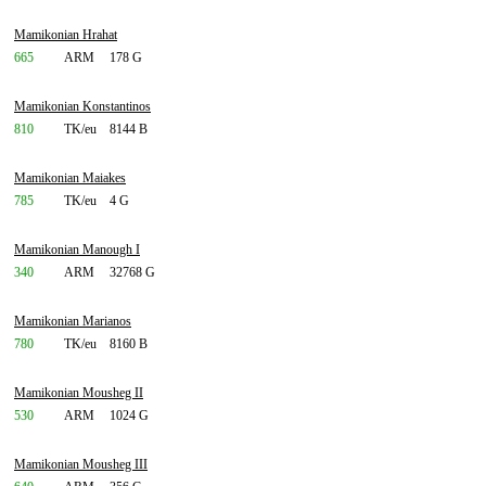
Mamikonian Hrahat
665
ARM
178 G
Mamikonian Konstantinos
810
TK/eu
8144 B
Mamikonian Maiakes
785
TK/eu
4 G
Mamikonian Manough I
340
ARM
32768 G
Mamikonian Marianos
780
TK/eu
8160 B
Mamikonian Mousheg II
530
ARM
1024 G
Mamikonian Mousheg III