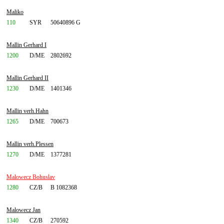
Maliko
110
SYR
50640896 G
Mallin Gerhard I
1200
D/ME
2802692
Mallin Gerhard II
1230
D/ME
1401346
Mallin verh.Hahn
1265
D/ME
700673
Mallin verh.Plessen
1270
D/ME
1377281
Malowecz Bohuslav
1280
CZ/B
B 1082368
Malowecz Jan
1340
CZ/B
270592