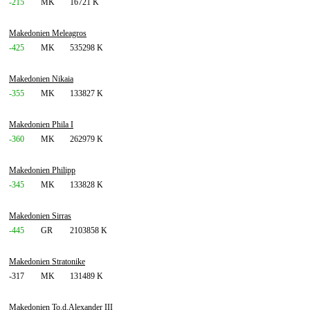
-215
MK
16721 K
Makedonien Meleagros
-425
MK
535298 K
Makedonien Nikaia
-355
MK
133827 K
Makedonien Phila I
-360
MK
262979 K
Makedonien Philipp
-345
MK
133828 K
Makedonien Sirras
-445
GR
2103858 K
Makedonien Stratonike
-317
MK
131489 K
Makedonien To.d.Alexander III