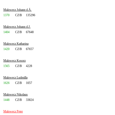
Malowecz Johann d.Ä.
1370
CZ/B
135296
Malowecz Johann d.J.
1404
CZ/B
67648
Malowecz Katharina
1420
CZ/B
67657
Malowecz Kosorz
1565
CZ/B
4228
Malowecz Ludmilla
1626
CZ/B
1057
Malowecz Nikolaus
1448
CZ/B
33824
Malowecz Peter