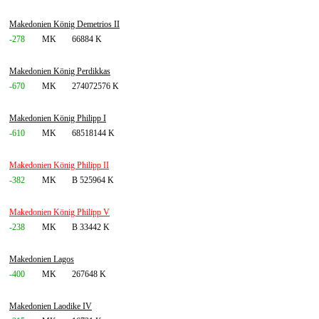
Makedonien König Demetrios II
-278
MK
66884 K
Makedonien König Perdikkas
-670
MK
274072576 K
Makedonien König Philipp I
-610
MK
68518144 K
Makedonien König Philipp II
-382
MK
B 525964 K
Makedonien König Philipp V
-238
MK
B 33442 K
Makedonien Lagos
-400
MK
267648 K
Makedonien Laodike IV