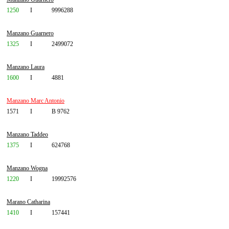
1250
I
9996288
Manzano Guarnero
1325
I
2499072
Manzano Laura
1600
I
4881
Manzano Marc Antonio
1571
I
B 9762
Manzano Taddeo
1375
I
624768
Manzano Wogna
1220
I
19992576
Marano Catharina
1410
I
157441