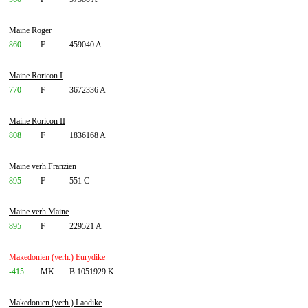
Maine Roger
860
F
459040 A
Maine Roricon I
770
F
3672336 A
Maine Roricon II
808
F
1836168 A
Maine verh.Franzien
895
F
551 C
Maine verh.Maine
895
F
229521 A
Makedonien (verh.) Eurydike
-415
MK
B 1051929 K
Makedonien (verh.) Laodike