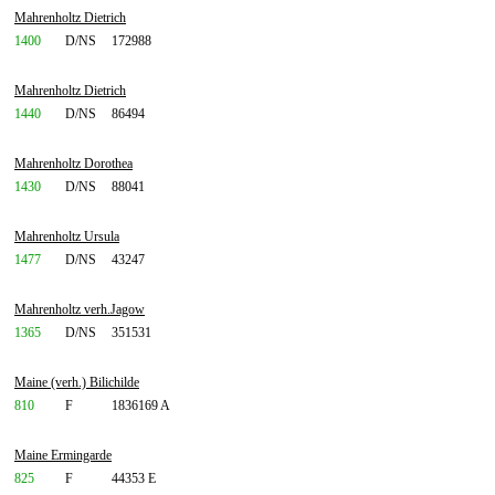
Mahrenholtz Dietrich
1400
D/NS
172988
Mahrenholtz Dietrich
1440
D/NS
86494
Mahrenholtz Dorothea
1430
D/NS
88041
Mahrenholtz Ursula
1477
D/NS
43247
Mahrenholtz verh.Jagow
1365
D/NS
351531
Maine (verh.) Bilichilde
810
F
1836169 A
Maine Ermingarde
825
F
44353 E