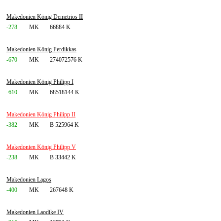
Makedonien König Demetrios II
-278
MK
66884 K
Makedonien König Perdikkas
-670
MK
274072576 K
Makedonien König Philipp I
-610
MK
68518144 K
Makedonien König Philipp II
-382
MK
B 525964 K
Makedonien König Philipp V
-238
MK
B 33442 K
Makedonien Lagos
-400
MK
267648 K
Makedonien Laodike IV