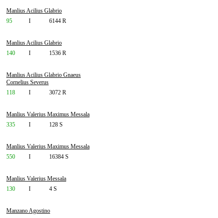
Manlius Acilius Glabrio
95
I
6144 R
Manlius Acilius Glabrio
140
I
1536 R
Manlius Acilius Glabrio Gnaeus
Cornelius Severus
118
I
3072 R
Manlius Valerius Maximus Messala
335
I
128 S
Manlius Valerius Maximus Messala
550
I
16384 S
Manlius Valerius Messala
130
I
4 S
Manzano Agostino