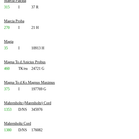
Maecia Placida
315
I
37 R
Maecia Proba
270
I
21 H
Magia
35
I
10913 H
Magna To.d.Anicius Probus
460
TK/eu
24721 G
Magna To.d.Ks.Magnus Maximus
375
I
197769 G
Mahrenholtz (Marenholtz) Cord
1353
D/NS
345976
Mahrenholtz Cord
1380
D/NS
176082