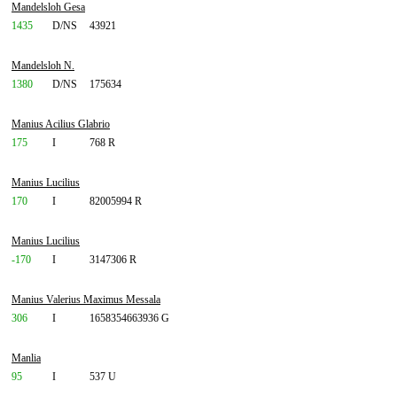
Mandelsloh Gesa
1435
D/NS
43921
Mandelsloh N.
1380
D/NS
175634
Manius Acilius Glabrio
175
I
768 R
Manius Lucilius
170
I
82005994 R
Manius Lucilius
-170
I
3147306 R
Manius Valerius Maximus Messala
306
I
1658354663936 G
Manlia
95
I
537 U