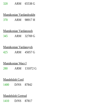
320
ARM
65538 G
Mamikonian Vardandoukht
370
ARM
98917 H
Mamikonian Vardanoush
345
ARM
32769 G
Mamikonian Vardanoysh
425
ARM
45057 G
Mamikonian Wace I
280
ARM
131072 G
Mandelsloh Cord
1400
D/NS
87842
Mandelsloh Gertrud
1410
D/NS
87817