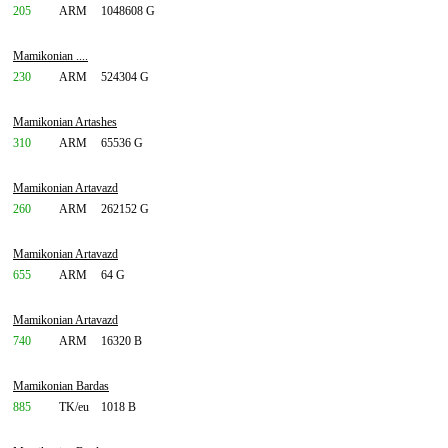
205
ARM
1048608 G
Mamikonian ....
230
ARM
524304 G
Mamikonian Artashes
310
ARM
65536 G
Mamikonian Artavazd
260
ARM
262152 G
Mamikonian Artavazd
655
ARM
64 G
Mamikonian Artavazd
740
ARM
16320 B
Mamikonian Bardas
885
TK/eu
1018 B