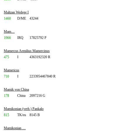
Maltzan Wedege I
1460
D/ME
43244
Mam....
1966
IRQ
17825792 P
Mamercus Aemilius Mamercinus
475
I
4363192320 R
Mamericus
710
I
2233954467840 R
Mamik von China
178
China
2097216 G
Mamikonian (verh.) Pankalo
815
TK/eu
8145 B
Mamikonian ....