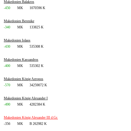
Makedonien Balakros
-450
MK
1070596 K
Makedonien Berenike
-340
MK
133825 K
Makedonien Iolaos
-430
MK
535308 K
Makedonien Kassandros
-400
MK
535302 K
Makedonien König Aeropos
-570
MK
34259072 K
Makedonien König Alexander I
-490
MK
4282384 K
Makedonien König Alexander III d.Gr.
-356
MK
B 262982 K