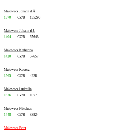
Malowecz Johann d.Ä.
1370
CZ/B
135296
Malowecz Johann d.J.
1404
CZ/B
67648
Malowecz Katharina
1420
CZ/B
67657
Malowecz Kosorz
1565
CZ/B
4228
Malowecz Ludmilla
1626
CZ/B
1057
Malowecz Nikolaus
1448
CZ/B
33824
Malowecz Peter