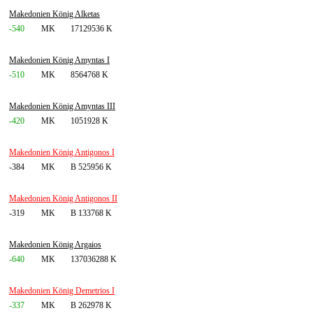
Makedonien König Alketas
-540
MK
17129536 K
Makedonien König Amyntas I
-510
MK
8564768 K
Makedonien König Amyntas III
-420
MK
1051928 K
Makedonien König Antigonos I
-384
MK
B 525956 K
Makedonien König Antigonos II
-319
MK
B 133768 K
Makedonien König Argaios
-640
MK
137036288 K
Makedonien König Demetrios I
-337
MK
B 262978 K