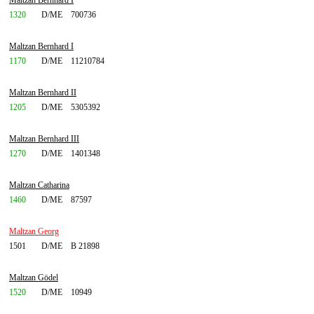
Maltzan Bernhard I
1320
D/ME
700736
Maltzan Bernhard I
1170
D/ME
11210784
Maltzan Bernhard II
1205
D/ME
5305392
Maltzan Bernhard III
1270
D/ME
1401348
Maltzan Catharina
1460
D/ME
87597
Maltzan Georg
1501
D/ME
B 21898
Maltzan Gödel
1520
D/ME
10949