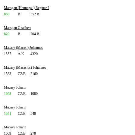
Maasgau (Hennegau) Reginar I
850
B
352 B
Maasgau Giselbert
820
B
704 B
Macasy (Macasi) Johannes
1557
A/K
4320
Macasy (Macasius) Johannes
1583
CZ/B
2160
Macasy Johann
1608
CZ/B
1080
Macasy Johann
1641
CZ/B
540
Macasy Johann
1669
CZ/B
270