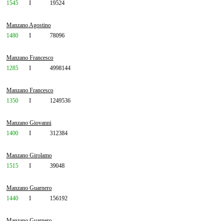
1545
I
19524
Manzano Agostino
1480
I
78096
Manzano Francesco
1285
I
4998144
Manzano Francesco
1350
I
1249536
Manzano Giovanni
1400
I
312384
Manzano Girolamo
1515
I
39048
Manzano Guarnero
1440
I
156192
Manzano Guarnero