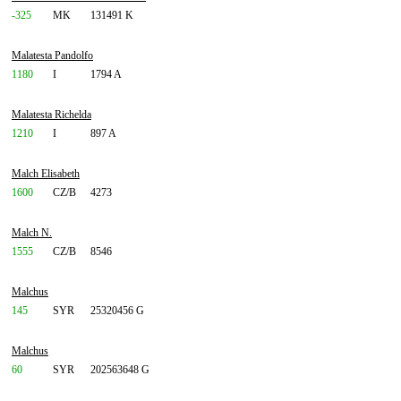
-325
MK
131491 K
Malatesta Pandolfo
1180
I
1794 A
Malatesta Richelda
1210
I
897 A
Malch Elisabeth
1600
CZ/B
4273
Malch N.
1555
CZ/B
8546
Malchus
145
SYR
25320456 G
Malchus
60
SYR
202563648 G