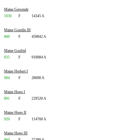
Maine Gersende
1030
F
14345 A
Maine Gozelin III
860
F
459042 A
Maine Gozfrid
835
F
918084 A
Maine Herbert I
984
F
28690 A
Maine Hugo I
891
F
229520 A
Maine Hugo II
920
F
114760 A
Maine Hugo III
960
F
57380 A