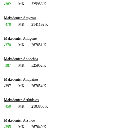
-382
MK
525953 K
Makedonien Amyntas
-470
MK
2141192 K
Makedonien Antigone
-370
MK
267651 K
Makedonien Antiochos
-387
MK
525952 K
Makedonien Antipatros
-397
MK
267654 K
Makedonien Arrhidaios
-450
MK
2103856 K
Makedonien Arsinoé
-395
MK
267649 K