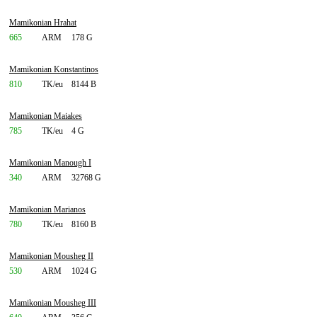
Mamikonian Hrahat
665
ARM
178 G
Mamikonian Konstantinos
810
TK/eu
8144 B
Mamikonian Maiakes
785
TK/eu
4 G
Mamikonian Manough I
340
ARM
32768 G
Mamikonian Marianos
780
TK/eu
8160 B
Mamikonian Mousheg II
530
ARM
1024 G
Mamikonian Mousheg III