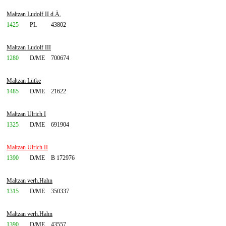
Maltzan Ludolf II d.Ä.
1425
PL
43802
Maltzan Ludolf III
1280
D/ME
700674
Maltzan Lütke
1485
D/ME
21622
Maltzan Ulrich I
1325
D/ME
691904
Maltzan Ulrich II
1390
D/ME
B 172976
Maltzan verh.Hahn
1315
D/ME
350337
Maltzan verh.Hahn
1390
D/ME
43557