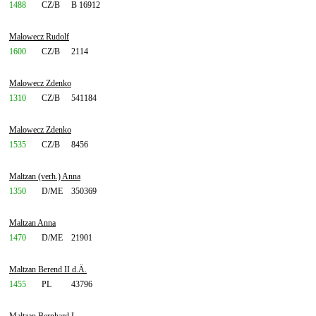
1488
CZ/B
B 16912
Malowecz Rudolf
1600
CZ/B
2114
Malowecz Zdenko
1310
CZ/B
541184
Malowecz Zdenko
1535
CZ/B
8456
Maltzan (verh.) Anna
1350
D/ME
350369
Maltzan Anna
1470
D/ME
21901
Maltzan Berend II d.Ä.
1455
PL
43796