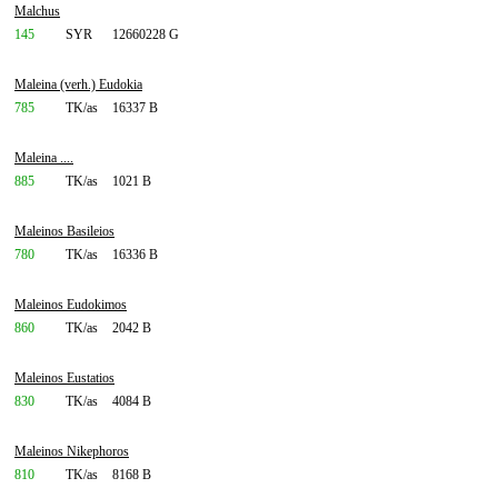
Malchus
145
SYR
12660228 G
Maleina (verh.) Eudokia
785
TK/as
16337 B
Maleina ....
885
TK/as
1021 B
Maleinos Basileios
780
TK/as
16336 B
Maleinos Eudokimos
860
TK/as
2042 B
Maleinos Eustatios
830
TK/as
4084 B
Maleinos Nikephoros
810
TK/as
8168 B