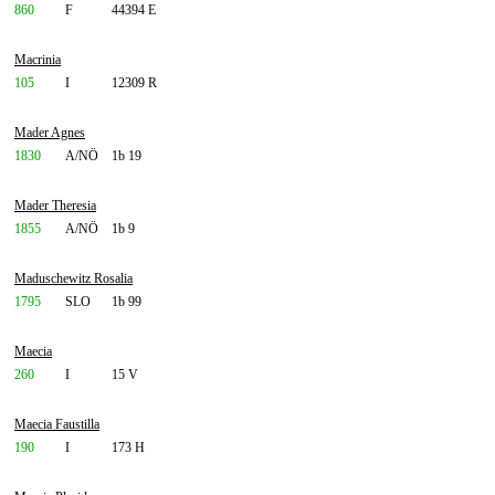
860
F
44394 E
Macrinia
105
I
12309 R
Mader Agnes
1830
A/NÖ
1b 19
Mader Theresia
1855
A/NÖ
1b 9
Maduschewitz Rosalia
1795
SLO
1b 99
Maecia
260
I
15 V
Maecia Faustilla
190
I
173 H