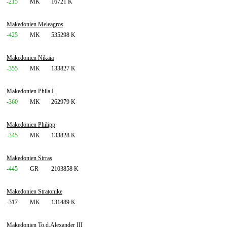
-215
MK
16721 K
Makedonien Meleagros
-425
MK
535298 K
Makedonien Nikaia
-355
MK
133827 K
Makedonien Phila I
-360
MK
262979 K
Makedonien Philipp
-345
MK
133828 K
Makedonien Sirras
-445
GR
2103858 K
Makedonien Stratonike
-317
MK
131489 K
Makedonien To.d.Alexander III