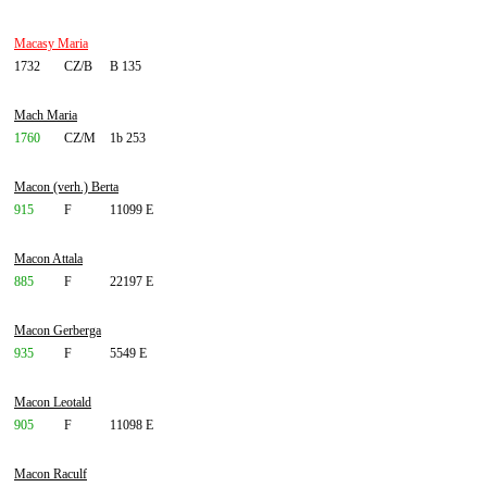
Macasy Maria
1732
CZ/B
B 135
Mach Maria
1760
CZ/M
1b 253
Macon (verh.) Berta
915
F
11099 E
Macon Attala
885
F
22197 E
Macon Gerberga
935
F
5549 E
Macon Leotald
905
F
11098 E
Macon Raculf