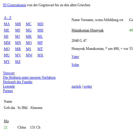
93 Generationen
von der Gegenwart bis zu den alten Griechen
A - Z
Name Vorname, wenn Abbildung rot
Ge
MA
MB
MC
MD
ME
MF
MG
MH
Mamikonian Hmayeak
49
MI
MJ
MK
ML
2048 G 47
MM
MN
MO
MP
Hmayeak Mamikonian, * um 490, + vor 555
MQ
MR
MS
MT
MU
MV
MW
MX
Vater
MY
MZ
Sohn
Vorwort
Die Heiligen unter unseren Vorfahren
Herkunft der Familie
Legende
zurück
|
weiter
Partner
Name
Geb.dat.
St./Bld.
Ahnennr.
Ma
22
China
131 Ch