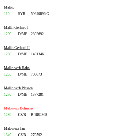
Maliko
110
SYR
50640896 G
Mallin Gerhard I
1200
D/ME
2802692
Mallin Gerhard II
1230
D/ME
1401346
Mallin verh.Hahn
1265
D/ME
700673
Mallin verh.Plessen
1270
D/ME
1377281
Malowecz Bohuslav
1280
CZ/B
B 1082368
Malowecz Jan
1340
CZ/B
270592