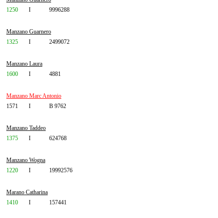
1250
I
9996288
Manzano Guarnero
1325
I
2499072
Manzano Laura
1600
I
4881
Manzano Marc Antonio
1571
I
B 9762
Manzano Taddeo
1375
I
624768
Manzano Wogna
1220
I
19992576
Marano Catharina
1410
I
157441