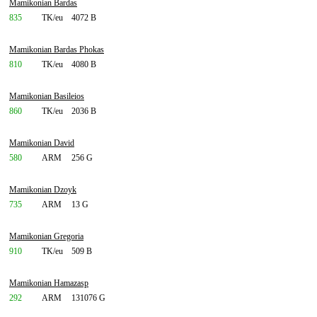
Mamikonian Bardas
835
TK/eu
4072 B
Mamikonian Bardas Phokas
810
TK/eu
4080 B
Mamikonian Basileios
860
TK/eu
2036 B
Mamikonian David
580
ARM
256 G
Mamikonian Dzoyk
735
ARM
13 G
Mamikonian Gregoria
910
TK/eu
509 B
Mamikonian Hamazasp
292
ARM
131076 G