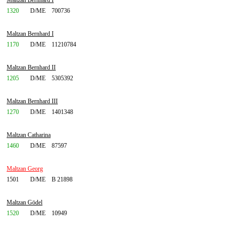
Maltzan Bernhard I
1320
D/ME
700736
Maltzan Bernhard I
1170
D/ME
11210784
Maltzan Bernhard II
1205
D/ME
5305392
Maltzan Bernhard III
1270
D/ME
1401348
Maltzan Catharina
1460
D/ME
87597
Maltzan Georg
1501
D/ME
B 21898
Maltzan Gödel
1520
D/ME
10949