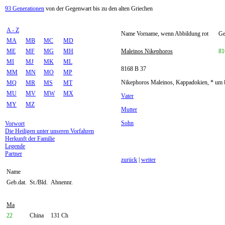
93 Generationen
von der Gegenwart bis zu den alten Griechen
A - Z
Name Vorname, wenn Abbildung rot
Ge
MA
MB
MC
MD
ME
MF
MG
MH
Maleinos Nikephoros
81
MI
MJ
MK
ML
8168 B 37
MM
MN
MO
MP
Nikephoros Maleinos, Kappadokien, * um 8
MQ
MR
MS
MT
MU
MV
MW
MX
Vater
MY
MZ
Mutter
Sohn
Vorwort
Die Heiligen unter unseren Vorfahren
Herkunft der Familie
Legende
Partner
zurück
|
weiter
Name
Geb.dat.
St./Bld.
Ahnennr.
Ma
22
China
131 Ch