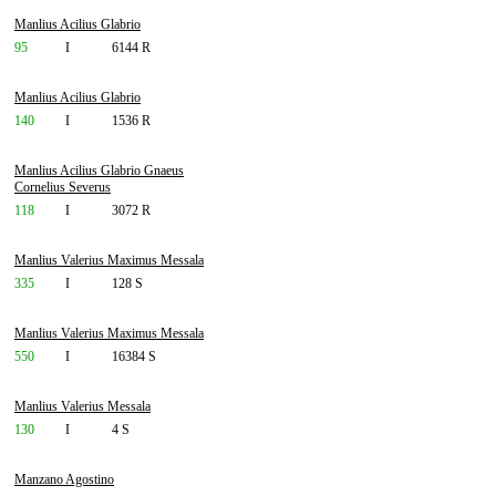
Manlius Acilius Glabrio
95
I
6144 R
Manlius Acilius Glabrio
140
I
1536 R
Manlius Acilius Glabrio Gnaeus
Cornelius Severus
118
I
3072 R
Manlius Valerius Maximus Messala
335
I
128 S
Manlius Valerius Maximus Messala
550
I
16384 S
Manlius Valerius Messala
130
I
4 S
Manzano Agostino