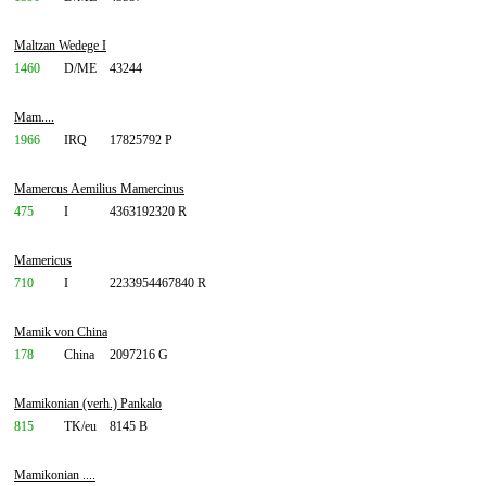
Maltzan Wedege I
1460
D/ME
43244
Mam....
1966
IRQ
17825792 P
Mamercus Aemilius Mamercinus
475
I
4363192320 R
Mamericus
710
I
2233954467840 R
Mamik von China
178
China
2097216 G
Mamikonian (verh.) Pankalo
815
TK/eu
8145 B
Mamikonian ....