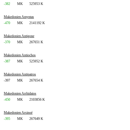
-382
MK
525953 K
Makedonien Amyntas
-470
MK
2141192 K
Makedonien Antigone
-370
MK
267651 K
Makedonien Antiochos
-387
MK
525952 K
Makedonien Antipatros
-397
MK
267654 K
Makedonien Arrhidaios
-450
MK
2103856 K
Makedonien Arsinoé
-395
MK
267649 K