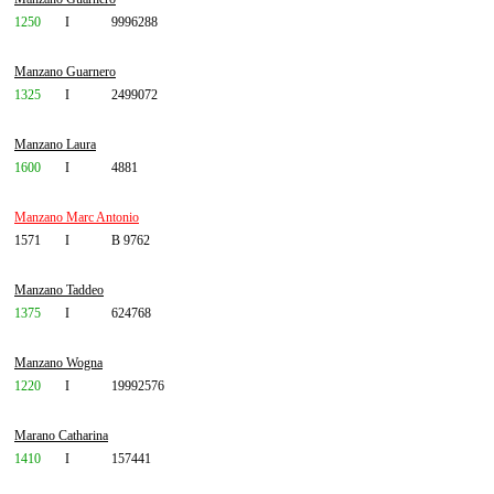
1250
I
9996288
Manzano Guarnero
1325
I
2499072
Manzano Laura
1600
I
4881
Manzano Marc Antonio
1571
I
B 9762
Manzano Taddeo
1375
I
624768
Manzano Wogna
1220
I
19992576
Marano Catharina
1410
I
157441