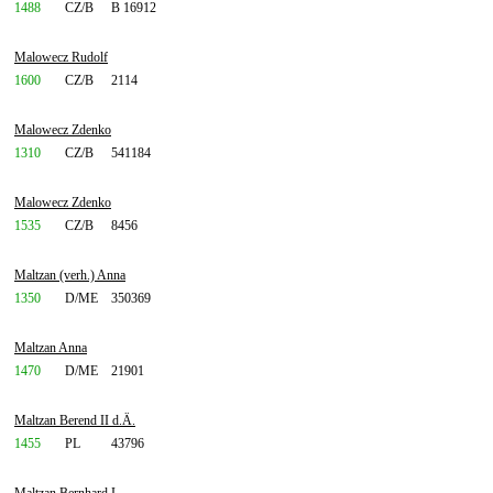
1488
CZ/B
B 16912
Malowecz Rudolf
1600
CZ/B
2114
Malowecz Zdenko
1310
CZ/B
541184
Malowecz Zdenko
1535
CZ/B
8456
Maltzan (verh.) Anna
1350
D/ME
350369
Maltzan Anna
1470
D/ME
21901
Maltzan Berend II d.Ä.
1455
PL
43796