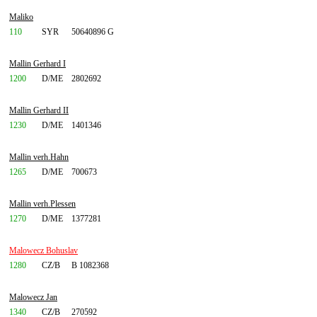
Maliko
110
SYR
50640896 G
Mallin Gerhard I
1200
D/ME
2802692
Mallin Gerhard II
1230
D/ME
1401346
Mallin verh.Hahn
1265
D/ME
700673
Mallin verh.Plessen
1270
D/ME
1377281
Malowecz Bohuslav
1280
CZ/B
B 1082368
Malowecz Jan
1340
CZ/B
270592