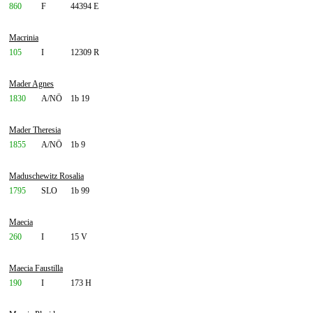
860
F
44394 E
Macrinia
105
I
12309 R
Mader Agnes
1830
A/NÖ
1b 19
Mader Theresia
1855
A/NÖ
1b 9
Maduschewitz Rosalia
1795
SLO
1b 99
Maecia
260
I
15 V
Maecia Faustilla
190
I
173 H