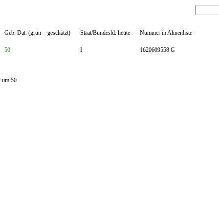
Geb. Dat. (grün = geschätzt)
Staat/Bundesld. heute
Nummer in Ahnenliste
50
I
1620609558 G
* um 50