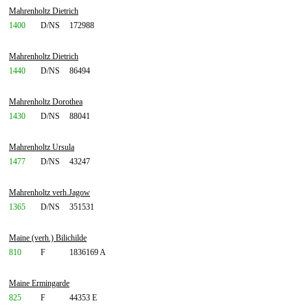
Mahrenholtz Dietrich
1400
D/NS
172988
Mahrenholtz Dietrich
1440
D/NS
86494
Mahrenholtz Dorothea
1430
D/NS
88041
Mahrenholtz Ursula
1477
D/NS
43247
Mahrenholtz verh.Jagow
1365
D/NS
351531
Maine (verh.) Bilichilde
810
F
1836169 A
Maine Ermingarde
825
F
44353 E