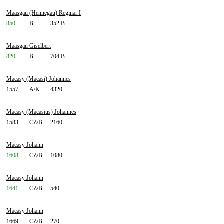
Maasgau (Hennegau) Reginar I
850
B
352 B
Maasgau Giselbert
820
B
704 B
Macasy (Macasi) Johannes
1557
A/K
4320
Macasy (Macasius) Johannes
1583
CZ/B
2160
Macasy Johann
1608
CZ/B
1080
Macasy Johann
1641
CZ/B
540
Macasy Johann
1669
CZ/B
270