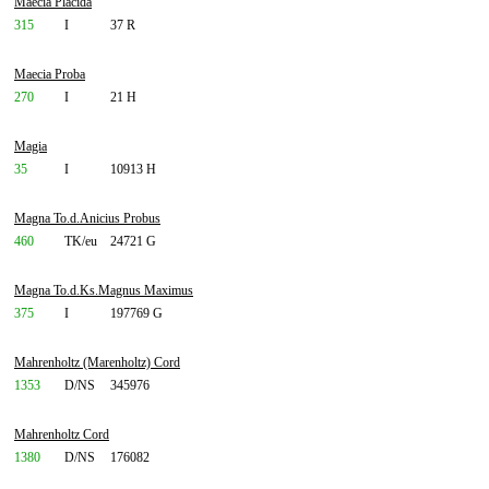
Maecia Placida
315
I
37 R
Maecia Proba
270
I
21 H
Magia
35
I
10913 H
Magna To.d.Anicius Probus
460
TK/eu
24721 G
Magna To.d.Ks.Magnus Maximus
375
I
197769 G
Mahrenholtz (Marenholtz) Cord
1353
D/NS
345976
Mahrenholtz Cord
1380
D/NS
176082