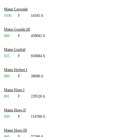
Maine Gersende
1030
F
14345 A
Maine Gozelin III
860
F
459042 A
Maine Gozfrid
835
F
918084 A
Maine Herbert I
984
F
28690 A
Maine Hugo I
891
F
229520 A
Maine Hugo II
920
F
114760 A
Maine Hugo III
960
F
57380 A