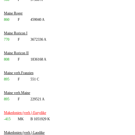
Maine Roger
860
F
459040 A
Maine Roricon I
770
F
3672336 A
Maine Roricon II
808
F
1836168 A
Maine verh.Franzien
895
F
551 C
Maine verh.Maine
895
F
229521 A
Makedonien (verh.) Eurydike
-415
MK
B 1051929 K
Makedonien (verh.) Laodike