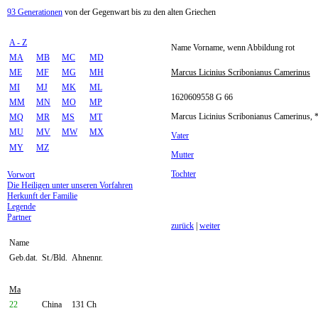
93 Generationen
von der Gegenwart bis zu den alten Griechen
A - Z
Name Vorname, wenn Abbildung rot
MA
MB
MC
MD
ME
MF
MG
MH
Marcus Licinius Scribonianus Camerinus
MI
MJ
MK
ML
1620609558 G 66
MM
MN
MO
MP
Marcus Licinius Scribonianus Camerinus, 
MQ
MR
MS
MT
MU
MV
MW
MX
Vater
MY
MZ
Mutter
Tochter
Vorwort
Die Heiligen unter unseren Vorfahren
Herkunft der Familie
Legende
Partner
zurück
|
weiter
Name
Geb.dat.
St./Bld.
Ahnennr.
Ma
22
China
131 Ch