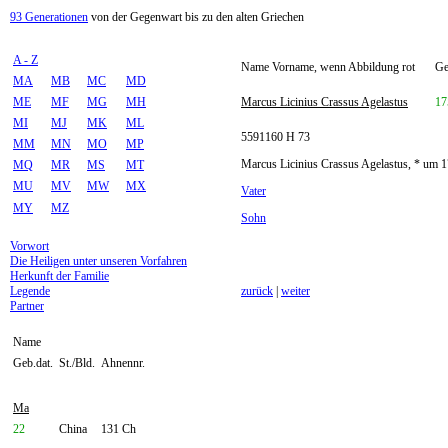
93 Generationen
von der Gegenwart bis zu den alten Griechen
A - Z
Name Vorname, wenn Abbildung rot
Ge
MA
MB
MC
MD
ME
MF
MG
MH
Marcus Licinius Crassus Agelastus
17
MI
MJ
MK
ML
5591160 H 73
MM
MN
MO
MP
Marcus Licinius Crassus Agelastus, * um 
MQ
MR
MS
MT
MU
MV
MW
MX
Vater
MY
MZ
Sohn
Vorwort
Die Heiligen unter unseren Vorfahren
Herkunft der Familie
Legende
zurück
|
weiter
Partner
Name
Geb.dat.
St./Bld.
Ahnennr.
Ma
22
China
131 Ch