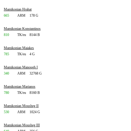
Mamikonian Hrahat
665
ARM
178 G
Mamikonian Konstantinos
810
TK/eu
8144 B
Mamikonian Maiakes
785
TK/eu
4 G
Mamikonian Manough I
340
ARM
32768 G
Mamikonian Marianos
780
TK/eu
8160 B
Mamikonian Mousheg II
530
ARM
1024 G
Mamikonian Mousheg III