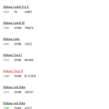
Maltzan Ludolf II d.Ä.
1425
PL
43802
Maltzan Ludolf III
1280
D/ME
700674
Maltzan Lütke
1485
D/ME
21622
Maltzan Ulrich I
1325
D/ME
691904
Maltzan Ulrich II
1390
D/ME
B 172976
Maltzan verh.Hahn
1315
D/ME
350337
Maltzan verh.Hahn
1390
D/ME
43557