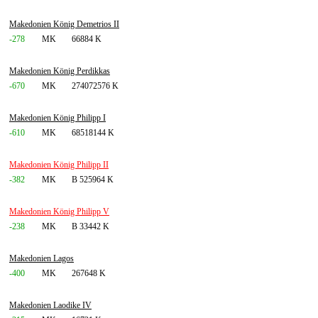
Makedonien König Demetrios II
-278
MK
66884 K
Makedonien König Perdikkas
-670
MK
274072576 K
Makedonien König Philipp I
-610
MK
68518144 K
Makedonien König Philipp II
-382
MK
B 525964 K
Makedonien König Philipp V
-238
MK
B 33442 K
Makedonien Lagos
-400
MK
267648 K
Makedonien Laodike IV