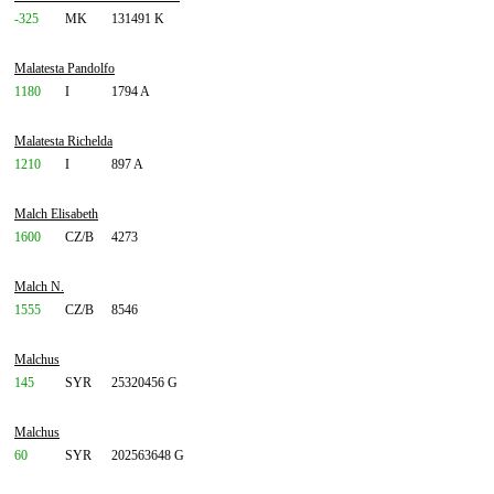
-325
MK
131491 K
Malatesta Pandolfo
1180
I
1794 A
Malatesta Richelda
1210
I
897 A
Malch Elisabeth
1600
CZ/B
4273
Malch N.
1555
CZ/B
8546
Malchus
145
SYR
25320456 G
Malchus
60
SYR
202563648 G