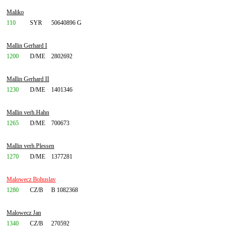
Maliko
110
SYR
50640896 G
Mallin Gerhard I
1200
D/ME
2802692
Mallin Gerhard II
1230
D/ME
1401346
Mallin verh.Hahn
1265
D/ME
700673
Mallin verh.Plessen
1270
D/ME
1377281
Malowecz Bohuslav
1280
CZ/B
B 1082368
Malowecz Jan
1340
CZ/B
270592