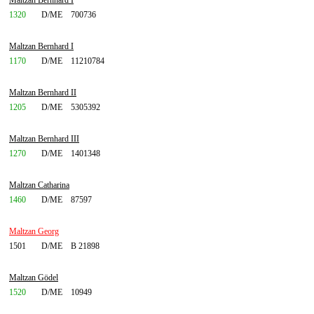
Maltzan Bernhard I
1320
D/ME
700736
Maltzan Bernhard I
1170
D/ME
11210784
Maltzan Bernhard II
1205
D/ME
5305392
Maltzan Bernhard III
1270
D/ME
1401348
Maltzan Catharina
1460
D/ME
87597
Maltzan Georg
1501
D/ME
B 21898
Maltzan Gödel
1520
D/ME
10949