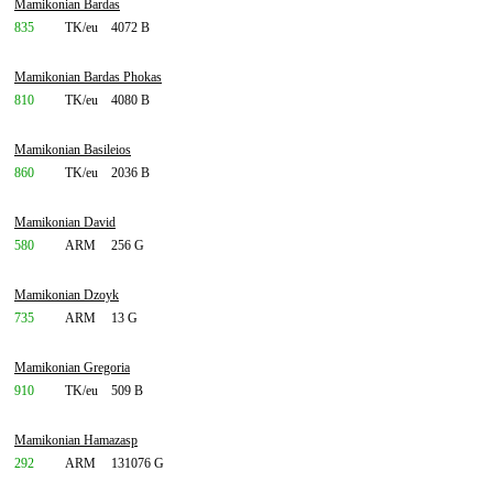
Mamikonian Bardas
835
TK/eu
4072 B
Mamikonian Bardas Phokas
810
TK/eu
4080 B
Mamikonian Basileios
860
TK/eu
2036 B
Mamikonian David
580
ARM
256 G
Mamikonian Dzoyk
735
ARM
13 G
Mamikonian Gregoria
910
TK/eu
509 B
Mamikonian Hamazasp
292
ARM
131076 G