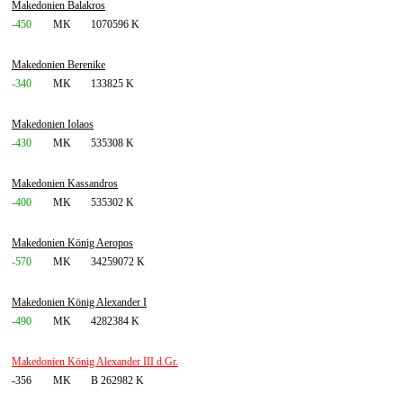
Makedonien Balakros
-450
MK
1070596 K
Makedonien Berenike
-340
MK
133825 K
Makedonien Iolaos
-430
MK
535308 K
Makedonien Kassandros
-400
MK
535302 K
Makedonien König Aeropos
-570
MK
34259072 K
Makedonien König Alexander I
-490
MK
4282384 K
Makedonien König Alexander III d.Gr.
-356
MK
B 262982 K