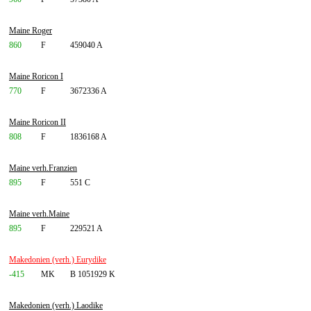
Maine Roger
860
F
459040 A
Maine Roricon I
770
F
3672336 A
Maine Roricon II
808
F
1836168 A
Maine verh.Franzien
895
F
551 C
Maine verh.Maine
895
F
229521 A
Makedonien (verh.) Eurydike
-415
MK
B 1051929 K
Makedonien (verh.) Laodike