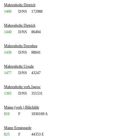
Mahrenholtz Dietrich
1400
D/NS
172988
Mahrenholtz Dietrich
1440
D/NS
86494
Mahrenholtz Dorothea
1430
D/NS
88041
Mahrenholtz Ursula
1477
D/NS
43247
Mahrenholtz verh.Jagow
1365
D/NS
351531
Maine (verh.) Bilichilde
810
F
1836169 A
Maine Ermingarde
825
F
44353 E