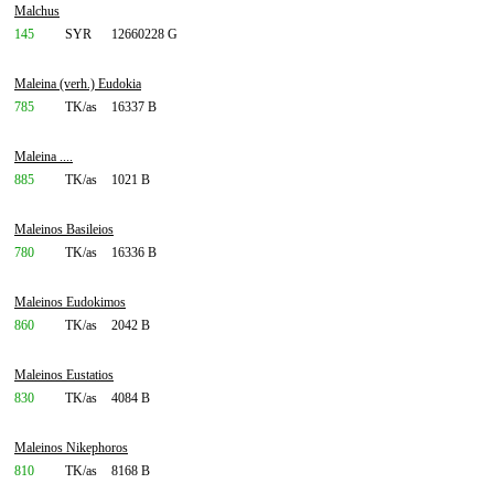
Malchus
145
SYR
12660228 G
Maleina (verh.) Eudokia
785
TK/as
16337 B
Maleina ....
885
TK/as
1021 B
Maleinos Basileios
780
TK/as
16336 B
Maleinos Eudokimos
860
TK/as
2042 B
Maleinos Eustatios
830
TK/as
4084 B
Maleinos Nikephoros
810
TK/as
8168 B