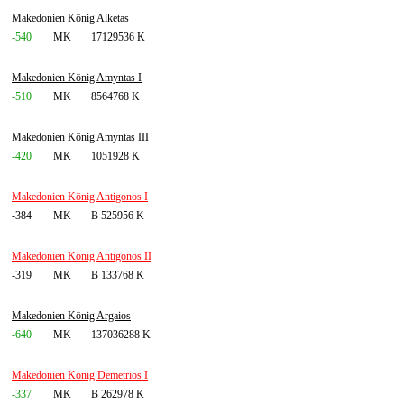
Makedonien König Alketas
-540
MK
17129536 K
Makedonien König Amyntas I
-510
MK
8564768 K
Makedonien König Amyntas III
-420
MK
1051928 K
Makedonien König Antigonos I
-384
MK
B 525956 K
Makedonien König Antigonos II
-319
MK
B 133768 K
Makedonien König Argaios
-640
MK
137036288 K
Makedonien König Demetrios I
-337
MK
B 262978 K