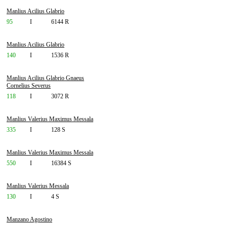
Manlius Acilius Glabrio
95
I
6144 R
Manlius Acilius Glabrio
140
I
1536 R
Manlius Acilius Glabrio Gnaeus
Cornelius Severus
118
I
3072 R
Manlius Valerius Maximus Messala
335
I
128 S
Manlius Valerius Maximus Messala
550
I
16384 S
Manlius Valerius Messala
130
I
4 S
Manzano Agostino