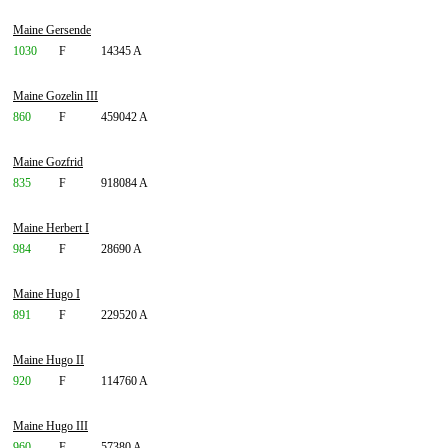
Maine Gersende
1030
F
14345 A
Maine Gozelin III
860
F
459042 A
Maine Gozfrid
835
F
918084 A
Maine Herbert I
984
F
28690 A
Maine Hugo I
891
F
229520 A
Maine Hugo II
920
F
114760 A
Maine Hugo III
960
F
57380 A