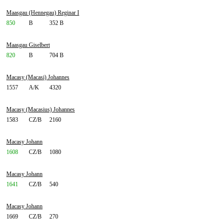
Maasgau (Hennegau) Reginar I
850
B
352 B
Maasgau Giselbert
820
B
704 B
Macasy (Macasi) Johannes
1557
A/K
4320
Macasy (Macasius) Johannes
1583
CZ/B
2160
Macasy Johann
1608
CZ/B
1080
Macasy Johann
1641
CZ/B
540
Macasy Johann
1669
CZ/B
270