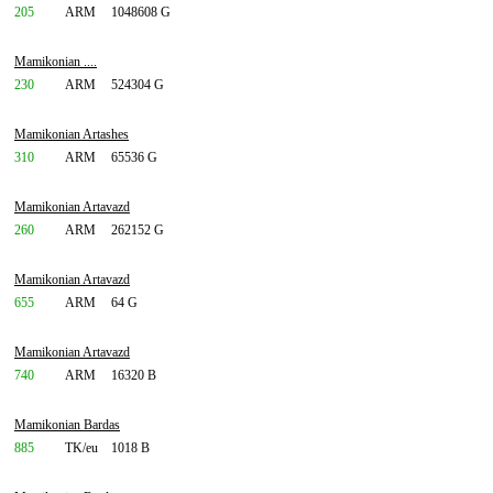
205
ARM
1048608 G
Mamikonian ....
230
ARM
524304 G
Mamikonian Artashes
310
ARM
65536 G
Mamikonian Artavazd
260
ARM
262152 G
Mamikonian Artavazd
655
ARM
64 G
Mamikonian Artavazd
740
ARM
16320 B
Mamikonian Bardas
885
TK/eu
1018 B