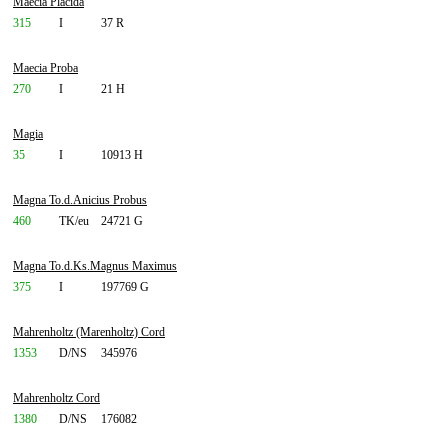
Maecia Placida
315
I
37 R
Maecia Proba
270
I
21 H
Magia
35
I
10913 H
Magna To.d.Anicius Probus
460
TK/eu
24721 G
Magna To.d.Ks.Magnus Maximus
375
I
197769 G
Mahrenholtz (Marenholtz) Cord
1353
D/NS
345976
Mahrenholtz Cord
1380
D/NS
176082