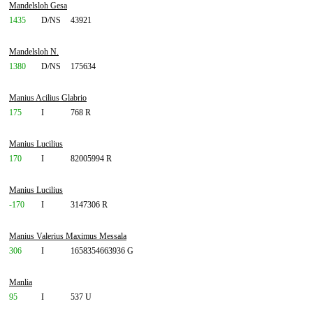
Mandelsloh Gesa
1435
D/NS
43921
Mandelsloh N.
1380
D/NS
175634
Manius Acilius Glabrio
175
I
768 R
Manius Lucilius
170
I
82005994 R
Manius Lucilius
-170
I
3147306 R
Manius Valerius Maximus Messala
306
I
1658354663936 G
Manlia
95
I
537 U