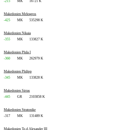
-215
MK
16721 K
Makedonien Meleagros
-425
MK
535298 K
Makedonien Nikaia
-355
MK
133827 K
Makedonien Phila I
-360
MK
262979 K
Makedonien Philipp
-345
MK
133828 K
Makedonien Sirras
-445
GR
2103858 K
Makedonien Stratonike
-317
MK
131489 K
Makedonien To.d.Alexander III