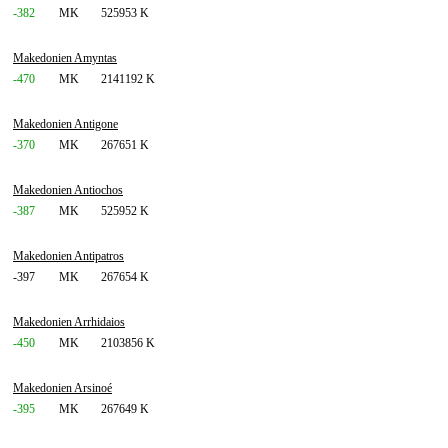
-382
MK
525953 K
Makedonien Amyntas
-470
MK
2141192 K
Makedonien Antigone
-370
MK
267651 K
Makedonien Antiochos
-387
MK
525952 K
Makedonien Antipatros
-397
MK
267654 K
Makedonien Arrhidaios
-450
MK
2103856 K
Makedonien Arsinoé
-395
MK
267649 K