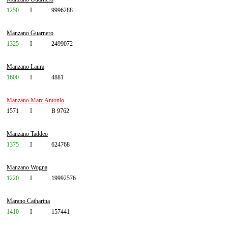
1250
I
9996288
Manzano Guarnero
1325
I
2499072
Manzano Laura
1600
I
4881
Manzano Marc Antonio
1571
I
B 9762
Manzano Taddeo
1375
I
624768
Manzano Wogna
1220
I
19992576
Marano Catharina
1410
I
157441