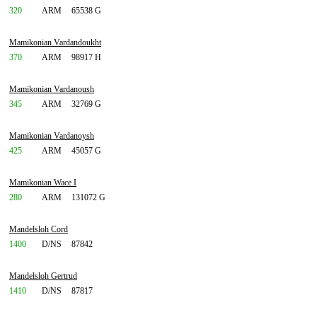
320
ARM
65538 G
Mamikonian Vardandoukht
370
ARM
98917 H
Mamikonian Vardanoush
345
ARM
32769 G
Mamikonian Vardanoysh
425
ARM
45057 G
Mamikonian Wace I
280
ARM
131072 G
Mandelsloh Cord
1400
D/NS
87842
Mandelsloh Gertrud
1410
D/NS
87817