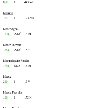
860
F
44394 E
Macrinia
105
I
12309 R
Mader Agnes
1830
A/NÖ
1b 19
Mader Theresia
1855
A/NÖ
1b 9
Maduschewitz Rosalia
1795
SLO
1b 99
Maecia
260
I
15 V
Maecia Faustilla
190
I
173 H