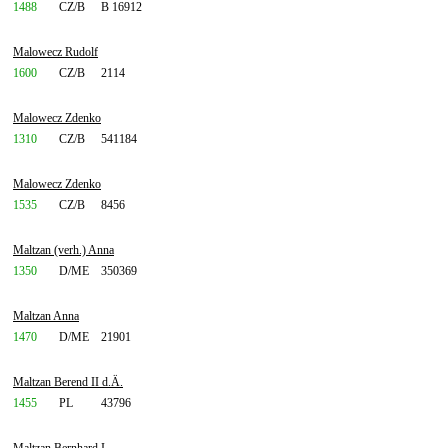
1488
CZ/B
B 16912
Malowecz Rudolf
1600
CZ/B
2114
Malowecz Zdenko
1310
CZ/B
541184
Malowecz Zdenko
1535
CZ/B
8456
Maltzan (verh.) Anna
1350
D/ME
350369
Maltzan Anna
1470
D/ME
21901
Maltzan Berend II d.Ä.
1455
PL
43796