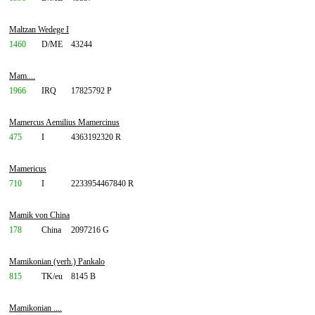
Maltzan Wedege I
1460
D/ME
43244
Mam....
1966
IRQ
17825792 P
Mamercus Aemilius Mamercinus
475
I
4363192320 R
Mamericus
710
I
2233954467840 R
Mamik von China
178
China
2097216 G
Mamikonian (verh.) Pankalo
815
TK/eu
8145 B
Mamikonian ....