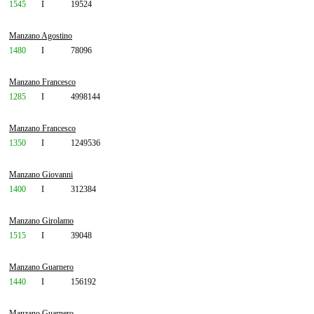
1545
I
19524
Manzano Agostino
1480
I
78096
Manzano Francesco
1285
I
4998144
Manzano Francesco
1350
I
1249536
Manzano Giovanni
1400
I
312384
Manzano Girolamo
1515
I
39048
Manzano Guarnero
1440
I
156192
Manzano Guarnero