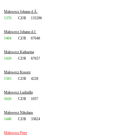
Malowecz Johann d.Ä.
1370
CZ/B
135296
Malowecz Johann d.J.
1404
CZ/B
67648
Malowecz Katharina
1420
CZ/B
67657
Malowecz Kosorz
1565
CZ/B
4228
Malowecz Ludmilla
1626
CZ/B
1057
Malowecz Nikolaus
1448
CZ/B
33824
Malowecz Peter