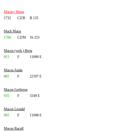
Macasy Maria
1732
CZ/B
B 135
Mach Maria
1760
CZ/M
1b 253
Macon (verh.) Berta
915
F
11099 E
Macon Attala
885
F
22197 E
Macon Gerberga
935
F
5549 E
Macon Leotald
905
F
11098 E
Macon Raculf