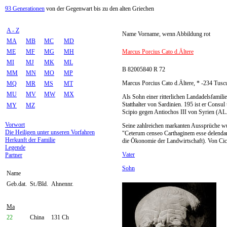
93 Generationen
von der Gegenwart bis zu den alten Griechen
A - Z
Name Vorname, wenn Abbildung rot
MA
MB
MC
MD
ME
MF
MG
MH
Marcus Porcius Cato d.Ältere
MI
MJ
MK
ML
B 82005840 R 72
MM
MN
MO
MP
Marcus Porcius Cato d.Ältere, * -234 Tuscu
MQ
MR
MS
MT
MU
MV
MW
MX
Als Sohn einer ritterlichen Landadelsfamil
Statthalter von Sardinien. 195 ist er Cons
MY
MZ
Scipio gegen Antiochos III von Syrien (AL.
Vorwort
Seine zahlreichen markanten Aussprüche wur
Die Heiligen unter unseren Vorfahren
"Ceterum censeo Carthaginem esse delendam"
Herkunft der Familie
die Ökonomie der Landwirtschaft). Von Cicer
Legende
Vater
Partner
Sohn
Name
Geb.dat.
St./Bld.
Ahnennr.
Ma
22
China
131 Ch