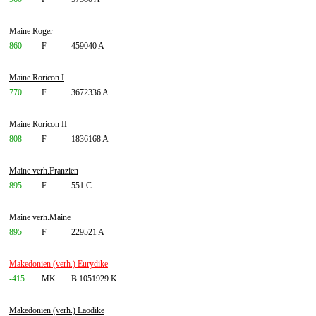
Maine Roger
860
F
459040 A
Maine Roricon I
770
F
3672336 A
Maine Roricon II
808
F
1836168 A
Maine verh.Franzien
895
F
551 C
Maine verh.Maine
895
F
229521 A
Makedonien (verh.) Eurydike
-415
MK
B 1051929 K
Makedonien (verh.) Laodike