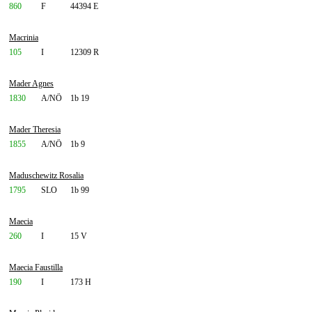
860
F
44394 E
Macrinia
105
I
12309 R
Mader Agnes
1830
A/NÖ
1b 19
Mader Theresia
1855
A/NÖ
1b 9
Maduschewitz Rosalia
1795
SLO
1b 99
Maecia
260
I
15 V
Maecia Faustilla
190
I
173 H