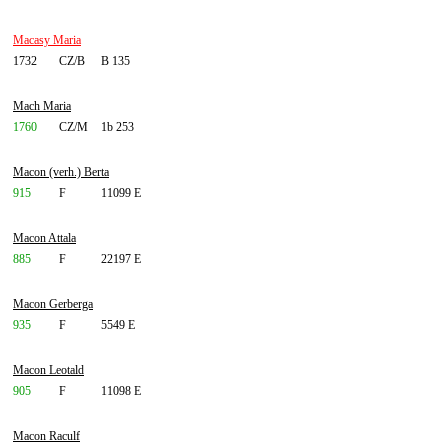
Macasy Maria
1732
CZ/B
B 135
Mach Maria
1760
CZ/M
1b 253
Macon (verh.) Berta
915
F
11099 E
Macon Attala
885
F
22197 E
Macon Gerberga
935
F
5549 E
Macon Leotald
905
F
11098 E
Macon Raculf