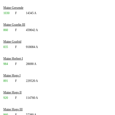
Maine Gersende
1030
F
14345 A
Maine Gozelin III
860
F
459042 A
Maine Gozfrid
835
F
918084 A
Maine Herbert I
984
F
28690 A
Maine Hugo I
891
F
229520 A
Maine Hugo II
920
F
114760 A
Maine Hugo III
960
F
57380 A