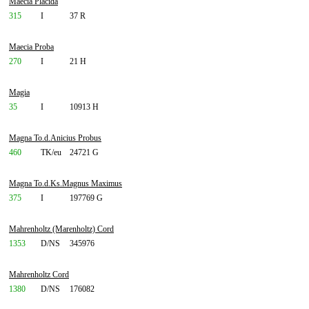
Maecia Placida
315
I
37 R
Maecia Proba
270
I
21 H
Magia
35
I
10913 H
Magna To.d.Anicius Probus
460
TK/eu
24721 G
Magna To.d.Ks.Magnus Maximus
375
I
197769 G
Mahrenholtz (Marenholtz) Cord
1353
D/NS
345976
Mahrenholtz Cord
1380
D/NS
176082