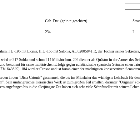
Geb. Dat. (grün = geschätzt)
Staa
234
I
lum, I E -195 mit Licinia, II E -155 mit Salonia, AL.82005841 R, der Tochter seines Sekretär
ie wird er 217 Soldat und schon 214 Militärtribun. 204 dient er als Quästor in der Armee des 
ul und bekommt für seine militärischen Erfolge gegen aufständische spanische Stämme einen Tr
73/16436 K). 184 wird er Censor und ist fortan einer der mächtigsten konservativen Senatoren
den in den "Dicta Catonis" gesammelt, die bis ins Mittelalter das wichtigste Lehrbuch für den
. Sein umfangreiches literarisches Werk ist zum großen Teil erhalten, darunter "Origines" (d
o angefangen bis in die allerjüngste Zeit haben sich sehr viele Schriftsteller mit seinem Leben