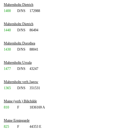
Mahrenholtz Dietrich
1400
D/NS
172988
Mahrenholtz Dietrich
1440
D/NS
86494
Mahrenholtz Dorothea
1430
D/NS
88041
Mahrenholtz Ursula
1477
D/NS
43247
Mahrenholtz verh.Jagow
1365
D/NS
351531
Maine (verh.) Bilichilde
810
F
1836169 A
Maine Ermingarde
825
F
44353 E