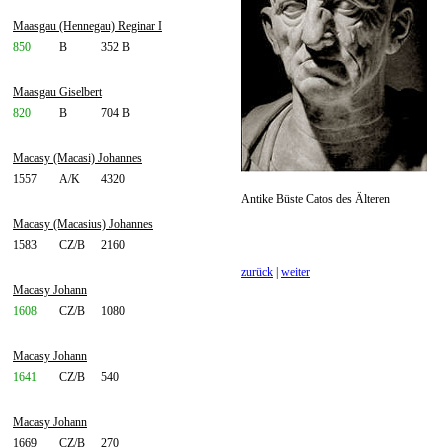
Maasgau (Hennegau) Reginar I
850
B
352 B
Maasgau Giselbert
820
B
704 B
Macasy (Macasi) Johannes
1557
A/K
4320
Antike Büste Catos des Älteren
Macasy (Macasius) Johannes
1583
CZ/B
2160
zurück
|
weiter
Macasy Johann
1608
CZ/B
1080
Macasy Johann
1641
CZ/B
540
Macasy Johann
1669
CZ/B
270