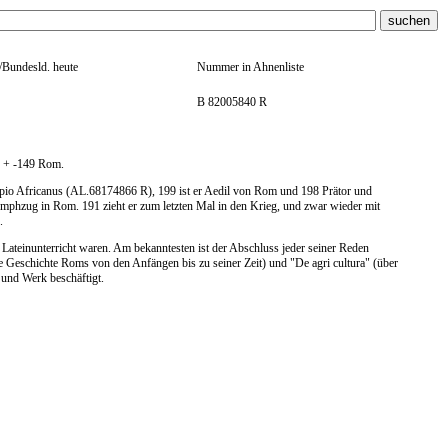
t/Bundesld. heute
Nummer in Ahnenliste
B 82005840 R
s, + -149 Rom.
Scipio Africanus (AL.68174866 R), 199 ist er Aedil von Rom und 198 Prätor und
iumphzug in Rom. 191 zieht er zum letzten Mal in den Krieg, und zwar wieder mit
.
 Lateinunterricht waren. Am bekanntesten ist der Abschluss jeder seiner Reden
ie Geschichte Roms von den Anfängen bis zu seiner Zeit) und "De agri cultura" (über
 und Werk beschäftigt.