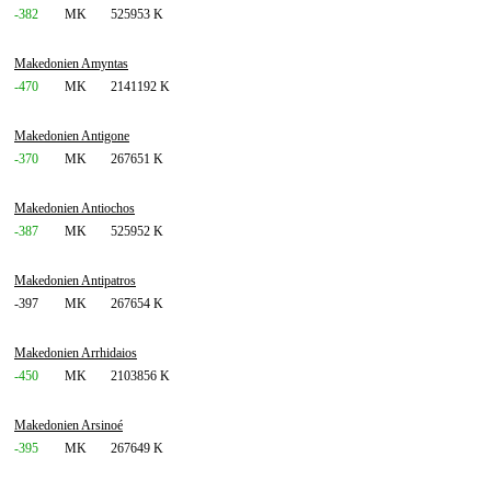
-382
MK
525953 K
Makedonien Amyntas
-470
MK
2141192 K
Makedonien Antigone
-370
MK
267651 K
Makedonien Antiochos
-387
MK
525952 K
Makedonien Antipatros
-397
MK
267654 K
Makedonien Arrhidaios
-450
MK
2103856 K
Makedonien Arsinoé
-395
MK
267649 K