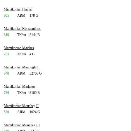
Mamikonian Hrahat
665
ARM
178 G
Mamikonian Konstantinos
810
TK/eu
8144 B
Mamikonian Maiakes
785
TK/eu
4 G
Mamikonian Manough I
340
ARM
32768 G
Mamikonian Marianos
780
TK/eu
8160 B
Mamikonian Mousheg II
530
ARM
1024 G
Mamikonian Mousheg III