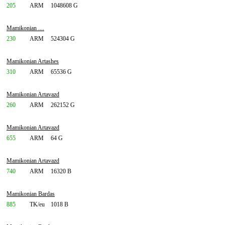
205
ARM
1048608 G
Mamikonian ....
230
ARM
524304 G
Mamikonian Artashes
310
ARM
65536 G
Mamikonian Artavazd
260
ARM
262152 G
Mamikonian Artavazd
655
ARM
64 G
Mamikonian Artavazd
740
ARM
16320 B
Mamikonian Bardas
885
TK/eu
1018 B