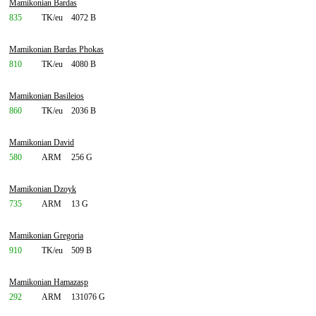
Mamikonian Bardas
835
TK/eu
4072 B
Mamikonian Bardas Phokas
810
TK/eu
4080 B
Mamikonian Basileios
860
TK/eu
2036 B
Mamikonian David
580
ARM
256 G
Mamikonian Dzoyk
735
ARM
13 G
Mamikonian Gregoria
910
TK/eu
509 B
Mamikonian Hamazasp
292
ARM
131076 G