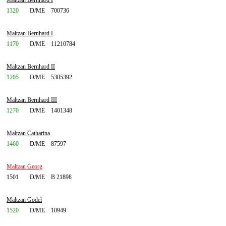
Maltzan Bernhard I
1320
D/ME
700736
Maltzan Bernhard I
1170
D/ME
11210784
Maltzan Bernhard II
1205
D/ME
5305392
Maltzan Bernhard III
1270
D/ME
1401348
Maltzan Catharina
1460
D/ME
87597
Maltzan Georg
1501
D/ME
B 21898
Maltzan Gödel
1520
D/ME
10949