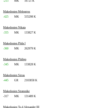
-215
MK
16721 K
Makedonien Meleagros
-425
MK
535298 K
Makedonien Nikaia
-355
MK
133827 K
Makedonien Phila I
-360
MK
262979 K
Makedonien Philipp
-345
MK
133828 K
Makedonien Sirras
-445
GR
2103858 K
Makedonien Stratonike
-317
MK
131489 K
Makedonien To.d.Alexander III