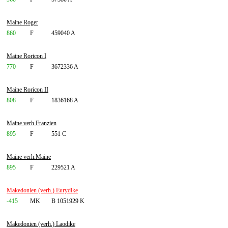
Maine Roger
860
F
459040 A
Maine Roricon I
770
F
3672336 A
Maine Roricon II
808
F
1836168 A
Maine verh.Franzien
895
F
551 C
Maine verh.Maine
895
F
229521 A
Makedonien (verh.) Eurydike
-415
MK
B 1051929 K
Makedonien (verh.) Laodike