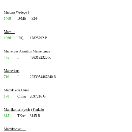
Maltzan Wedege I
1460
D/ME
43244
Mam....
1966
IRQ
17825792 P
Mamercus Aemilius Mamercinus
475
I
4363192320 R
Mamericus
710
I
2233954467840 R
Mamik von China
178
China
2097216 G
Mamikonian (verh.) Pankalo
815
TK/eu
8145 B
Mamikonian ....