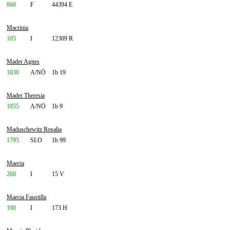
860
F
44394 E
Macrinia
105
I
12309 R
Mader Agnes
1830
A/NÖ
1b 19
Mader Theresia
1855
A/NÖ
1b 9
Maduschewitz Rosalia
1795
SLO
1b 99
Maecia
260
I
15 V
Maecia Faustilla
190
I
173 H