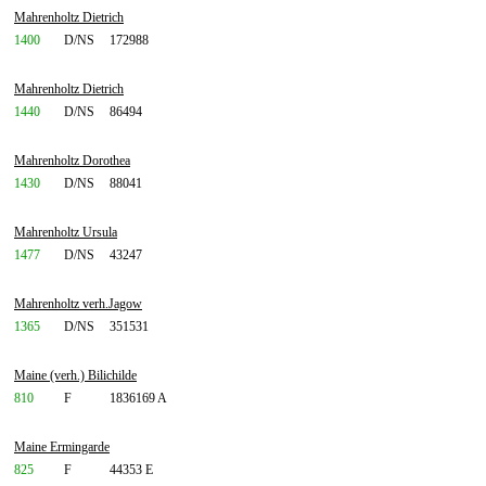
Mahrenholtz Dietrich
1400
D/NS
172988
Mahrenholtz Dietrich
1440
D/NS
86494
Mahrenholtz Dorothea
1430
D/NS
88041
Mahrenholtz Ursula
1477
D/NS
43247
Mahrenholtz verh.Jagow
1365
D/NS
351531
Maine (verh.) Bilichilde
810
F
1836169 A
Maine Ermingarde
825
F
44353 E