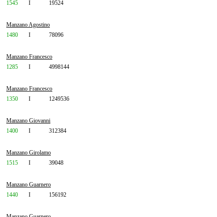
1545
I
19524
Manzano Agostino
1480
I
78096
Manzano Francesco
1285
I
4998144
Manzano Francesco
1350
I
1249536
Manzano Giovanni
1400
I
312384
Manzano Girolamo
1515
I
39048
Manzano Guarnero
1440
I
156192
Manzano Guarnero