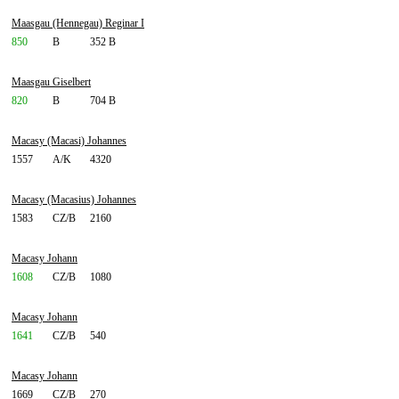
Maasgau (Hennegau) Reginar I
850
B
352 B
Maasgau Giselbert
820
B
704 B
Macasy (Macasi) Johannes
1557
A/K
4320
Macasy (Macasius) Johannes
1583
CZ/B
2160
Macasy Johann
1608
CZ/B
1080
Macasy Johann
1641
CZ/B
540
Macasy Johann
1669
CZ/B
270