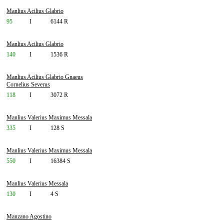
Manlius Acilius Glabrio
95
I
6144 R
Manlius Acilius Glabrio
140
I
1536 R
Manlius Acilius Glabrio Gnaeus
Cornelius Severus
118
I
3072 R
Manlius Valerius Maximus Messala
335
I
128 S
Manlius Valerius Maximus Messala
550
I
16384 S
Manlius Valerius Messala
130
I
4 S
Manzano Agostino