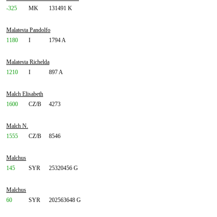
-325
MK
131491 K
Malatesta Pandolfo
1180
I
1794 A
Malatesta Richelda
1210
I
897 A
Malch Elisabeth
1600
CZ/B
4273
Malch N.
1555
CZ/B
8546
Malchus
145
SYR
25320456 G
Malchus
60
SYR
202563648 G