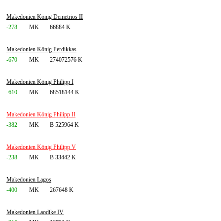
Makedonien König Demetrios II
-278
MK
66884 K
Makedonien König Perdikkas
-670
MK
274072576 K
Makedonien König Philipp I
-610
MK
68518144 K
Makedonien König Philipp II
-382
MK
B 525964 K
Makedonien König Philipp V
-238
MK
B 33442 K
Makedonien Lagos
-400
MK
267648 K
Makedonien Laodike IV