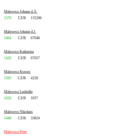
Malowecz Johann d.Ä.
1370
CZ/B
135296
Malowecz Johann d.J.
1404
CZ/B
67648
Malowecz Katharina
1420
CZ/B
67657
Malowecz Kosorz
1565
CZ/B
4228
Malowecz Ludmilla
1626
CZ/B
1057
Malowecz Nikolaus
1448
CZ/B
33824
Malowecz Peter