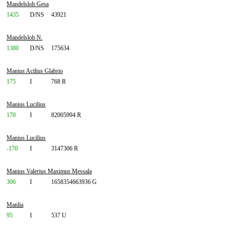
Mandelsloh Gesa
1435
D/NS
43921
Mandelsloh N.
1380
D/NS
175634
Manius Acilius Glabrio
175
I
768 R
Manius Lucilius
170
I
82005994 R
Manius Lucilius
-170
I
3147306 R
Manius Valerius Maximus Messala
306
I
1658354663936 G
Manlia
95
I
537 U