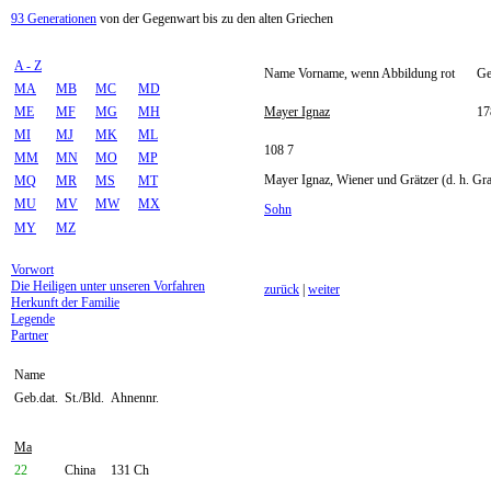
93 Generationen
von der Gegenwart bis zu den alten Griechen
A - Z
Name Vorname, wenn Abbildung rot
Ge
MA
MB
MC
MD
ME
MF
MG
MH
Mayer Ignaz
17
MI
MJ
MK
ML
108 7
MM
MN
MO
MP
Mayer Ignaz, Wiener und Grätzer (d. h. Gra
MQ
MR
MS
MT
MU
MV
MW
MX
Sohn
MY
MZ
Vorwort
Die Heiligen unter unseren Vorfahren
zurück
|
weiter
Herkunft der Familie
Legende
Partner
Name
Geb.dat.
St./Bld.
Ahnennr.
Ma
22
China
131 Ch