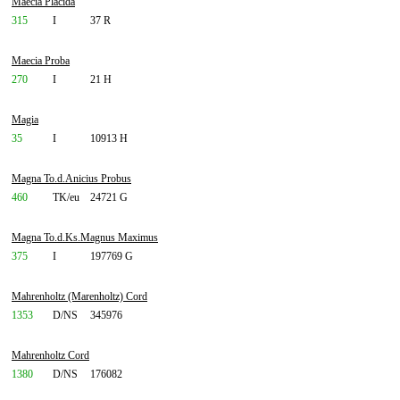
Maecia Placida
315
I
37 R
Maecia Proba
270
I
21 H
Magia
35
I
10913 H
Magna To.d.Anicius Probus
460
TK/eu
24721 G
Magna To.d.Ks.Magnus Maximus
375
I
197769 G
Mahrenholtz (Marenholtz) Cord
1353
D/NS
345976
Mahrenholtz Cord
1380
D/NS
176082