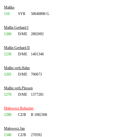
Maliko
110
SYR
50640896 G
Mallin Gerhard I
1200
D/ME
2802692
Mallin Gerhard II
1230
D/ME
1401346
Mallin verh.Hahn
1265
D/ME
700673
Mallin verh.Plessen
1270
D/ME
1377281
Malowecz Bohuslav
1280
CZ/B
B 1082368
Malowecz Jan
1340
CZ/B
270592