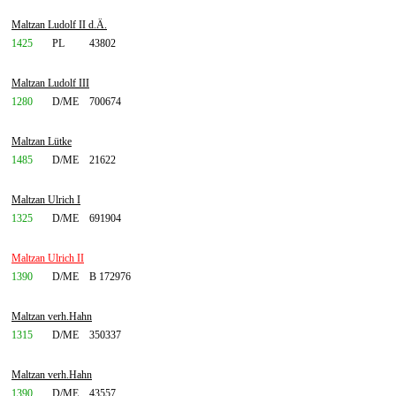
Maltzan Ludolf II d.Ä.
1425
PL
43802
Maltzan Ludolf III
1280
D/ME
700674
Maltzan Lütke
1485
D/ME
21622
Maltzan Ulrich I
1325
D/ME
691904
Maltzan Ulrich II
1390
D/ME
B 172976
Maltzan verh.Hahn
1315
D/ME
350337
Maltzan verh.Hahn
1390
D/ME
43557