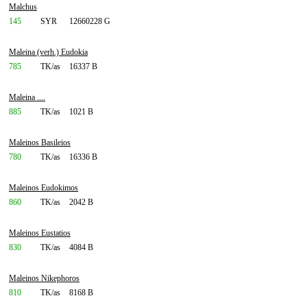
Malchus
145
SYR
12660228 G
Maleina (verh.) Eudokia
785
TK/as
16337 B
Maleina ....
885
TK/as
1021 B
Maleinos Basileios
780
TK/as
16336 B
Maleinos Eudokimos
860
TK/as
2042 B
Maleinos Eustatios
830
TK/as
4084 B
Maleinos Nikephoros
810
TK/as
8168 B