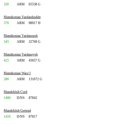
320
ARM
65538 G
Mamikonian Vardandoukht
370
ARM
98917 H
Mamikonian Vardanoush
345
ARM
32769 G
Mamikonian Vardanoysh
425
ARM
45057 G
Mamikonian Wace I
280
ARM
131072 G
Mandelsloh Cord
1400
D/NS
87842
Mandelsloh Gertrud
1410
D/NS
87817