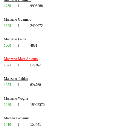
1250
I
9996288
Manzano Guarnero
1325
I
2499072
Manzano Laura
1600
I
4881
Manzano Marc Antonio
1571
I
B 9762
Manzano Taddeo
1375
I
624768
Manzano Wogna
1220
I
19992576
Marano Catharina
1410
I
157441