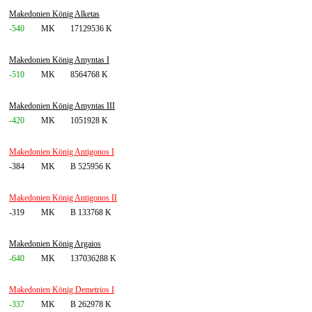
Makedonien König Alketas
-540
MK
17129536 K
Makedonien König Amyntas I
-510
MK
8564768 K
Makedonien König Amyntas III
-420
MK
1051928 K
Makedonien König Antigonos I
-384
MK
B 525956 K
Makedonien König Antigonos II
-319
MK
B 133768 K
Makedonien König Argaios
-640
MK
137036288 K
Makedonien König Demetrios I
-337
MK
B 262978 K