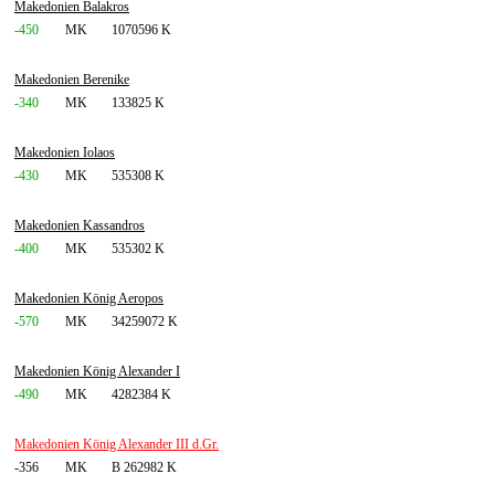
Makedonien Balakros
-450
MK
1070596 K
Makedonien Berenike
-340
MK
133825 K
Makedonien Iolaos
-430
MK
535308 K
Makedonien Kassandros
-400
MK
535302 K
Makedonien König Aeropos
-570
MK
34259072 K
Makedonien König Alexander I
-490
MK
4282384 K
Makedonien König Alexander III d.Gr.
-356
MK
B 262982 K