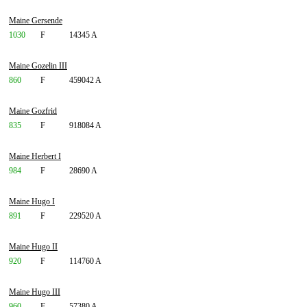
Maine Gersende
1030
F
14345 A
Maine Gozelin III
860
F
459042 A
Maine Gozfrid
835
F
918084 A
Maine Herbert I
984
F
28690 A
Maine Hugo I
891
F
229520 A
Maine Hugo II
920
F
114760 A
Maine Hugo III
960
F
57380 A