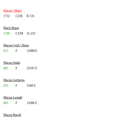
Macasy Maria
1732
CZ/B
B 135
Mach Maria
1760
CZ/M
1b 253
Macon (verh.) Berta
915
F
11099 E
Macon Attala
885
F
22197 E
Macon Gerberga
935
F
5549 E
Macon Leotald
905
F
11098 E
Macon Raculf