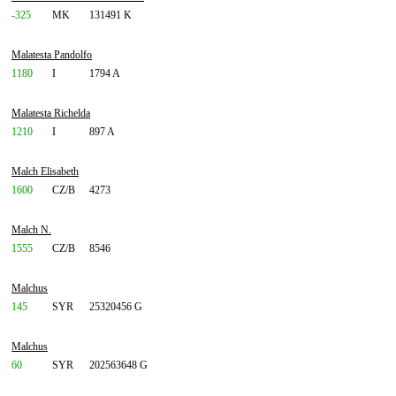
-325
MK
131491 K
Malatesta Pandolfo
1180
I
1794 A
Malatesta Richelda
1210
I
897 A
Malch Elisabeth
1600
CZ/B
4273
Malch N.
1555
CZ/B
8546
Malchus
145
SYR
25320456 G
Malchus
60
SYR
202563648 G