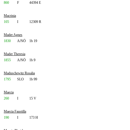
860
F
44394 E
Macrinia
105
I
12309 R
Mader Agnes
1830
A/NÖ
1b 19
Mader Theresia
1855
A/NÖ
1b 9
Maduschewitz Rosalia
1795
SLO
1b 99
Maecia
260
I
15 V
Maecia Faustilla
190
I
173 H