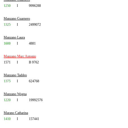
1250
I
9996288
Manzano Guarnero
1325
I
2499072
Manzano Laura
1600
I
4881
Manzano Marc Antonio
1571
I
B 9762
Manzano Taddeo
1375
I
624768
Manzano Wogna
1220
I
19992576
Marano Catharina
1410
I
157441