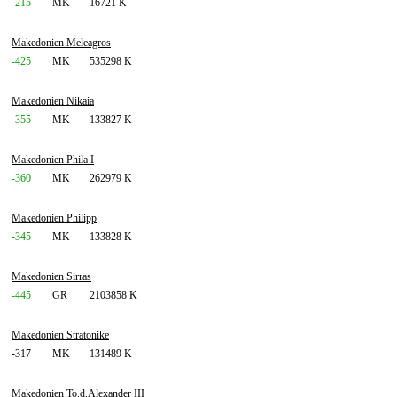
-215
MK
16721 K
Makedonien Meleagros
-425
MK
535298 K
Makedonien Nikaia
-355
MK
133827 K
Makedonien Phila I
-360
MK
262979 K
Makedonien Philipp
-345
MK
133828 K
Makedonien Sirras
-445
GR
2103858 K
Makedonien Stratonike
-317
MK
131489 K
Makedonien To.d.Alexander III