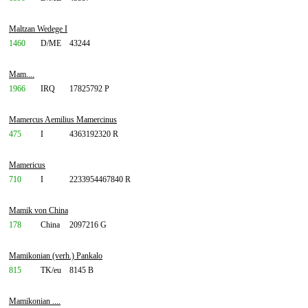
Maltzan Wedege I
1460
D/ME
43244
Mam....
1966
IRQ
17825792 P
Mamercus Aemilius Mamercinus
475
I
4363192320 R
Mamericus
710
I
2233954467840 R
Mamik von China
178
China
2097216 G
Mamikonian (verh.) Pankalo
815
TK/eu
8145 B
Mamikonian ....