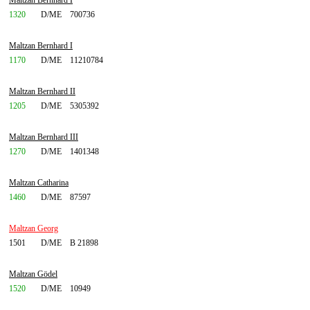
Maltzan Bernhard I
1320
D/ME
700736
Maltzan Bernhard I
1170
D/ME
11210784
Maltzan Bernhard II
1205
D/ME
5305392
Maltzan Bernhard III
1270
D/ME
1401348
Maltzan Catharina
1460
D/ME
87597
Maltzan Georg
1501
D/ME
B 21898
Maltzan Gödel
1520
D/ME
10949