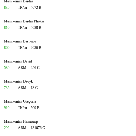
Mamikonian Bardas
835
TK/eu
4072 B
Mamikonian Bardas Phokas
810
TK/eu
4080 B
Mamikonian Basileios
860
TK/eu
2036 B
Mamikonian David
580
ARM
256 G
Mamikonian Dzoyk
735
ARM
13 G
Mamikonian Gregoria
910
TK/eu
509 B
Mamikonian Hamazasp
292
ARM
131076 G