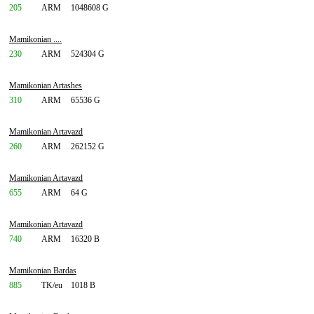
205
ARM
1048608 G
Mamikonian ....
230
ARM
524304 G
Mamikonian Artashes
310
ARM
65536 G
Mamikonian Artavazd
260
ARM
262152 G
Mamikonian Artavazd
655
ARM
64 G
Mamikonian Artavazd
740
ARM
16320 B
Mamikonian Bardas
885
TK/eu
1018 B