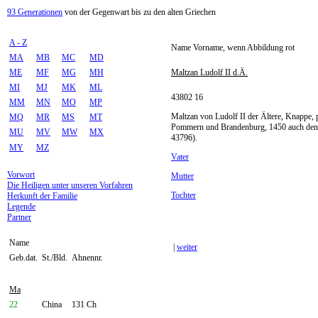
93 Generationen
von der Gegenwart bis zu den alten Griechen
A - Z
Name Vorname, wenn Abbildung rot
MA
MB
MC
MD
ME
MF
MG
MH
Maltzan Ludolf II d.Ä.
MI
MJ
MK
ML
43802 16
MM
MN
MO
MP
Maltzan von Ludolf II der Ältere, Knappe,
MQ
MR
MS
MT
Pommern und Brandenburg, 1450 auch den
MU
MV
MW
MX
43796).
MY
MZ
Vater
Vorwort
Mutter
Die Heiligen unter unseren Vorfahren
Tochter
Herkunft der Familie
Legende
Partner
Name
|
weiter
Geb.dat.
St./Bld.
Ahnennr.
Ma
22
China
131 Ch