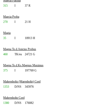
Maecia Placida
315
I
37 R
Maecia Proba
270
I
21 H
Magia
35
I
10913 H
Magna To.d.Anicius Probus
460
TK/eu
24721 G
Magna To.d.Ks.Magnus Maximus
375
I
197769 G
Mahrenholtz (Marenholtz) Cord
1353
D/NS
345976
Mahrenholtz Cord
1380
D/NS
176082