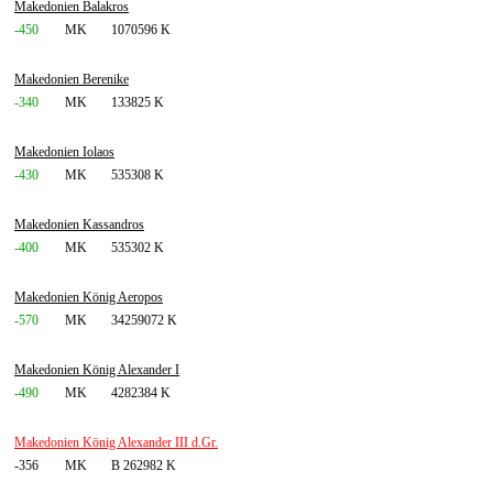
Makedonien Balakros
-450
MK
1070596 K
Makedonien Berenike
-340
MK
133825 K
Makedonien Iolaos
-430
MK
535308 K
Makedonien Kassandros
-400
MK
535302 K
Makedonien König Aeropos
-570
MK
34259072 K
Makedonien König Alexander I
-490
MK
4282384 K
Makedonien König Alexander III d.Gr.
-356
MK
B 262982 K