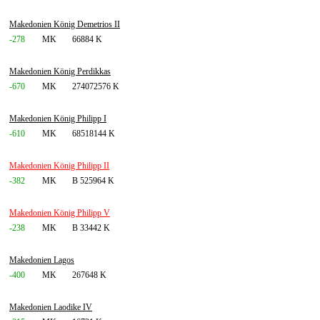
Makedonien König Demetrios II
-278
MK
66884 K
Makedonien König Perdikkas
-670
MK
274072576 K
Makedonien König Philipp I
-610
MK
68518144 K
Makedonien König Philipp II
-382
MK
B 525964 K
Makedonien König Philipp V
-238
MK
B 33442 K
Makedonien Lagos
-400
MK
267648 K
Makedonien Laodike IV