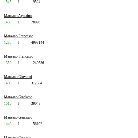
1545
I
19524
Manzano Agostino
1480
I
78096
Manzano Francesco
1285
I
4998144
Manzano Francesco
1350
I
1249536
Manzano Giovanni
1400
I
312384
Manzano Girolamo
1515
I
39048
Manzano Guarnero
1440
I
156192
Manzano Guarnero