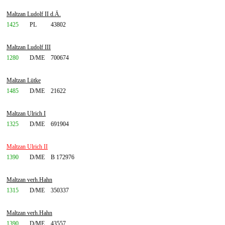
Maltzan Ludolf II d.Ä.
1425
PL
43802
Maltzan Ludolf III
1280
D/ME
700674
Maltzan Lütke
1485
D/ME
21622
Maltzan Ulrich I
1325
D/ME
691904
Maltzan Ulrich II
1390
D/ME
B 172976
Maltzan verh.Hahn
1315
D/ME
350337
Maltzan verh.Hahn
1390
D/ME
43557