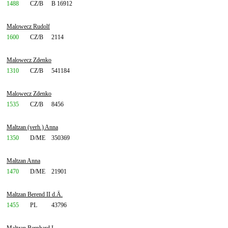
1488
CZ/B
B 16912
Malowecz Rudolf
1600
CZ/B
2114
Malowecz Zdenko
1310
CZ/B
541184
Malowecz Zdenko
1535
CZ/B
8456
Maltzan (verh.) Anna
1350
D/ME
350369
Maltzan Anna
1470
D/ME
21901
Maltzan Berend II d.Ä.
1455
PL
43796