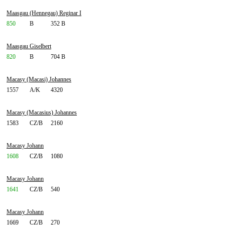
Maasgau (Hennegau) Reginar I
850
B
352 B
Maasgau Giselbert
820
B
704 B
Macasy (Macasi) Johannes
1557
A/K
4320
Macasy (Macasius) Johannes
1583
CZ/B
2160
Macasy Johann
1608
CZ/B
1080
Macasy Johann
1641
CZ/B
540
Macasy Johann
1669
CZ/B
270