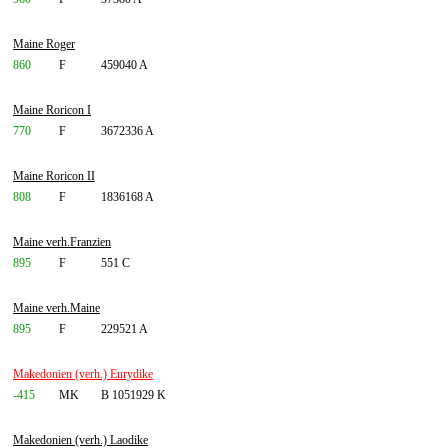
Maine Roger
860
F
459040 A
Maine Roricon I
770
F
3672336 A
Maine Roricon II
808
F
1836168 A
Maine verh.Franzien
895
F
551 C
Maine verh.Maine
895
F
229521 A
Makedonien (verh.) Eurydike
-415
MK
B 1051929 K
Makedonien (verh.) Laodike