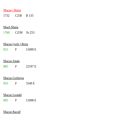
Macasy Maria
1732
CZ/B
B 135
Mach Maria
1760
CZ/M
1b 253
Macon (verh.) Berta
915
F
11099 E
Macon Attala
885
F
22197 E
Macon Gerberga
935
F
5549 E
Macon Leotald
905
F
11098 E
Macon Raculf