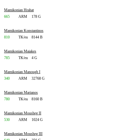
Mamikonian Hrahat
665
ARM
178 G
Mamikonian Konstantinos
810
TK/eu
8144 B
Mamikonian Maiakes
785
TK/eu
4 G
Mamikonian Manough I
340
ARM
32768 G
Mamikonian Marianos
780
TK/eu
8160 B
Mamikonian Mousheg II
530
ARM
1024 G
Mamikonian Mousheg III