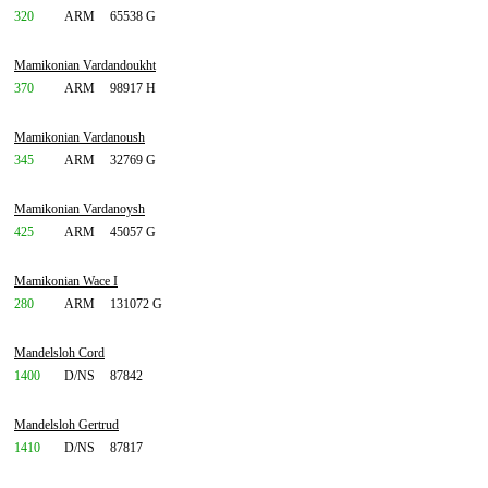
320
ARM
65538 G
Mamikonian Vardandoukht
370
ARM
98917 H
Mamikonian Vardanoush
345
ARM
32769 G
Mamikonian Vardanoysh
425
ARM
45057 G
Mamikonian Wace I
280
ARM
131072 G
Mandelsloh Cord
1400
D/NS
87842
Mandelsloh Gertrud
1410
D/NS
87817