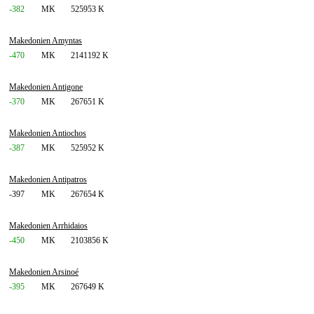
-382
MK
525953 K
Makedonien Amyntas
-470
MK
2141192 K
Makedonien Antigone
-370
MK
267651 K
Makedonien Antiochos
-387
MK
525952 K
Makedonien Antipatros
-397
MK
267654 K
Makedonien Arrhidaios
-450
MK
2103856 K
Makedonien Arsinoé
-395
MK
267649 K