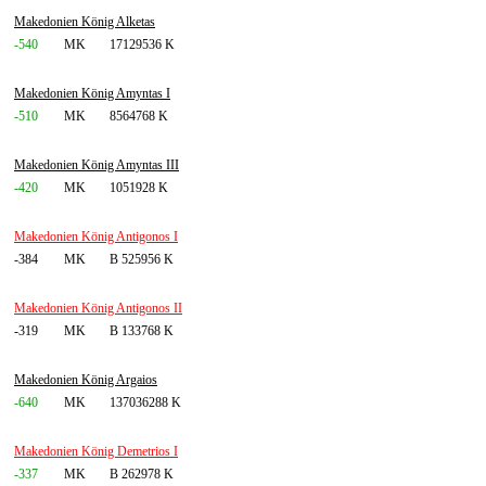
Makedonien König Alketas
-540
MK
17129536 K
Makedonien König Amyntas I
-510
MK
8564768 K
Makedonien König Amyntas III
-420
MK
1051928 K
Makedonien König Antigonos I
-384
MK
B 525956 K
Makedonien König Antigonos II
-319
MK
B 133768 K
Makedonien König Argaios
-640
MK
137036288 K
Makedonien König Demetrios I
-337
MK
B 262978 K