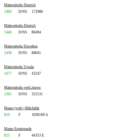
Mahrenholtz Dietrich
1400
D/NS
172988
Mahrenholtz Dietrich
1440
D/NS
86494
Mahrenholtz Dorothea
1430
D/NS
88041
Mahrenholtz Ursula
1477
D/NS
43247
Mahrenholtz verh.Jagow
1365
D/NS
351531
Maine (verh.) Bilichilde
810
F
1836169 A
Maine Ermingarde
825
F
44353 E