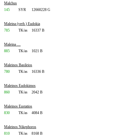
Malchus
145
SYR
12660228 G
Maleina (verh.) Eudokia
785
TK/as
16337 B
Maleina ....
885
TK/as
1021 B
Maleinos Basileios
780
TK/as
16336 B
Maleinos Eudokimos
860
TK/as
2042 B
Maleinos Eustatios
830
TK/as
4084 B
Maleinos Nikephoros
810
TK/as
8168 B