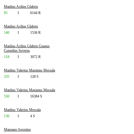
Manlius Acilius Glabrio
95
I
6144 R
Manlius Acilius Glabrio
140
I
1536 R
Manlius Acilius Glabrio Gnaeus
Cornelius Severus
118
I
3072 R
Manlius Valerius Maximus Messala
335
I
128 S
Manlius Valerius Maximus Messala
550
I
16384 S
Manlius Valerius Messala
130
I
4 S
Manzano Agostino