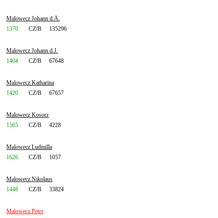
Malowecz Johann d.Ä.
1370
CZ/B
135296
Malowecz Johann d.J.
1404
CZ/B
67648
Malowecz Katharina
1420
CZ/B
67657
Malowecz Kosorz
1565
CZ/B
4228
Malowecz Ludmilla
1626
CZ/B
1057
Malowecz Nikolaus
1448
CZ/B
33824
Malowecz Peter