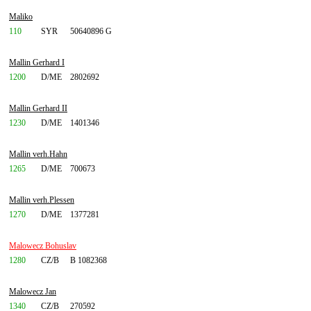
Maliko
110
SYR
50640896 G
Mallin Gerhard I
1200
D/ME
2802692
Mallin Gerhard II
1230
D/ME
1401346
Mallin verh.Hahn
1265
D/ME
700673
Mallin verh.Plessen
1270
D/ME
1377281
Malowecz Bohuslav
1280
CZ/B
B 1082368
Malowecz Jan
1340
CZ/B
270592