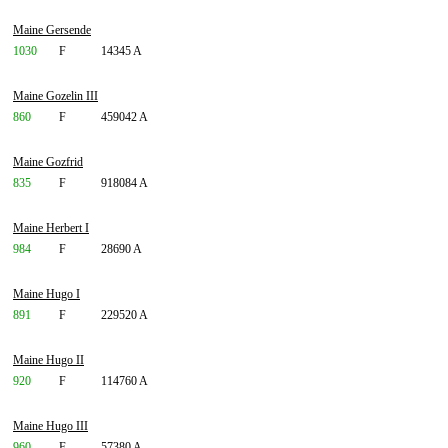
Maine Gersende
1030
F
14345 A
Maine Gozelin III
860
F
459042 A
Maine Gozfrid
835
F
918084 A
Maine Herbert I
984
F
28690 A
Maine Hugo I
891
F
229520 A
Maine Hugo II
920
F
114760 A
Maine Hugo III
960
F
57380 A