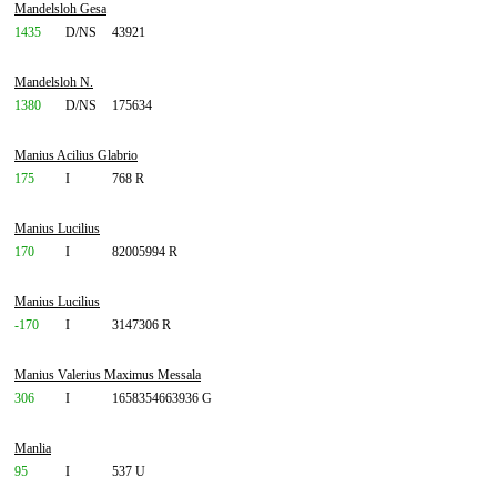
Mandelsloh Gesa
1435
D/NS
43921
Mandelsloh N.
1380
D/NS
175634
Manius Acilius Glabrio
175
I
768 R
Manius Lucilius
170
I
82005994 R
Manius Lucilius
-170
I
3147306 R
Manius Valerius Maximus Messala
306
I
1658354663936 G
Manlia
95
I
537 U